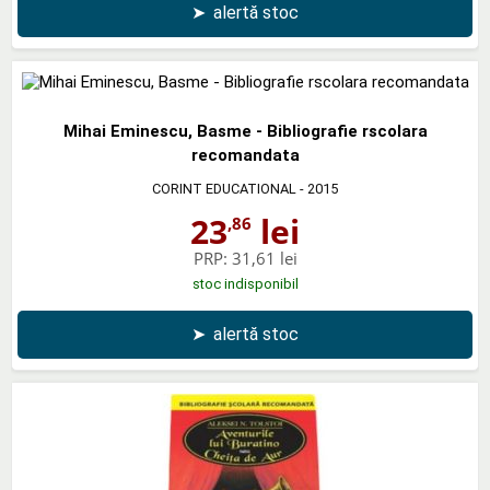
➤
alertă stoc
Mihai Eminescu, Basme - Bibliografie rscolara
recomandata
CORINT EDUCATIONAL
- 2015
23
lei
,86
PRP:
31,61 lei
stoc indisponibil
➤
alertă stoc