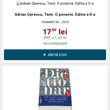
Adrian Oprescu, Tomi. O poveste. Editia a II-a
HUMANITAS
- 2016
17
lei
,89
PRP:
21,30 lei
stoc indisponibil
➤
alertă stoc