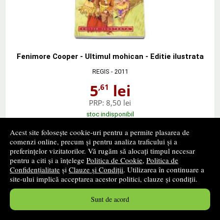
Fenimore Cooper - Ultimul mohican - Editie ilustrata
REGIS
- 2011
5
lei
,61
PRP:
8,50 lei
stoc indisponibil
Acest site folosește cookie-uri pentru a permite plasarea de
➤
alertă stoc
comenzi online, precum și pentru analiza traficului și a
preferințelor vizitatorilor. Vă rugăm să alocați timpul necesar
pentru a citi și a înțelege
Politica de Cookie
,
Politica de
Confidențialitate
și
Clauze și Condiții
. Utilizarea în continuare a
site-ului implică acceptarea acestor politici, clauze și condiții.
Miguel de Cervantes - Don Quijote - Editie ilustrata
Sunt de acord
REGIS
- 2011