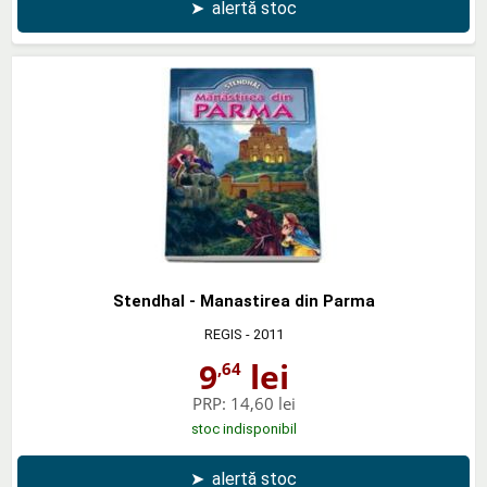
➤
alertă stoc
Stendhal - Manastirea din Parma
REGIS
- 2011
9
lei
,64
PRP:
14,60 lei
stoc indisponibil
➤
alertă stoc