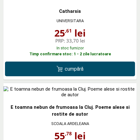
Catharsis
UNIVERSITARA
25
lei
,61
PRP:
33,70 lei
In stoc furnizor
Timp confirmare stoc: 1 - 2 zile lucratoare
cumpără
E toamna nebun de frumoasa la Cluj. Poeme alese si
rostite de autor
SCOALA ARDELEANA
55
lei
,78