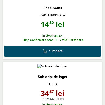
Ecce haiku
CARTE INSPIRATA
14
lei
,30
In stoc furnizor
Timp confirmare stoc: 1 - 2 zile lucratoare
cumpără
Sub aripi de inger
LITERA
34
lei
,87
PRP:
44,70 lei
In stoc furnizor