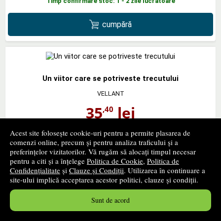
Timp confirmare stoc: 1 - 2 zile lucratoare
cumpără
Un viitor care se potriveste trecutului
VELLANT
35
lei
,40
PRP:
41,23 lei
Acest site folosește cookie-uri pentru a permite plasarea de
In stoc furnizor
comenzi online, precum și pentru analiza traficului și a
Timp confirmare stoc: 1 - 2 zile lucratoare
preferințelor vizitatorilor. Vă rugăm să alocați timpul necesar
pentru a citi și a înțelege
Politica de Cookie
,
Politica de
cumpără
Confidențialitate
și
Clauze și Condiții
. Utilizarea în continuare a
site-ului implică acceptarea acestor politici, clauze și condiții.
Sunt de acord