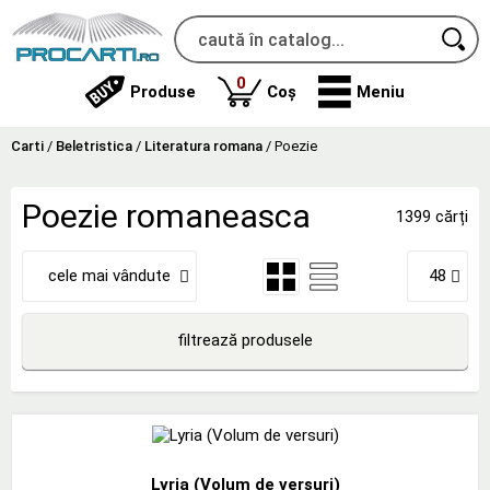
produse
0
Produse
Coș
Meniu
Carti
/
Beletristica
/
Literatura romana
/
Poezie
Poezie romaneasca
1399 cărți
cele mai vândute
48
filtrează produsele
Lyria (Volum de versuri)