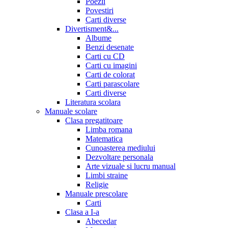
Poezii
Povestiri
Carti diverse
Divertisment&...
Albume
Benzi desenate
Carti cu CD
Carti cu imagini
Carti de colorat
Carti parascolare
Carti diverse
Literatura scolara
Manuale scolare
Clasa pregatitoare
Limba romana
Matematica
Cunoasterea mediului
Dezvoltare personala
Arte vizuale si lucru manual
Limbi straine
Religie
Manuale prescolare
Carti
Clasa a I-a
Abecedar