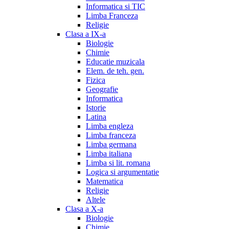
Informatica si TIC
Limba Franceza
Religie
Clasa a IX-a
Biologie
Chimie
Educatie muzicala
Elem. de teh. gen.
Fizica
Geografie
Informatica
Istorie
Latina
Limba engleza
Limba franceza
Limba germana
Limba italiana
Limba si lit. romana
Logica si argumentatie
Matematica
Religie
Altele
Clasa a X-a
Biologie
Chimie