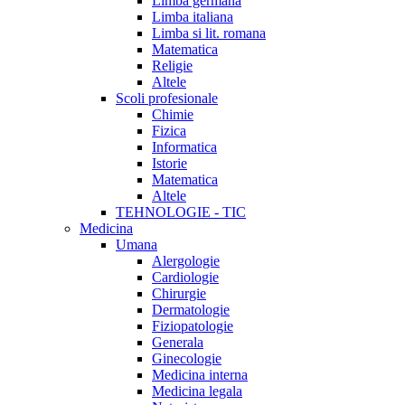
Limba germana
Limba italiana
Limba si lit. romana
Matematica
Religie
Altele
Scoli profesionale
Chimie
Fizica
Informatica
Istorie
Matematica
Altele
TEHNOLOGIE - TIC
Medicina
Umana
Alergologie
Cardiologie
Chirurgie
Dermatologie
Fiziopatologie
Generala
Ginecologie
Medicina interna
Medicina legala