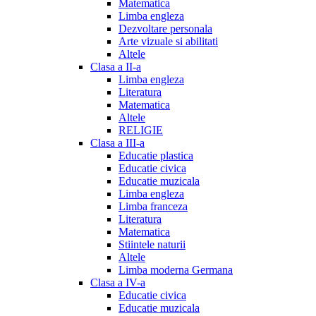
Matematica
Limba engleza
Dezvoltare personala
Arte vizuale si abilitati
Altele
Clasa a II-a
Limba engleza
Literatura
Matematica
Altele
RELIGIE
Clasa a III-a
Educatie plastica
Educatie civica
Educatie muzicala
Limba engleza
Limba franceza
Literatura
Matematica
Stiintele naturii
Altele
Limba moderna Germana
Clasa a IV-a
Educatie civica
Educatie muzicala