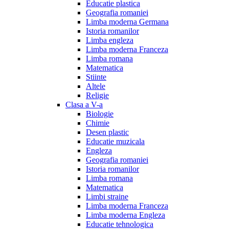
Educatie plastica
Geografia romaniei
Limba moderna Germana
Istoria romanilor
Limba engleza
Limba moderna Franceza
Limba romana
Matematica
Stiinte
Altele
Religie
Clasa a V-a
Biologie
Chimie
Desen plastic
Educatie muzicala
Engleza
Geografia romaniei
Istoria romanilor
Limba romana
Matematica
Limbi straine
Limba moderna Franceza
Limba moderna Engleza
Educatie tehnologica