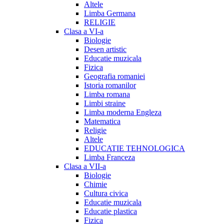
Altele
Limba Germana
RELIGIE
Clasa a VI-a
Biologie
Desen artistic
Educatie muzicala
Fizica
Geografia romaniei
Istoria romanilor
Limba romana
Limbi straine
Limba moderna Engleza
Matematica
Religie
Altele
EDUCATIE TEHNOLOGICA
Limba Franceza
Clasa a VII-a
Biologie
Chimie
Cultura civica
Educatie muzicala
Educatie plastica
Fizica