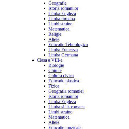
Geografie
Istoria romanilor
Limba Engleza
Limba romana
Limbi straine
Matematica
Religie
Altele
Educatie Tehnologica
Limba Franceza
Limba Germana
Clasa a VIII-a
Biologie
Chimie
Cultura civica
Educatie plastica
Fizica
Geografia romaniei
Istoria romanilor
Limba Engleza
Limba si lit. romana
Limbi straine
Matematica
Altele
Educatie muzicala