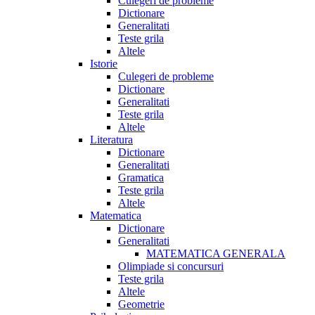
Culegeri de probleme
Dictionare
Generalitati
Teste grila
Altele
Istorie
Culegeri de probleme
Dictionare
Generalitati
Teste grila
Altele
Literatura
Dictionare
Generalitati
Gramatica
Teste grila
Altele
Matematica
Dictionare
Generalitati
MATEMATICA GENERALA
Olimpiade si concursuri
Teste grila
Altele
Geometrie