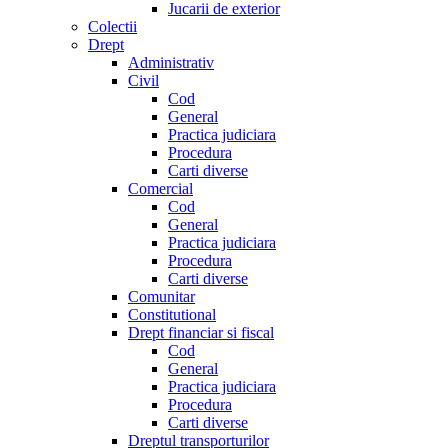
Jucarii de exterior
Colectii
Drept
Administrativ
Civil
Cod
General
Practica judiciara
Procedura
Carti diverse
Comercial
Cod
General
Practica judiciara
Procedura
Carti diverse
Comunitar
Constitutional
Drept financiar si fiscal
Cod
General
Practica judiciara
Procedura
Carti diverse
Dreptul transporturilor