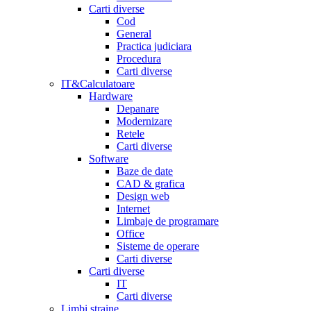
Carti diverse
Cod
General
Practica judiciara
Procedura
Carti diverse
IT&Calculatoare
Hardware
Depanare
Modernizare
Retele
Carti diverse
Software
Baze de date
CAD & grafica
Design web
Internet
Limbaje de programare
Office
Sisteme de operare
Carti diverse
Carti diverse
IT
Carti diverse
Limbi straine