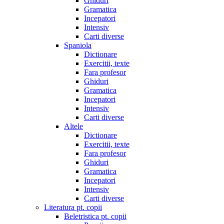
Ghiduri
Gramatica
Incepatori
Intensiv
Carti diverse
Spaniola
Dictionare
Exercitii, texte
Fara profesor
Ghiduri
Gramatica
Incepatori
Intensiv
Carti diverse
Altele
Dictionare
Exercitii, texte
Fara profesor
Ghiduri
Gramatica
Incepatori
Intensiv
Carti diverse
Literatura pt. copii
Beletristica pt. copii