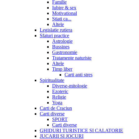
Familie
Iubire & sex
Motivational
Stiati ca...
Altele
Legislatie rutiera
Sfaturi practice
Astrologie
Bussines
Gastronomie
Tratamente naturiste
Altele
Timp liber
Carti anti stres
Spiritualitate
Diverse-mitologie
Ezoteric
Religie
Yoga
Carti de Craciun
Carti diverse
SPORT
Carti diverse
GHIDURI TURISTICE SI CALATORIE
JUCARII SI JOCURI