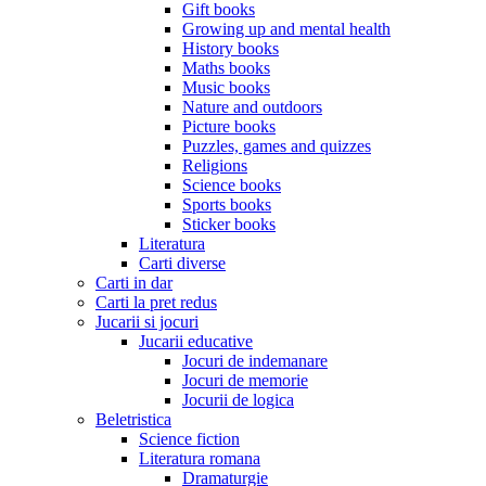
Gift books
Growing up and mental health
History books
Maths books
Music books
Nature and outdoors
Picture books
Puzzles, games and quizzes
Religions
Science books
Sports books
Sticker books
Literatura
Carti diverse
Carti in dar
Carti la pret redus
Jucarii si jocuri
Jucarii educative
Jocuri de indemanare
Jocuri de memorie
Jocurii de logica
Beletristica
Science fiction
Literatura romana
Dramaturgie