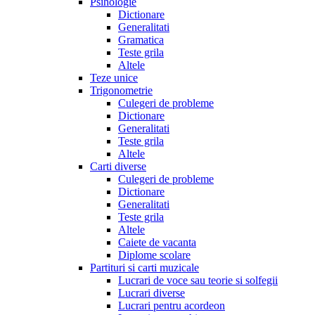
Psihologie
Dictionare
Generalitati
Gramatica
Teste grila
Altele
Teze unice
Trigonometrie
Culegeri de probleme
Dictionare
Generalitati
Teste grila
Altele
Carti diverse
Culegeri de probleme
Dictionare
Generalitati
Teste grila
Altele
Caiete de vacanta
Diplome scolare
Partituri si carti muzicale
Lucrari de voce sau teorie si solfegii
Lucrari diverse
Lucrari pentru acordeon