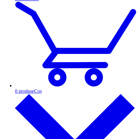
0
produse
Coș