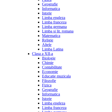
Geografie
Informatica
Istorie
Limba engleza
Limba franceza
Limba germana
Limba si lit. romana
Matematica
Religie
Altele
Limba Latina
Clasa a XII-a
Biologie
Chimie
Contabilitate
Economie
Educatie muzicala
Filozofie
Fizica
Geografie
Informatica
Istorie
Limba engleza
Limba franceza