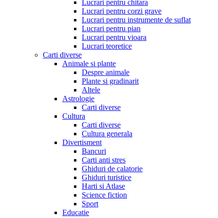
Lucrari pentru chitara
Lucrari pentru corzi grave
Lucrari pentru instrumente de suflat
Lucrari pentru pian
Lucrari pentru vioara
Lucrari teoretice
Carti diverse
Animale si plante
Despre animale
Plante si gradinarit
Altele
Astrologie
Carti diverse
Cultura
Carti diverse
Cultura generala
Divertisment
Bancuri
Carti anti stres
Ghiduri de calatorie
Ghiduri turistice
Harti si Atlase
Science fiction
Sport
Educatie