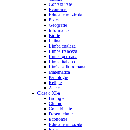
Contabilitate
Economie
Educatie muzicala
Fizica
Geografie
Informatica
Istorie
Latina
Limba engleza
Limba franceza
Limba germana
Limba italiana
Limba si lit. romana
Matematica
Psihologie
Religie
Altele
Clasa a XI-a
Biologie
Chimie
Contabilitate
Desen tehnic
Economie
Educatie muzicala
Fizica