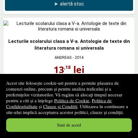
➤
alertă stoc
Lecturile scolarului clasa a V-a. Antologie de texte din
literatura romana si universala
ANDREAS
- 2014
13
lei
,18
PRP:
16,90 lei
Acest site folosește cookie-uri pentru a permite plasarea de
stoc indisponibil
comenzi online, precum și pentru analiza traficului și a
preferințelor vizitatorilor. Vă rugăm să alocați timpul necesar
➤
alertă stoc
pentru a citi și a înțelege
Politica de Cookie
,
Politica de
Confidențialitate
și
Clauze și Condiții
. Utilizarea în continuare a
site-ului implică acceptarea acestor politici, clauze și condiții.
Sunt de acord
Soimii - Mihail Sadoveanu