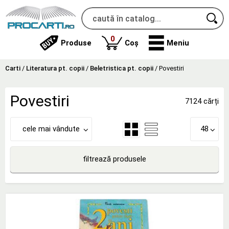
produse
0
Produse
Coș
Meniu
Carti
/
Literatura pt. copii
/
Beletristica pt. copii
/
Povestiri
Povestiri
7124 cărți
cele mai vândute
48
filtrează produsele