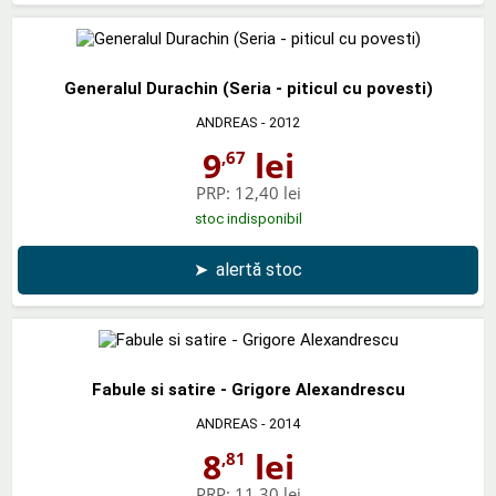
Generalul Durachin (Seria - piticul cu povesti)
ANDREAS
- 2012
9
lei
,67
PRP:
12,40 lei
stoc indisponibil
➤
alertă stoc
Fabule si satire - Grigore Alexandrescu
ANDREAS
- 2014
8
lei
,81
PRP:
11,30 lei