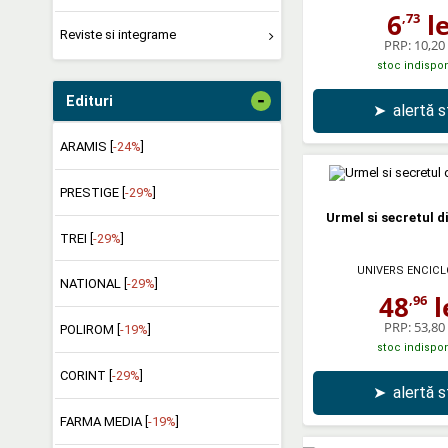
6
le
,73
Reviste si integrame
PRP:
10,20 
stoc indispon
-
Edituri
➤
alertă 
ARAMIS [
-24%
]
PRESTIGE [
-29%
]
Urmel si secretul d
TREI [
-29%
]
UNIVERS ENCICL
NATIONAL [
-29%
]
48
l
,96
PRP:
53,80 
POLIROM [
-19%
]
stoc indispon
CORINT [
-29%
]
➤
alertă 
FARMA MEDIA [
-19%
]