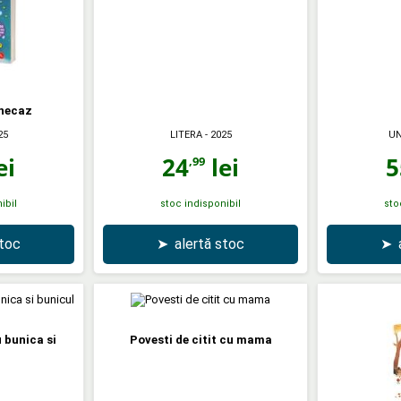
necaz
25
LITERA
- 2025
UN
ei
24
lei
5
,99
ibil
stoc indisponibil
sto
stoc
➤
alertă stoc
➤
u bunica si
Povesti de citit cu mama