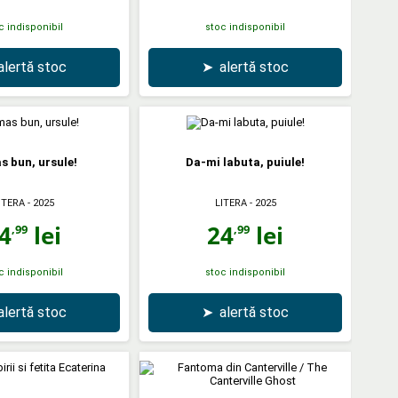
c indisponibil
stoc indisponibil
alertă stoc
➤
alertă stoc
 bun, ursule!
Da-mi labuta, puiule!
ITERA
- 2025
LITERA
- 2025
4
lei
24
lei
,99
,99
c indisponibil
stoc indisponibil
alertă stoc
➤
alertă stoc