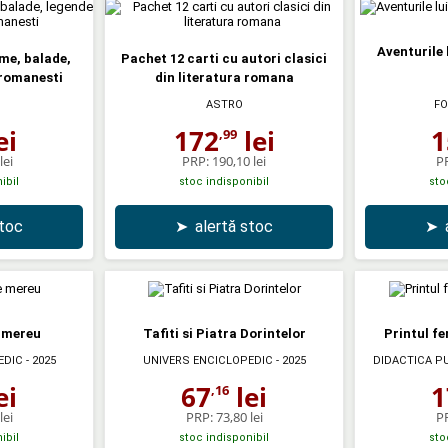
Aventurile 
me, balade,
Pachet 12 carti cu autori clasici
 romanesti
din literatura romana
ASTRO
FO
ei
172
lei
1
,99
lei
PRP:
190,10 lei
P
ibil
stoc indisponibil
sto
stoc
➤
alertă stoc
➤
e mereu
Tafiti si Piatra Dorintelor
Printul fer
EDIC
- 2025
UNIVERS ENCICLOPEDIC
- 2025
DIDACTICA P
ei
67
lei
1
,16
lei
PRP:
73,80 lei
P
ibil
stoc indisponibil
sto