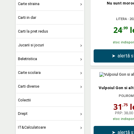
Nu sunt moro
Carte straina
Carti in dar
LITERA
- 20
24
l
,99
Carti la pret redus
stoc indispon
Jucarii si jocuri
➤
alertă 
Beletristica
Carte scolara
Carti diverse
Vulpoiul Gon si alt
POLIROM
Colectii
31
l
,75
PRP:
38,00 
Drept
stoc indispon
IT&Calculatoare
➤
alertă 