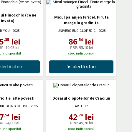
lui Pinocchio (ce ne
Micul paianjen Firicel. Firuta
invata)
merge la gradinita
R YOU
- 2025
UNIVERS ENCICLOPEDIC
- 2025
5
lei
86
lei
,35
,54
RP:
19,03 lei
PRP:
95,10 lei
c indisponibil
stoc indisponibil
alertă stoc
➤
alertă stoc
icit si alte povesti
Dosarul clopoteilor de Craciun
UBLISHING HOUSE
- 2025
ARTHUR
7
lei
42
lei
,54
,74
RP:
24,00 lei
PRP:
49,70 lei
c indisponibil
stoc indisponibil