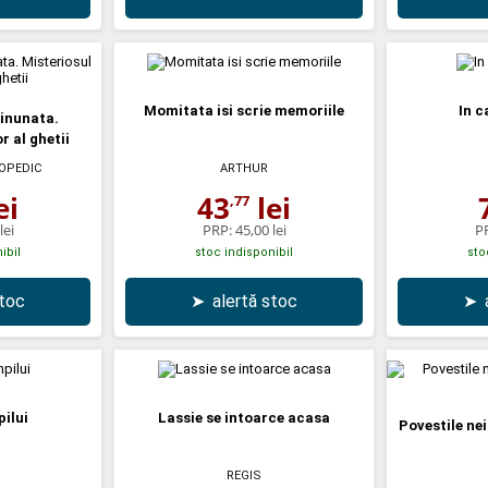
Momitata isi scrie memoriile
In c
inunata.
r al ghetii
OPEDIC
ARTHUR
ei
43
lei
,77
lei
PRP:
45,00 lei
P
ibil
stoc indisponibil
sto
stoc
➤
alertă stoc
➤
ilui
Lassie se intoarce acasa
Povestile nei
REGIS