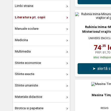
Limbi straine
Literatura pt. copii
Rubinia Inima-M
Manuale scolare
Misteriosul vrajito
UNIVERS ENCICL
Medicina
74
l
,35
Multimedia
PRP:
81,70 
stoc indispon
Stiinte economice
➤
alertă 
Stiinte exacte
Stiinte umaniste
Masina Timp
Materiale didactice
Birotica si papetarie
REGIS