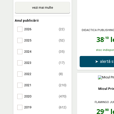
vezi mai multe
Anul publicării
2026
(22)
DIDACTICA PUBLISHIN
38
l
,10
2025
(52)
stoc indispon
2024
(35)
➤
alertă 
2023
(17)
2022
(8)
2021
(210)
Micul Pri
2020
(470)
FLAMINGO JU
2019
(612)
29
l
,90