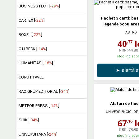
BUSINESSTECH [
-29%
]
Pachet 3 carti: bas
CARTEX [
-22%
]
legende populare
ASTRO
ROXEL [
-22%
]
40
l
,77
C.H.BECK [
-14%
]
PRP:
44,80 
stoc indispon
HUMANITAS [
-16%
]
➤
alertă 
CORUT PAVEL
RAO GRUP EDITORIAL [
-34%
]
Alaturi de tin
METEOR PRESS [
-14%
]
UNIVERS ENCICLOP
67
l
SHIK [
-34%
]
,16
PRP:
73,80 
UNIVERSITARA [
-24%
]
stoc indispon