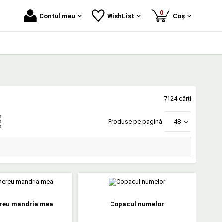
produse
0
Contul meu
WishList
Coș
7124 cărți
Produse pe pagină
48
ereu mandria mea
Copacul numelor