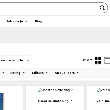
Informații
Blog
Afișare:
cele mai vândute
Rating
Editura
An publicare
Oscar se simte singur
Vei fi m