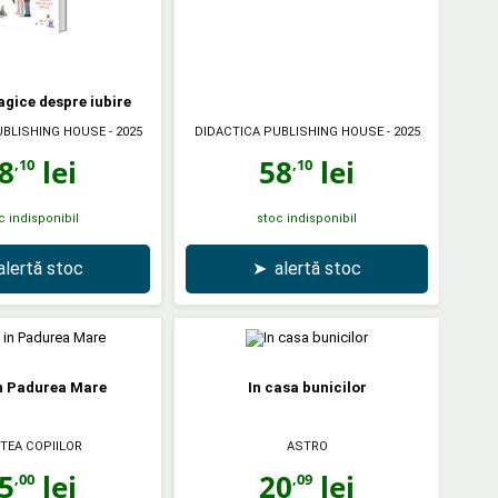
gice despre iubire
UBLISHING HOUSE
- 2025
DIDACTICA PUBLISHING HOUSE
- 2025
8
lei
58
lei
,10
,10
c indisponibil
stoc indisponibil
alertă stoc
➤
alertă stoc
n Padurea Mare
In casa bunicilor
TEA COPIILOR
ASTRO
5
lei
20
lei
,00
,09