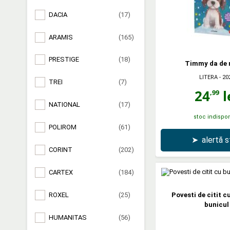
DACIA
(17)
ARAMIS
(165)
PRESTIGE
(18)
Timmy da de 
LITERA
- 20
TREI
(7)
24
l
,99
NATIONAL
(17)
stoc indispon
POLIROM
(61)
➤
alertă 
CORINT
(202)
CARTEX
(184)
ROXEL
(25)
Povesti de citit c
bunicul
HUMANITAS
(56)