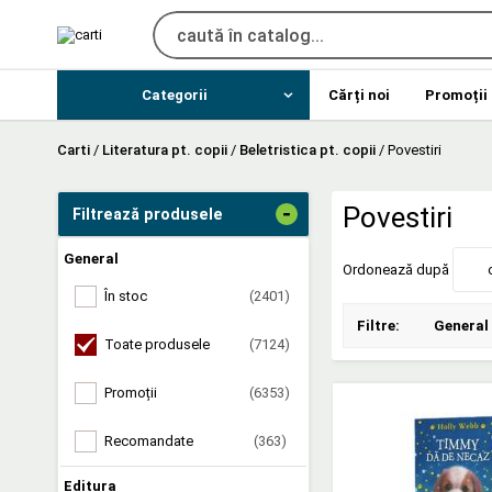
Categorii
Cărți noi
Promoții
Carti
/
Literatura pt. copii
/
Beletristica pt. copii
/
Povestiri
-
Povestiri
Filtrează produsele
General
Ordonează după
În stoc
(2401)
Filtre:
General
Toate produsele
(7124)
Promoții
(6353)
Recomandate
(363)
Editura