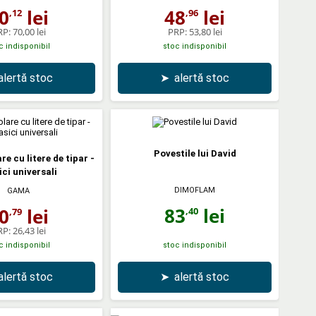
0
lei
48
lei
,12
,96
RP:
70,00 lei
PRP:
53,80 lei
c indisponibil
stoc indisponibil
alertă stoc
➤
alertă stoc
Povestile lui David
re cu litere de tipar -
ici universali
DIMOFLAM
GAMA
83
lei
0
lei
,40
,79
RP:
26,43 lei
c indisponibil
stoc indisponibil
alertă stoc
➤
alertă stoc