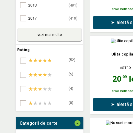
2018
(491)
stoc indispon
2017
(419)
➤
alertă 
vezi mai multe
Rating
Ulita copila
(52)
ASTRO
(5)
20
l
,09
(4)
stoc indispon
(6)
➤
alertă 
-
Categorii de carte