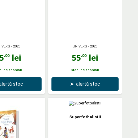
IVERS
- 2025
UNIVERS
- 2025
5
lei
55
lei
,00
,00
c indisponibil
stoc indisponibil
alertă stoc
➤
alertă stoc
Superfotbalistii