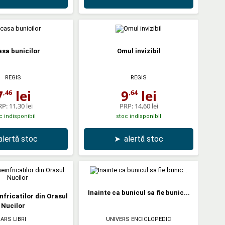
asa bunicilor
Omul invizibil
REGIS
REGIS
7
lei
9
lei
,46
,64
RP:
11,30 lei
PRP:
14,60 lei
c indisponibil
stoc indisponibil
alertă stoc
➤
alertă stoc
Inainte ca bunicul sa fie bunic...
nfricatilor din Orasul
Nucilor
ARS LIBRI
UNIVERS ENCICLOPEDIC