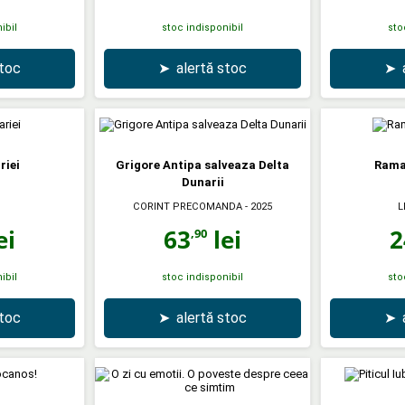
ibil
stoc indisponibil
sto
stoc
➤
alertă stoc
➤
riei
Grigore Antipa salveaza Delta
Ramas
Dunarii
CORINT PRECOMANDA
- 2025
L
ei
63
lei
2
,90
ibil
stoc indisponibil
sto
stoc
➤
alertă stoc
➤