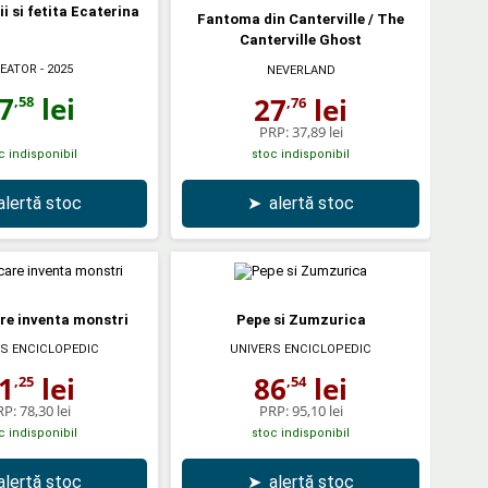
ii si fetita Ecaterina
Fantoma din Canterville / The
Canterville Ghost
EATOR
- 2025
NEVERLAND
7
lei
27
lei
,58
,76
PRP:
37,89 lei
c indisponibil
stoc indisponibil
alertă stoc
➤
alertă stoc
re inventa monstri
Pepe si Zumzurica
S ENCICLOPEDIC
UNIVERS ENCICLOPEDIC
1
lei
86
lei
,25
,54
RP:
78,30 lei
PRP:
95,10 lei
c indisponibil
stoc indisponibil
alertă stoc
➤
alertă stoc