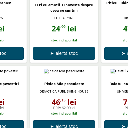
canos!
Piticul Iubir
O zi cu emotii. O poveste despre
ceea ce simtim
25
LITERA
- 2025
CR
ei
24
lei
4
,99
ibil
stoc indisponibil
sto
stoc
➤
alertă stoc
➤
e povestiri
Pisica Mia pescuieste
Baiatul ca
DIDACTICA PUBLISHING HOUSE
UNIVER
ei
46
lei
7
,15
lei
PRP:
62,00 lei
P
ibil
stoc indisponibil
sto
stoc
➤
alertă stoc
➤