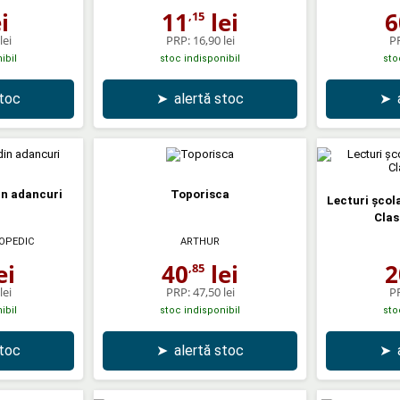
i
11
lei
6
,15
lei
PRP:
16,90 lei
P
ibil
stoc indisponibil
sto
stoc
➤
alertă stoc
➤
in adancuri
Toporisca
Lecturi școla
Clas
OPEDIC
ARTHUR
ei
40
lei
2
,85
lei
PRP:
47,50 lei
P
ibil
stoc indisponibil
sto
stoc
➤
alertă stoc
➤