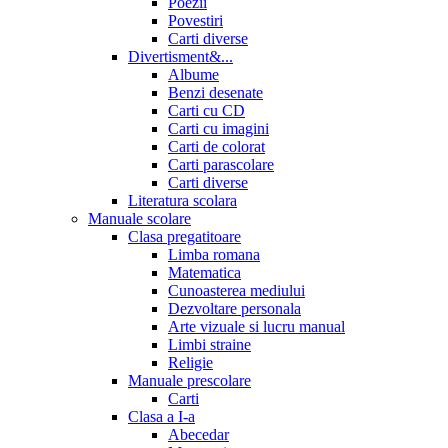
Poezii
Povestiri
Carti diverse
Divertisment&...
Albume
Benzi desenate
Carti cu CD
Carti cu imagini
Carti de colorat
Carti parascolare
Carti diverse
Literatura scolara
Manuale scolare
Clasa pregatitoare
Limba romana
Matematica
Cunoasterea mediului
Dezvoltare personala
Arte vizuale si lucru manual
Limbi straine
Religie
Manuale prescolare
Carti
Clasa a I-a
Abecedar