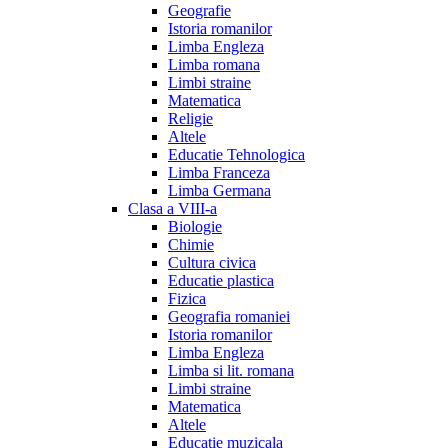
Geografie
Istoria romanilor
Limba Engleza
Limba romana
Limbi straine
Matematica
Religie
Altele
Educatie Tehnologica
Limba Franceza
Limba Germana
Clasa a VIII-a
Biologie
Chimie
Cultura civica
Educatie plastica
Fizica
Geografia romaniei
Istoria romanilor
Limba Engleza
Limba si lit. romana
Limbi straine
Matematica
Altele
Educatie muzicala