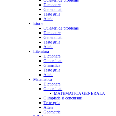
Culegeri de probleme
Dictionare
Generalitati
Teste grila
Altele
Istorie
Culegeri de probleme
Dictionare
Generalitati
Teste grila
Altele
Literatura
Dictionare
Generalitati
Gramatica
Teste grila
Altele
Matematica
Dictionare
Generalitati
MATEMATICA GENERALA
Olimpiade si concursuri
Teste grila
Altele
Geometrie