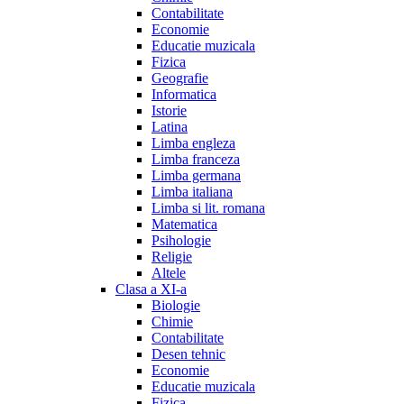
Contabilitate
Economie
Educatie muzicala
Fizica
Geografie
Informatica
Istorie
Latina
Limba engleza
Limba franceza
Limba germana
Limba italiana
Limba si lit. romana
Matematica
Psihologie
Religie
Altele
Clasa a XI-a
Biologie
Chimie
Contabilitate
Desen tehnic
Economie
Educatie muzicala
Fizica