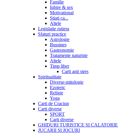
Familie
Iubire & sex
Motivational
Stiati ca...
Altele
Legislatie rutiera
Sfaturi practice
Astrologie
Bussines
Gastronomie
Tratamente naturiste
Altele
Timp liber
Carti anti stres
Spiritualitate
Diverse-mitologie
Ezoteric
Religie
Yoga
Carti de Craciun
Carti diverse
SPORT
Carti diverse
GHIDURI TURISTICE SI CALATORIE
JUCARII SI JOCURI