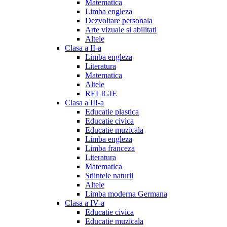
Matematica
Limba engleza
Dezvoltare personala
Arte vizuale si abilitati
Altele
Clasa a II-a
Limba engleza
Literatura
Matematica
Altele
RELIGIE
Clasa a III-a
Educatie plastica
Educatie civica
Educatie muzicala
Limba engleza
Limba franceza
Literatura
Matematica
Stiintele naturii
Altele
Limba moderna Germana
Clasa a IV-a
Educatie civica
Educatie muzicala