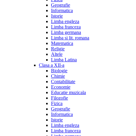
Geografie
Informatica
Istorie
Limba engleza
Limba franceza
Limba germana
Limba si lit. romana
Matematica
Religie
Altele
Limba Latina
Clasa a XII-a
Biologie
Chimie
Contabilitate
Economie
Educatie muzicala
Filozofie
Fizica
Geografie
Informatica
Istorie
Limba engleza
Limba franceza