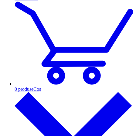
0
produse
Coș