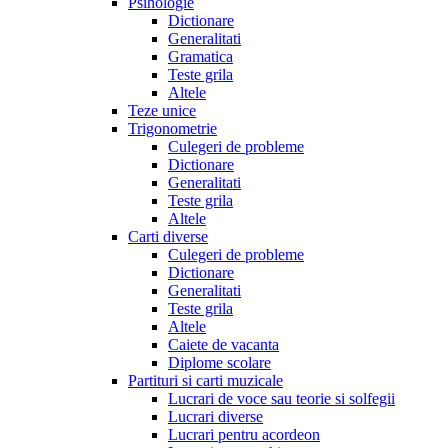
Psihologie
Dictionare
Generalitati
Gramatica
Teste grila
Altele
Teze unice
Trigonometrie
Culegeri de probleme
Dictionare
Generalitati
Teste grila
Altele
Carti diverse
Culegeri de probleme
Dictionare
Generalitati
Teste grila
Altele
Caiete de vacanta
Diplome scolare
Partituri si carti muzicale
Lucrari de voce sau teorie si solfegii
Lucrari diverse
Lucrari pentru acordeon