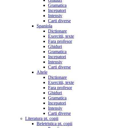
Ghiduri
Gramatica
Incepatori
Intensiv
Carti diverse
Spaniola
Dictionare
Exercitii, texte
Fara profesor
Ghiduri
Gramatica
Incepatori
Intensiv
Carti diverse
Altele
Dictionare
Exercitii, texte
Fara profesor
Ghiduri
Gramatica
Incepatori
Intensiv
Carti diverse
Literatura pt. copii
Beletristica pt. copii