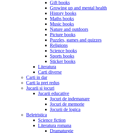
Gift books
Growing up and mental health
History books
Maths books
Music books
Nature and outdoors
Picture books
Puzzles, games and quizzes
Religions
Science books
Sports books
Sticker books
Literatura
Carti diverse
Carti in dar
Carti la pret redus
Jucarii si jocuri
Jucarii educative
Jocuri de indemanare
Jocuri de memorie
Jocurii de logica
Beletristica
Science fiction
Literatura romana
Dramaturgie