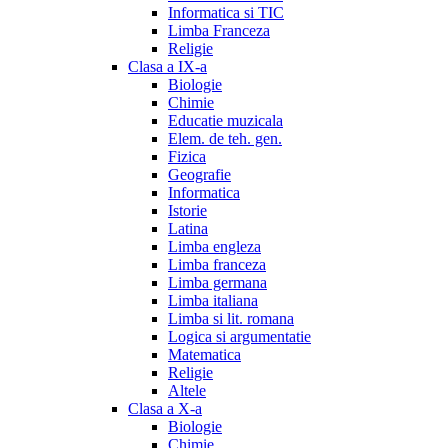
Informatica si TIC
Limba Franceza
Religie
Clasa a IX-a
Biologie
Chimie
Educatie muzicala
Elem. de teh. gen.
Fizica
Geografie
Informatica
Istorie
Latina
Limba engleza
Limba franceza
Limba germana
Limba italiana
Limba si lit. romana
Logica si argumentatie
Matematica
Religie
Altele
Clasa a X-a
Biologie
Chimie