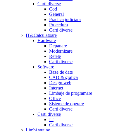
Carti diverse
Cod
General
Practica judiciara
Procedura
Carti diverse
IT&Calculatoare
Hardware
Depanare
Modernizare
Retele
Carti diverse
Software
Baze de date
CAD & grafica
Design web
Internet
Limbaje de programare
Office
Sisteme de operare
Carti diverse
Carti diverse
IT
Carti diverse
Limbi straine