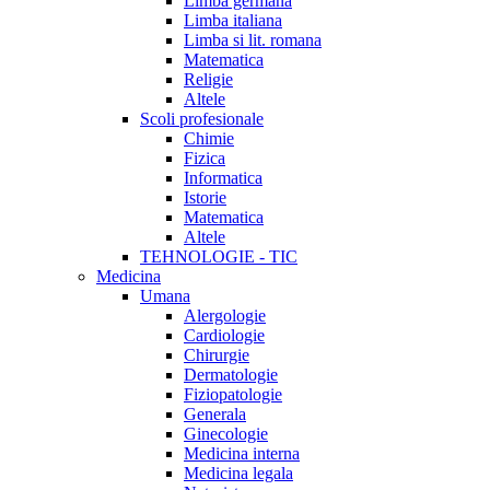
Limba germana
Limba italiana
Limba si lit. romana
Matematica
Religie
Altele
Scoli profesionale
Chimie
Fizica
Informatica
Istorie
Matematica
Altele
TEHNOLOGIE - TIC
Medicina
Umana
Alergologie
Cardiologie
Chirurgie
Dermatologie
Fiziopatologie
Generala
Ginecologie
Medicina interna
Medicina legala