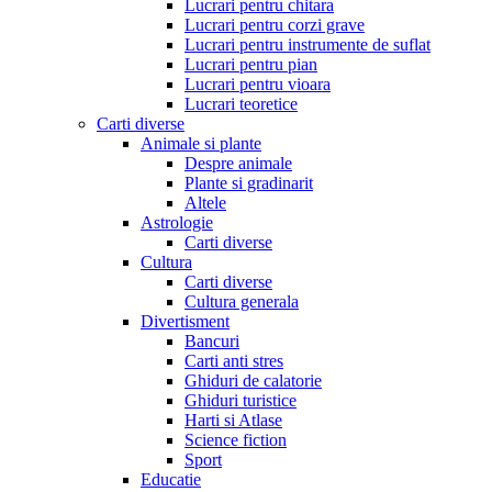
Lucrari pentru chitara
Lucrari pentru corzi grave
Lucrari pentru instrumente de suflat
Lucrari pentru pian
Lucrari pentru vioara
Lucrari teoretice
Carti diverse
Animale si plante
Despre animale
Plante si gradinarit
Altele
Astrologie
Carti diverse
Cultura
Carti diverse
Cultura generala
Divertisment
Bancuri
Carti anti stres
Ghiduri de calatorie
Ghiduri turistice
Harti si Atlase
Science fiction
Sport
Educatie