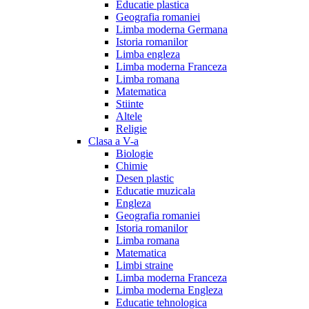
Educatie plastica
Geografia romaniei
Limba moderna Germana
Istoria romanilor
Limba engleza
Limba moderna Franceza
Limba romana
Matematica
Stiinte
Altele
Religie
Clasa a V-a
Biologie
Chimie
Desen plastic
Educatie muzicala
Engleza
Geografia romaniei
Istoria romanilor
Limba romana
Matematica
Limbi straine
Limba moderna Franceza
Limba moderna Engleza
Educatie tehnologica