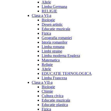
Altele
Limba Germana
RELIGIE
Clasa a VI-a
Biologie
Desen artistic
Educatie muzicala
Fizica
Geografia romaniei
Istoria romanilor
Limba romana
Limbi straine
Limba moderna Engleza
Matematica
Religie
Altele
EDUCATIE TEHNOLOGICA
Limba Franceza
Clasa a VII-a
Biologie
Chimie
Cultura civica
Educatie muzicala
Educatie plastica
Fizica