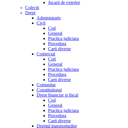
Jucarii de exterior
Colectii
Drept
Administrativ
Civil
Cod
General
Practica judiciara
Procedura
Carti diverse
Comercial
Cod
General
Practica judiciara
Procedura
Carti diverse
Comunitar
Constitutional
Drept financiar si fiscal
Cod
General
Practica judiciara
Procedura
Carti diverse
Dreptul transporturilor