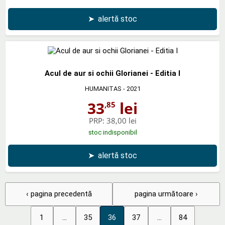
➤
alertă stoc
Acul de aur si ochii Glorianei - Editia I
HUMANITAS
- 2021
33
lei
,85
PRP:
38,00 lei
stoc indisponibil
➤
alertă stoc
‹ pagina precedentă
pagina următoare ›
1
...
35
36
37
...
84