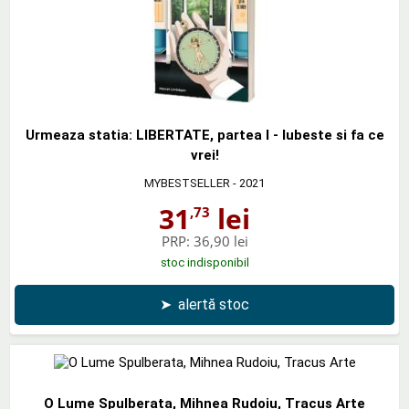
Urmeaza statia: LIBERTATE, partea I - Iubeste si fa ce
vrei!
MYBESTSELLER
- 2021
31
lei
,73
PRP:
36,90 lei
stoc indisponibil
➤
alertă stoc
O Lume Spulberata, Mihnea Rudoiu, Tracus Arte