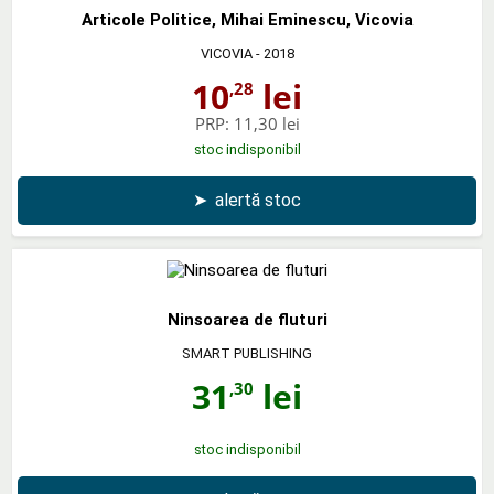
Articole Politice, Mihai Eminescu, Vicovia
VICOVIA
- 2018
10
lei
,28
PRP:
11,30 lei
stoc indisponibil
➤
alertă stoc
Ninsoarea de fluturi
SMART PUBLISHING
31
lei
,30
stoc indisponibil