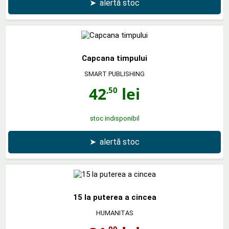
➤
alertă stoc
Capcana timpului
SMART PUBLISHING
42
lei
,50
stoc indisponibil
➤
alertă stoc
15 la puterea a cincea
HUMANITAS
,00