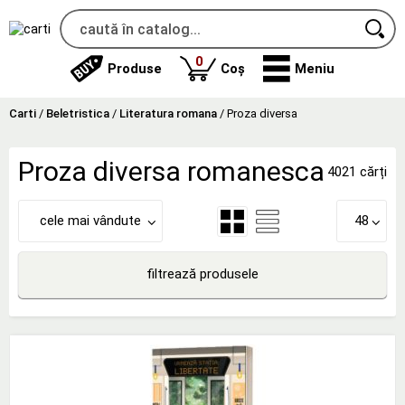
produse
0
Produse
Coș
Meniu
Carti
/
Beletristica
/
Literatura romana
/
Proza diversa
Proza diversa romanesca
4021 cărți
cele mai vândute
48
filtrează produsele