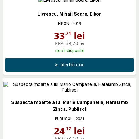
Livrescu, Mihail Soare, Eikon
EIKON
- 2019
33
lei
,71
PRP:
39,20 lei
stoc indisponibil
➤
alertă stoc
Suspecta moarte a lui Mario Campanella, Haralamb
Zinca, Publisol
PUBLISOL
- 2021
24
lei
,17
PRP:
28,10 lei