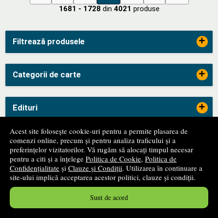
1681 - 1728
din
4021
produse
+
Filtrează produsele
+
Categorii de carte
+
Edituri
Acest site folosește cookie-uri pentru a permite plasarea de
-
comenzi online, precum și pentru analiza traficului și a
ANPC
preferințelor vizitatorilor. Vă rugăm să alocați timpul necesar
pentru a citi și a înțelege
Politica de Cookie
,
Politica de
Confidențialitate
și
Clauze și Condiții
. Utilizarea în continuare a
site-ului implică acceptarea acestor politici, clauze și condiții.
-
SAL
Sunt de acord