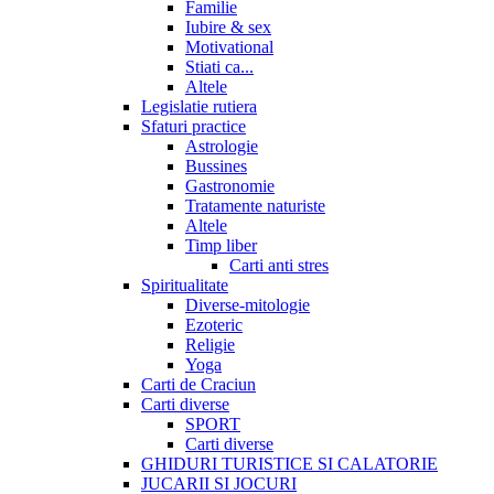
Familie
Iubire & sex
Motivational
Stiati ca...
Altele
Legislatie rutiera
Sfaturi practice
Astrologie
Bussines
Gastronomie
Tratamente naturiste
Altele
Timp liber
Carti anti stres
Spiritualitate
Diverse-mitologie
Ezoteric
Religie
Yoga
Carti de Craciun
Carti diverse
SPORT
Carti diverse
GHIDURI TURISTICE SI CALATORIE
JUCARII SI JOCURI