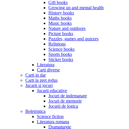
Gift books
Growing up and mental health
History books
Maths books
Music books
Nature and outdoors
Picture books
Puzzles, games and quizzes
Religions
Science books
Sports books
Sticker books
Literatura
Carti diverse
Carti in dar
Carti la pret redus
Jucarii si jocuri
Jucarii educative
Jocuri de indemanare
Jocuri de memorie
Jocurii de logica
Beletristica
Science fiction
Literatura romana
Dramaturgie