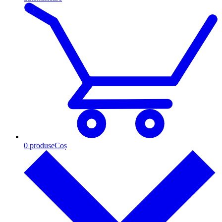
0
produse
Coș