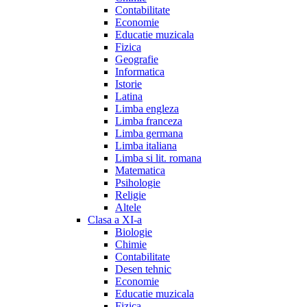
Contabilitate
Economie
Educatie muzicala
Fizica
Geografie
Informatica
Istorie
Latina
Limba engleza
Limba franceza
Limba germana
Limba italiana
Limba si lit. romana
Matematica
Psihologie
Religie
Altele
Clasa a XI-a
Biologie
Chimie
Contabilitate
Desen tehnic
Economie
Educatie muzicala
Fizica