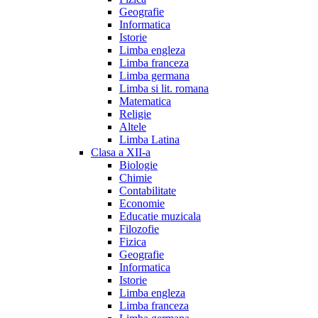
Geografie
Informatica
Istorie
Limba engleza
Limba franceza
Limba germana
Limba si lit. romana
Matematica
Religie
Altele
Limba Latina
Clasa a XII-a
Biologie
Chimie
Contabilitate
Economie
Educatie muzicala
Filozofie
Fizica
Geografie
Informatica
Istorie
Limba engleza
Limba franceza