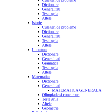
Culegeri de probleme
Dictionare
Generalitati
Teste grila
Altele
Istorie
Culegeri de probleme
Dictionare
Generalitati
Teste grila
Altele
Literatura
Dictionare
Generalitati
Gramatica
Teste grila
Altele
Matematica
Dictionare
Generalitati
MATEMATICA GENERALA
Olimpiade si concursuri
Teste grila
Altele
Geometrie