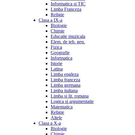
Informatica si TIC
Limba Franceza
Religie
Clasa a IX-a
Biologie
Chimie
Educatie muzicala
Elem. de teh. gen.
Fizica
Geografie
Informatica
Istorie
Latina
Limba engleza
Limba franceza
Limba germana
Limba italiana
Limba si lit. romana
Logica si argumentatie
Matematica
Religie
Altele
Clasa a X-a
Biologie
Chimie