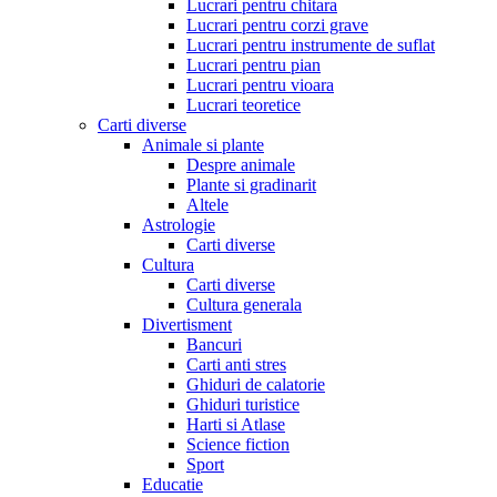
Lucrari pentru chitara
Lucrari pentru corzi grave
Lucrari pentru instrumente de suflat
Lucrari pentru pian
Lucrari pentru vioara
Lucrari teoretice
Carti diverse
Animale si plante
Despre animale
Plante si gradinarit
Altele
Astrologie
Carti diverse
Cultura
Carti diverse
Cultura generala
Divertisment
Bancuri
Carti anti stres
Ghiduri de calatorie
Ghiduri turistice
Harti si Atlase
Science fiction
Sport
Educatie