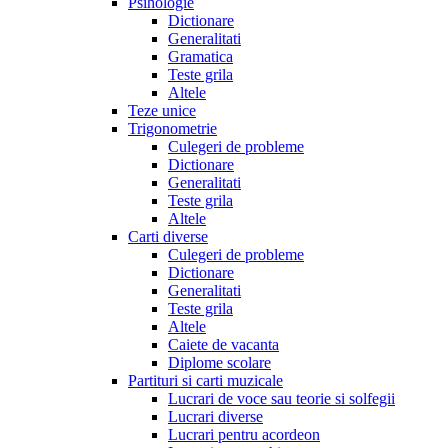
Psihologie
Dictionare
Generalitati
Gramatica
Teste grila
Altele
Teze unice
Trigonometrie
Culegeri de probleme
Dictionare
Generalitati
Teste grila
Altele
Carti diverse
Culegeri de probleme
Dictionare
Generalitati
Teste grila
Altele
Caiete de vacanta
Diplome scolare
Partituri si carti muzicale
Lucrari de voce sau teorie si solfegii
Lucrari diverse
Lucrari pentru acordeon