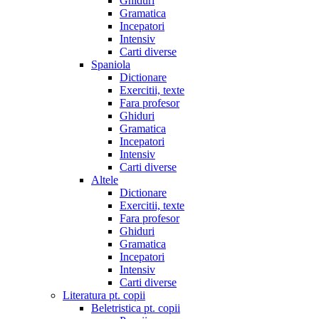
Ghiduri
Gramatica
Incepatori
Intensiv
Carti diverse
Spaniola
Dictionare
Exercitii, texte
Fara profesor
Ghiduri
Gramatica
Incepatori
Intensiv
Carti diverse
Altele
Dictionare
Exercitii, texte
Fara profesor
Ghiduri
Gramatica
Incepatori
Intensiv
Carti diverse
Literatura pt. copii
Beletristica pt. copii