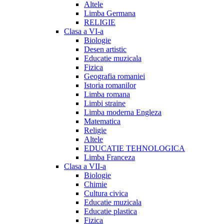
Altele
Limba Germana
RELIGIE
Clasa a VI-a
Biologie
Desen artistic
Educatie muzicala
Fizica
Geografia romaniei
Istoria romanilor
Limba romana
Limbi straine
Limba moderna Engleza
Matematica
Religie
Altele
EDUCATIE TEHNOLOGICA
Limba Franceza
Clasa a VII-a
Biologie
Chimie
Cultura civica
Educatie muzicala
Educatie plastica
Fizica