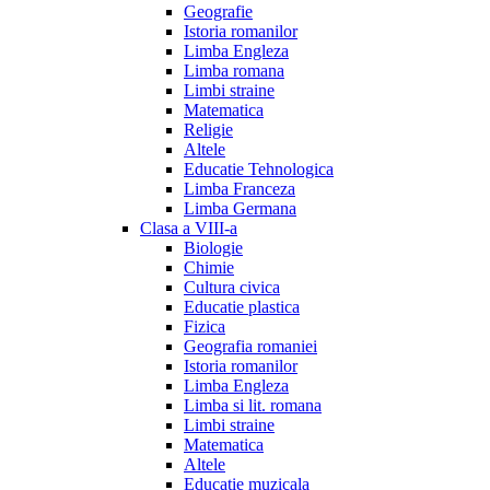
Geografie
Istoria romanilor
Limba Engleza
Limba romana
Limbi straine
Matematica
Religie
Altele
Educatie Tehnologica
Limba Franceza
Limba Germana
Clasa a VIII-a
Biologie
Chimie
Cultura civica
Educatie plastica
Fizica
Geografia romaniei
Istoria romanilor
Limba Engleza
Limba si lit. romana
Limbi straine
Matematica
Altele
Educatie muzicala