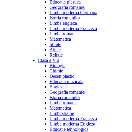
Educatie plastica
Geografia romaniei
Limba moderna Germana
Istoria romanilor
Limba engleza
Limba moderna Franceza
Limba romana
Matematica
Stiinte
Altele
Religie
Clasa a V-a
Biologie
Chimie
Desen plastic
Educatie muzicala
Engleza
Geografia romaniei
Istoria romanilor
Limba romana
Matematica
Limbi straine
Limba moderna Franceza
Limba moderna Engleza
Educatie tehnologica