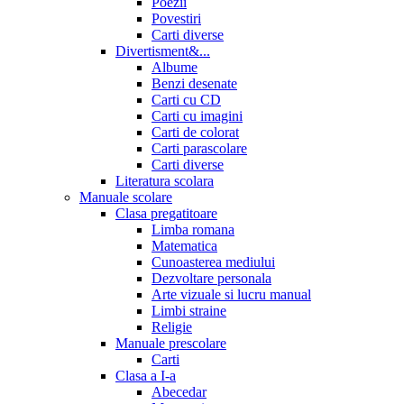
Poezii
Povestiri
Carti diverse
Divertisment&...
Albume
Benzi desenate
Carti cu CD
Carti cu imagini
Carti de colorat
Carti parascolare
Carti diverse
Literatura scolara
Manuale scolare
Clasa pregatitoare
Limba romana
Matematica
Cunoasterea mediului
Dezvoltare personala
Arte vizuale si lucru manual
Limbi straine
Religie
Manuale prescolare
Carti
Clasa a I-a
Abecedar