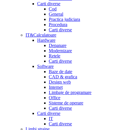
Carti diverse
Cod
General
Practica judiciara
Procedura
Carti diverse
IT&Calculatoare
Hardware
Depanare
Modernizare
Retele
Carti diverse
Software
Baze de date
CAD & grafica
Design web
Internet
Limbaje de programare
Office
Sisteme de operare
Carti diverse
Carti diverse
IT
Carti diverse
Limbi straine