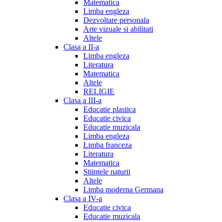
Matematica
Limba engleza
Dezvoltare personala
Arte vizuale si abilitati
Altele
Clasa a II-a
Limba engleza
Literatura
Matematica
Altele
RELIGIE
Clasa a III-a
Educatie plastica
Educatie civica
Educatie muzicala
Limba engleza
Limba franceza
Literatura
Matematica
Stiintele naturii
Altele
Limba moderna Germana
Clasa a IV-a
Educatie civica
Educatie muzicala