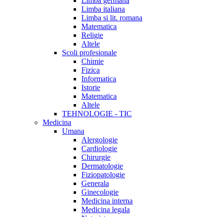
Limba germana
Limba italiana
Limba si lit. romana
Matematica
Religie
Altele
Scoli profesionale
Chimie
Fizica
Informatica
Istorie
Matematica
Altele
TEHNOLOGIE - TIC
Medicina
Umana
Alergologie
Cardiologie
Chirurgie
Dermatologie
Fiziopatologie
Generala
Ginecologie
Medicina interna
Medicina legala