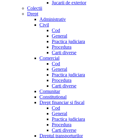
Jucarii de exterior
Colectii
Drept
Administrativ
Civil
Cod
General
Practica judiciara
Procedura
Carti diverse
Comercial
Cod
General
Practica judiciara
Procedura
Carti diverse
Comunitar
Constitutional
Drept financiar si fiscal
Cod
General
Practica judiciara
Procedura
Carti diverse
Dreptul transporturilor