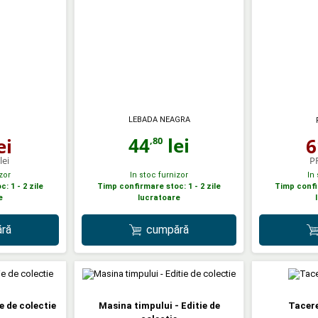
LEBADA NEAGRA
N
44
lei
ei
6
,80
lei
P
zor
In stoc furnizor
In
: 1 - 2 zile
Timp confirmare stoc: 1 - 2 zile
Timp confir
e
lucratoare
ră
cumpără
ie de colectie
Masina timpului - Editie de
Tacere