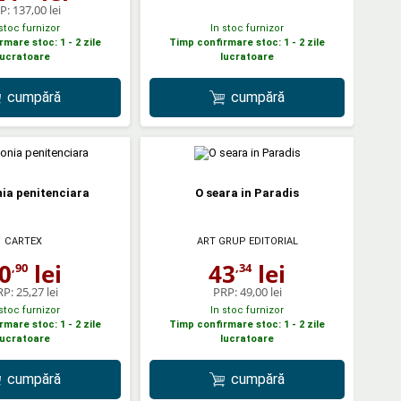
P:
137,00 lei
 stoc furnizor
In stoc furnizor
mare stoc: 1 - 2 zile
Timp confirmare stoc: 1 - 2 zile
lucratoare
lucratoare
cumpără
cumpără
nia penitenciara
O seara in Paradis
CARTEX
ART GRUP EDITORIAL
0
lei
43
lei
,90
,34
RP:
25,27 lei
PRP:
49,00 lei
 stoc furnizor
In stoc furnizor
mare stoc: 1 - 2 zile
Timp confirmare stoc: 1 - 2 zile
lucratoare
lucratoare
cumpără
cumpără