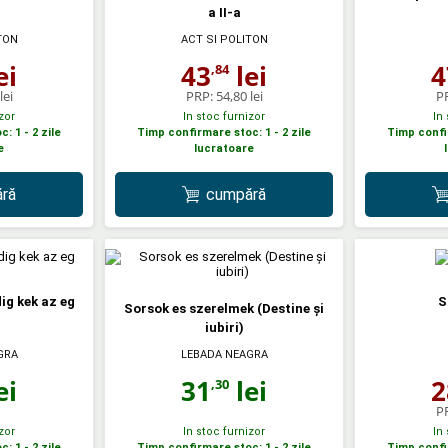
a II-a
TON
ACT SI POLITON
ei
43
lei
4
,84
lei
PRP:
54,80 lei
P
zor
In stoc furnizor
In
: 1 - 2 zile
Timp confirmare stoc: 1 - 2 zile
Timp confir
e
lucratoare
ră
cumpără
ig kek az eg
S
Sorsok es szerelmek (Destine și
iubiri)
GRA
LEBADA NEAGRA
ei
31
lei
2
,30
P
zor
In stoc furnizor
In
: 1 - 2 zile
Timp confirmare stoc: 1 - 2 zile
Timp confir