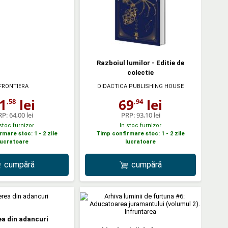
Razboiul lumilor - Editie de
colectie
FRONTIERA
DIDACTICA PUBLISHING HOUSE
1
lei
69
lei
,58
,94
RP:
64,00 lei
PRP:
93,10 lei
 stoc furnizor
In stoc furnizor
mare stoc: 1 - 2 zile
Timp confirmare stoc: 1 - 2 zile
lucratoare
lucratoare
cumpără
cumpără
a din adancuri