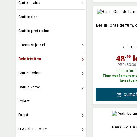
Carte straina
Carti in dar
Berlin. Oras de fum, 
Carti la pret redus
Jucarii si jocuri
ARTHUR
48
l
,16
Beletristica
PRP:
50,00 
In stoc furni
Carte scolara
Timp confirmare stoc
lucratoar
Carti diverse
cumpă
Colectii
Drept
Peak. Editia 
IT&Calculatoare