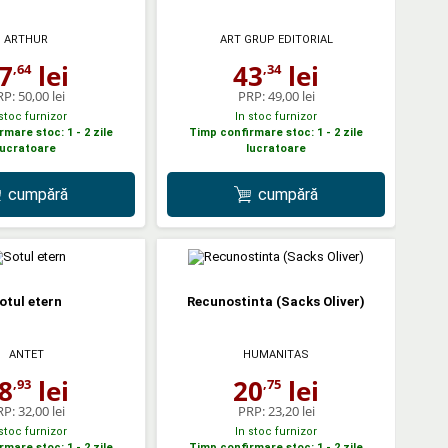
ARTHUR
ART GRUP EDITORIAL
7
lei
43
lei
,64
,34
RP:
50,00 lei
PRP:
49,00 lei
 stoc furnizor
In stoc furnizor
mare stoc: 1 - 2 zile
Timp confirmare stoc: 1 - 2 zile
lucratoare
lucratoare
cumpără
cumpără
otul etern
Recunostinta (Sacks Oliver)
ANTET
HUMANITAS
8
lei
20
lei
,93
,75
RP:
32,00 lei
PRP:
23,20 lei
 stoc furnizor
In stoc furnizor
mare stoc: 1 - 2 zile
Timp confirmare stoc: 1 - 2 zile