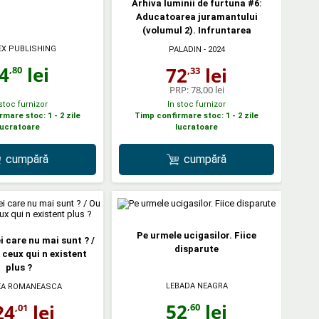
Arhiva luminii de furtuna #6:
Aducatoarea juramantului
(volumul 2). Infruntarea
EX PUBLISHING
PALADIN
- 2024
4
lei
72
lei
,80
,33
PRP:
78,00 lei
 stoc furnizor
In stoc furnizor
mare stoc: 1 - 2 zile
Timp confirmare stoc: 1 - 2 zile
lucratoare
lucratoare
cumpără
cumpără
Pe urmele ucigasilor. Fiice
i care nu mai sunt ? /
disparute
 ceux qui n existent
plus ?
LEBADA NEAGRA
EA ROMANEASCA
52
lei
24
lei
,60
,01