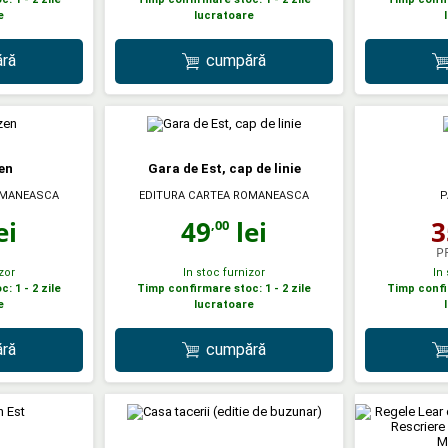
e
lucratoare
ră
cumpără
en
Gara de Est, cap de linie
OMANEASCA
EDITURA CARTEA ROMANEASCA
P
ei
49
lei
3
,00
P
zor
In stoc furnizor
In
: 1 - 2 zile
Timp confirmare stoc: 1 - 2 zile
Timp confir
e
lucratoare
ră
cumpără