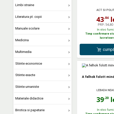
Limbi straine
ACT SI POLI
Literatura pt. copii
43
l
,84
PRP:
54,80 
Manuale scolare
In stoc furni
Timp confirmare stoc
lucratoar
Medicina
cumpă
Multimedia
Stiinte economice
Stiinte exacte
A felhok folott mind
Stiinte umaniste
LEBADA NEA
39
l
,20
Materiale didactice
Birotica si papetarie
In stoc furni
Timp confirmare stoc