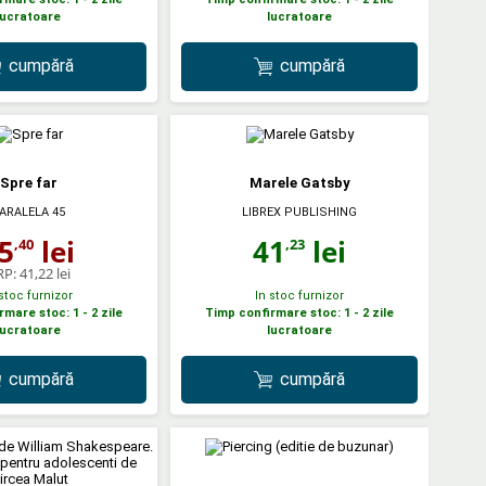
lucratoare
lucratoare
cumpără
cumpără
Spre far
Marele Gatsby
LIBREX PUBLISHING
ARALELA 45
41
lei
5
lei
,23
,40
RP:
41,22 lei
 stoc furnizor
In stoc furnizor
mare stoc: 1 - 2 zile
Timp confirmare stoc: 1 - 2 zile
lucratoare
lucratoare
cumpără
cumpără