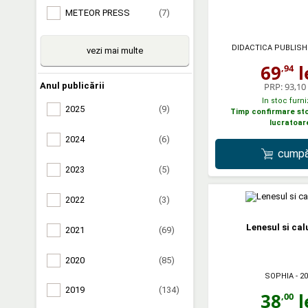
METEOR PRESS
(7)
DIDACTICA PUBLIS
vezi mai multe
69
l
,94
PRP:
93,10 
Anul publicării
In stoc furni
2025
(9)
Timp confirmare stoc
lucratoar
2024
(6)
cumpă
2023
(5)
2022
(3)
Lenesul si cal
2021
(69)
2020
(85)
SOPHIA
- 2
2019
(134)
38
l
,00