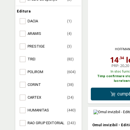
Editura
DACIA
(1)
ARAMIS
(4)
PRESTIGE
(3)
HOFFMA
14
l
,34
TREI
(82)
PRP:
20,20 
In stoc furni
POLIROM
(604)
Timp confirmare stoc
lucratoar
CORINT
(38)
cumpă
CARTEX
(24)
HUMANITAS
(440)
RAO GRUP EDITORIAL
(243)
Omul invizibil - Edit