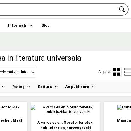
Informații
Blog
a in literatura universala
Afișare:
cele mai vândute
Rating
Editura
An publicare
lecher, Max)
Maniune
A varos es en. Sorstortenetek,
publicisztika, torvenyszeki