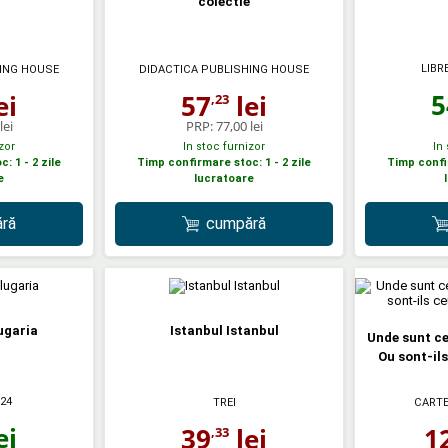
colectie
LIBR
HING HOUSE
DIDACTICA PUBLISHING HOUSE
5
ei
57
lei
,23
lei
PRP:
77,00 lei
zor
In stoc furnizor
In
: 1 - 2 zile
Timp confirmare stoc: 1 - 2 zile
Timp confir
e
lucratoare
ră
cumpără
ugaria
Istanbul Istanbul
Unde sunt ce
Ou sont-ils
024
TREI
CART
ei
39
lei
1
,33