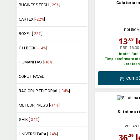
Calatoria in
BUSINESSTECH [
-29%
]
CARTEX [
-22%
]
POLIROM
ROXEL [
-22%
]
13
l
,69
PRP:
16,00 
C.H.BECK [
-14%
]
In stoc furni
Timp confirmare stoc
HUMANITAS [
-16%
]
lucratoar
CORUT PAVEL
cumpă
RAO GRUP EDITORIAL [
-34%
]
METEOR PRESS [
-14%
]
Si tot ma r
SHIK [
-34%
]
VELLANT
UNIVERSITARA [
-24%
]
36
l
,29