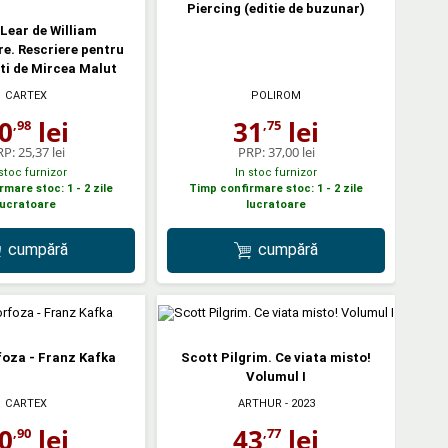
Piercing (editie de buzunar)
 Lear de William
e. Rescriere pentru
ti de Mircea Malut
CARTEX
POLIROM
0
lei
31
lei
,98
,75
RP:
25,37 lei
PRP:
37,00 lei
 stoc furnizor
In stoc furnizor
mare stoc: 1 - 2 zile
Timp confirmare stoc: 1 - 2 zile
lucratoare
lucratoare
cumpără
cumpără
oza - Franz Kafka
Scott Pilgrim. Ce viata misto!
Volumul I
CARTEX
ARTHUR
- 2023
0
lei
43
lei
,90
,77