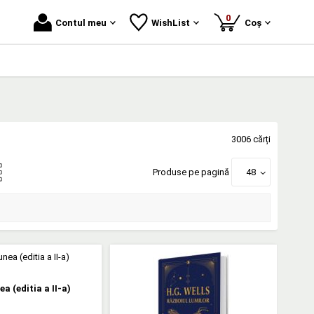
produse
0
Contul meu
WishList
Coș
3006 cărți
Produse pe pagină
48
a (editia a II-a)