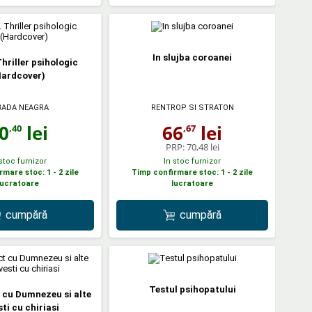
In slujba coroanei
hriller psihologic
Hardcover)
BADA NEAGRA
RENTROP SI STRATON
0
lei
66
lei
,40
,67
PRP:
70,48 lei
 stoc furnizor
In stoc furnizor
mare stoc: 1 - 2 zile
Timp confirmare stoc: 1 - 2 zile
lucratoare
lucratoare
cumpără
cumpără
Testul psihopatului
 cu Dumnezeu si alte
ti cu chiriasi