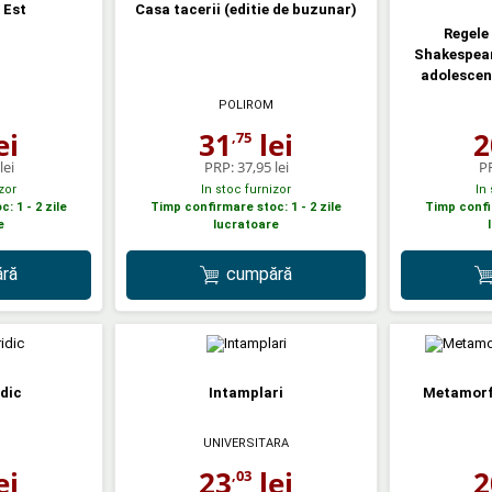
 Est
Casa tacerii (editie de buzunar)
Regele
Shakespear
adolescen
POLIROM
ei
31
lei
2
,75
lei
PRP:
37,95 lei
P
zor
In stoc furnizor
In
: 1 - 2 zile
Timp confirmare stoc: 1 - 2 zile
Timp confir
e
lucratoare
ră
cumpără
idic
Intamplari
Metamorf
UNIVERSITARA
ei
23
lei
2
,03