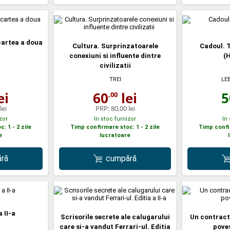
cartea a doua
Cultura. Surprinzatoarele
Cadoul. T
conexiuni si influente dintre
(
civilizatii
LE
TREI
5
ei
60
lei
,00
lei
PRP:
80,00 lei
zor
In stoc furnizor
In
: 1 - 2 zile
Timp confirmare stoc: 1 - 2 zile
Timp confir
e
lucratoare
ră
cumpără
a II-a
Scrisorile secrete ale calugarului
Un contract
care si-a vandut Ferrari-ul. Editia
poves