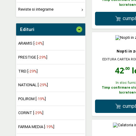
lucratoar
Reviste si integrame
cumpă
-
Edituri
ARAMIS [
-24%
]
Nopti in z
PRESTIGE [
-29%
]
EDITURA CARTEA R
42
l
,00
TREI [
-29%
]
In stoc furni
NATIONAL [
-29%
]
Timp confirmare stoc
lucratoar
POLIROM [
-19%
]
cumpă
CORINT [
-29%
]
FARMA MEDIA [
-19%
]