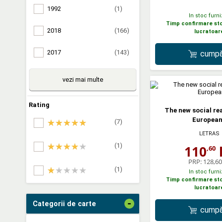
1992
(1)
In stoc furni
Timp confirmare stoc
2018
(166)
lucratoar
2017
(143)
cumpă
vezi mai multe
Rating
The new social rea
Europea
(7)
LETRAS
(1)
110
l
,60
PRP:
128,60 
(1)
In stoc furni
Timp confirmare stoc
lucratoar
-
Categorii de carte
cumpă