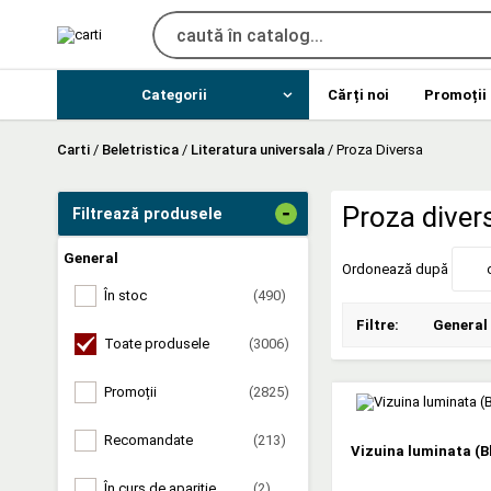
Categorii
Cărți noi
Promoții
Carti
/
Beletristica
/
Literatura universala
/
Proza Diversa
-
Proza divers
Filtrează produsele
General
Ordonează după
În stoc
(490)
Filtre:
General
Toate produsele
(3006)
Promoții
(2825)
Recomandate
(213)
Vizuina luminata (B
În curs de apariție
(2)