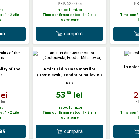
PRP:
52,00 lei
PR
zor
In stoc furnizor
In
: 1 - 2 zile
Timp confirmare stoc: 1 - 2 zile
Timp confir
e
lucratoare
ră
cumpără
In colo
lity of the
Amintiri din Casa mortilor
ns
(Dostoievski, Feodor Mihailovici)
RAO
53
lei
ei
2
,80
lei
P
zor
In stoc furnizor
In
: 1 - 2 zile
Timp confirmare stoc: 1 - 2 zile
Timp confir
e
lucratoare
ră
cumpără