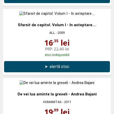
Sfarsit de capitol. Volum I - In asteptare....
ALL
- 2009
16
lei
,35
PRP:
22,40 lei
stoc indisponibil
➤
alertă stoc
De vei lua aminte la greseli - Andrea Bajani
HUMANITAS
- 2011
19
lei
,99