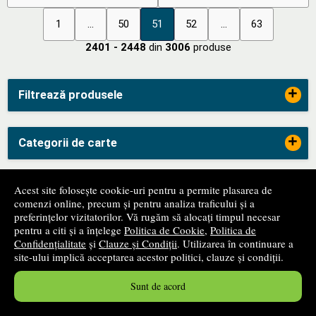
1
...
50
51
52
...
63
2401 - 2448
din
3006
produse
+
Filtrează produsele
+
Categorii de carte
+
Acest site folosește cookie-uri pentru a permite plasarea de
Edituri
comenzi online, precum și pentru analiza traficului și a
preferințelor vizitatorilor. Vă rugăm să alocați timpul necesar
pentru a citi și a înțelege
Politica de Cookie
,
Politica de
-
ANPC
Confidențialitate
și
Clauze și Condiții
. Utilizarea în continuare a
site-ului implică acceptarea acestor politici, clauze și condiții.
Sunt de acord