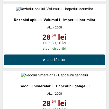
Razboiul opiului. Volumul I - Imperiul lacrimilor
ALL
- 2008
28
lei
,54
PRP:
39,10 lei
stoc indisponibil
➤
alertă stoc
Secolul himerelor I - Capcaunii gangelui
ALL
- 2008
28
lei
,54
PRP:
39,10 lei