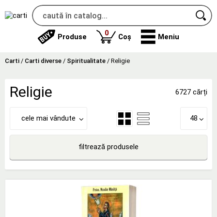
produse
0
Produse
Coș
Meniu
Carti
/
Carti diverse
/
Spiritualitate
/
Religie
Religie
6727 cărți
cele mai vândute
48
filtrează produsele