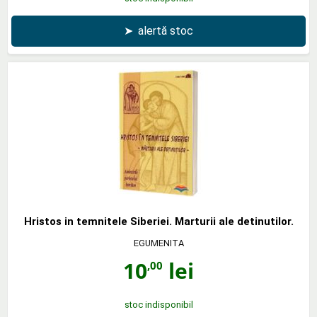
➤
alertă stoc
Hristos in temnitele Siberiei. Marturii ale detinutilor.
EGUMENITA
10
lei
,00
stoc indisponibil