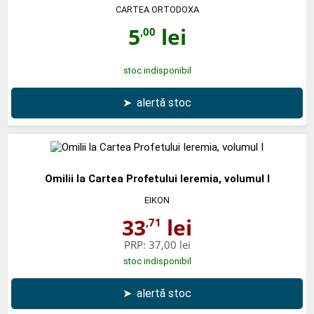
CARTEA ORTODOXA
5
lei
,00
stoc indisponibil
➤
alertă stoc
Omilii la Cartea Profetului Ieremia, volumul I
EIKON
33
lei
,71
PRP:
37,00 lei
stoc indisponibil
➤
alertă stoc