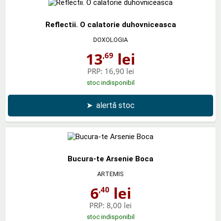
Reflectii. O calatorie duhovniceasca
DOXOLOGIA
13
lei
,69
PRP:
16,90 lei
stoc indisponibil
➤
alertă stoc
Bucura-te Arsenie Boca
ARTEMIS
6
lei
,40
PRP:
8,00 lei
stoc indisponibil