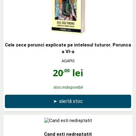
Cele zece porunci explicate pe intelesul tuturor. Porunca
a VI-a
AGAPIS
20
lei
,00
stoc indisponibil
➤
alertă stoc
Cand esti nedreptatit