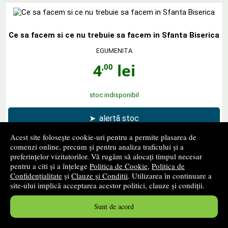
Ce sa facem si ce nu trebuie sa facem in Sfanta Biserica
EGUMENITA
4
lei
,00
stoc indisponibil
➤
alertă stoc
Acest site folosește cookie-uri pentru a permite plasarea de
comenzi online, precum și pentru analiza traficului și a
preferințelor vizitatorilor. Vă rugăm să alocați timpul necesar
‹ pagina precedentă
pagina următoare ›
pentru a citi și a înțelege
Politica de Cookie
,
Politica de
Confidențialitate
și
Clauze și Condiții
. Utilizarea în continuare a
1
...
56
57
58
...
141
site-ului implică acceptarea acestor politici, clauze și condiții.
2689 - 2736
din
6727
produse
Sunt de acord