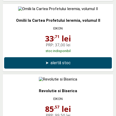
Omilii la Cartea Profetului Ieremia, volumul II
EIKON
33
lei
,71
PRP:
37,00 lei
stoc indisponibil
➤
alertă stoc
Revolutie si Biserica
EIKON
85
lei
,57
PRP:
99,50 lei