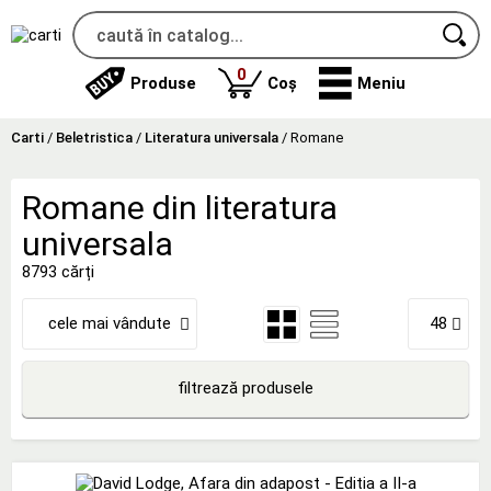
produse
0
Produse
Coș
Meniu
Carti
/
Beletristica
/
Literatura universala
/
Romane
Romane din literatura
universala
8793 cărți
cele mai vândute
48
filtrează produsele