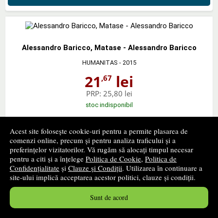
Alessandro Baricco, Matase - Alessandro Baricco
HUMANITAS
- 2015
21
lei
,67
PRP:
25,80 lei
stoc indisponibil
➤
alertă stoc
Acest site folosește cookie-uri pentru a permite plasarea de
comenzi online, precum și pentru analiza traficului și a
preferințelor vizitatorilor. Vă rugăm să alocați timpul necesar
pentru a citi și a înțelege
Politica de Cookie
,
Politica de
Confidențialitate
și
Clauze și Condiții
. Utilizarea în continuare a
site-ului implică acceptarea acestor politici, clauze și condiții.
Florin Ardelean, Folie a trois - Ivona. Volumul al II-lea
TREI
- 2015
Sunt de acord
31
lei
,03