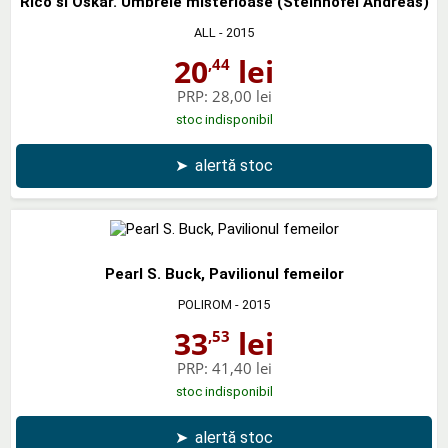
Rico si Oskar. Umbrele misterioase (Steinhofel Andreas)
ALL
- 2015
20
lei
,44
PRP:
28,00 lei
stoc indisponibil
➤
alertă stoc
Pearl S. Buck, Pavilionul femeilor
POLIROM
- 2015
33
lei
,53
PRP:
41,40 lei
stoc indisponibil
➤
alertă stoc