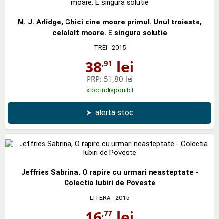
M. J. Arlidge, Ghici cine moare primul. Unul traieste,
celalalt moare. E singura solutie
TREI
- 2015
38
lei
,91
PRP:
51,80 lei
stoc indisponibil
➤
alertă stoc
Jeffries Sabrina, O rapire cu urmari neasteptate -
Colectia Iubiri de Poveste
LITERA
- 2015
16
lei
,77