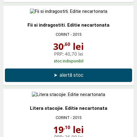
Fii si indragostiti. Editie necartonata
CORINT
- 2015
30
lei
,60
PRP:
40,70 lei
stoc indisponibil
➤
alertă stoc
Litera stacojie. Editie necartonata
CORINT
- 2015
19
lei
,10
PRP:
26,90 lei