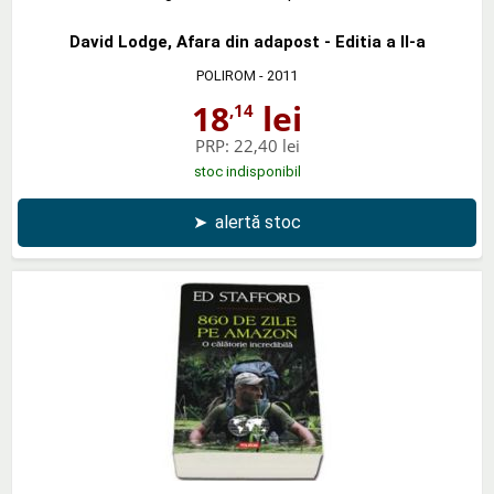
David Lodge, Afara din adapost - Editia a II-a
POLIROM
- 2011
18
lei
,14
PRP:
22,40 lei
stoc indisponibil
➤
alertă stoc