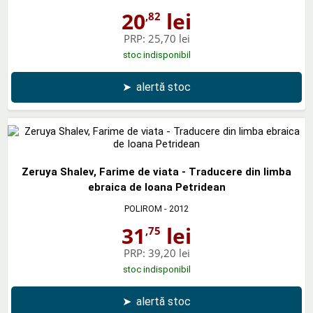
20
lei
,82
PRP:
25,70 lei
stoc indisponibil
➤
alertă stoc
Zeruya Shalev, Farime de viata - Traducere din limba
ebraica de Ioana Petridean
POLIROM
- 2012
31
lei
,75
PRP:
39,20 lei
stoc indisponibil
➤
alertă stoc