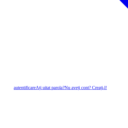
autentificare
Ați uitat parola?
Nu aveți cont? Creați-l!