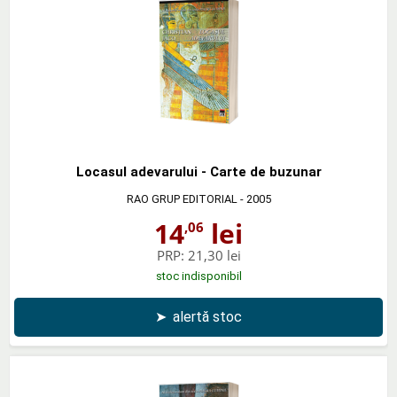
Locasul adevarului - Carte de buzunar
RAO GRUP EDITORIAL
- 2005
14
lei
,06
PRP:
21,30 lei
stoc indisponibil
➤
alertă stoc