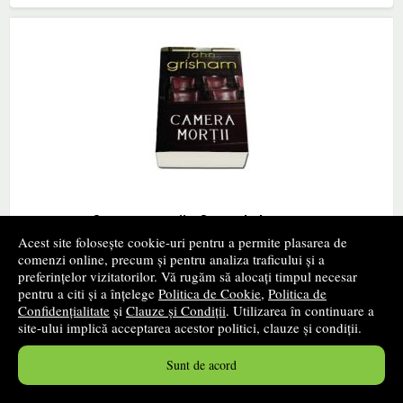
Camera mortii - Carte de buzunar
Acest site folosește cookie-uri pentru a permite plasarea de
RAO GRUP EDITORIAL
- 2007
comenzi online, precum și pentru analiza traficului și a
24
lei
,35
preferințelor vizitatorilor. Vă rugăm să alocați timpul necesar
pentru a citi și a înțelege
Politica de Cookie
,
Politica de
PRP:
36,90 lei
Confidențialitate
și
Clauze și Condiții
. Utilizarea în continuare a
site-ului implică acceptarea acestor politici, clauze și condiții.
stoc indisponibil
Sunt de acord
➤
alertă stoc