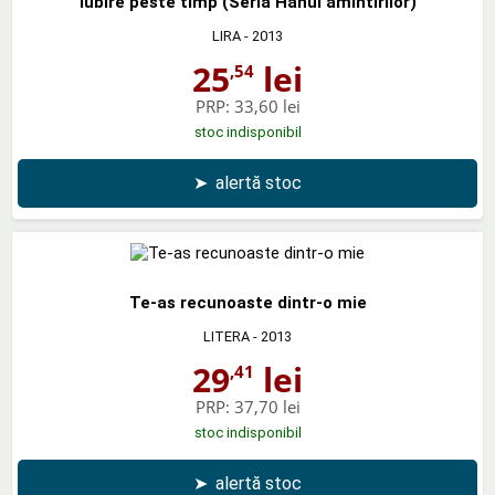
Iubire peste timp (Seria Hanul amintirilor)
LIRA
- 2013
25
lei
,54
PRP:
33,60 lei
stoc indisponibil
➤
alertă stoc
Te-as recunoaste dintr-o mie
LITERA
- 2013
29
lei
,41
PRP:
37,70 lei
stoc indisponibil
➤
alertă stoc