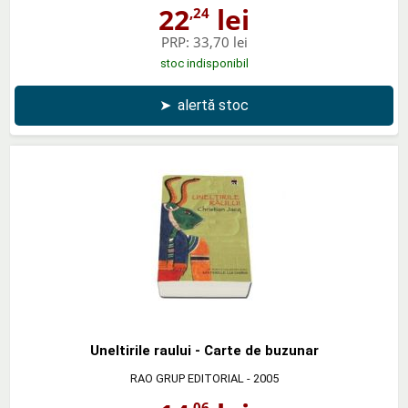
22
lei
,24
PRP:
33,70 lei
stoc indisponibil
➤
alertă stoc
Uneltirile raului - Carte de buzunar
RAO GRUP EDITORIAL
- 2005
,06