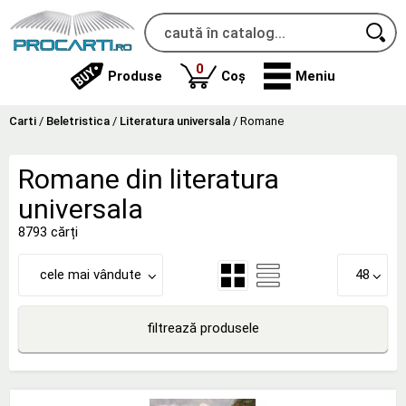
produse
0
Produse
Coș
Meniu
Carti
/
Beletristica
/
Literatura universala
/
Romane
Romane din literatura
universala
8793 cărți
cele mai vândute
48
filtrează produsele