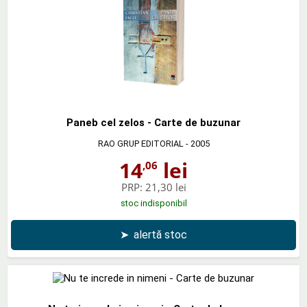
Paneb cel zelos - Carte de buzunar
RAO GRUP EDITORIAL
- 2005
14
lei
,06
PRP:
21,30 lei
stoc indisponibil
➤
alertă stoc