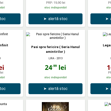
lei
PRP:
19,90 lei
P
ibil
stoc indisponibil
sto
stoc
➤
alertă stoc
➤
nfinit
Legam
Pasi spre fericire ( Seria Hanul
amintirilor )
LIRA
- 2013
3
24
lei
ei
1
,99
lei
P
ibil
stoc indisponibil
sto
stoc
➤
alertă stoc
➤