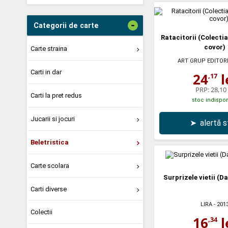
-
Categorii de carte
Ratacitorii (Colectia
covor)
Carte straina
ART GRUP EDITOR
Carti in dar
24
l
,17
PRP:
28,10 
Carti la pret redus
stoc indispon
Jucarii si jocuri
➤
alertă 
Beletristica
Carte scolara
Surprizele vietii (Da
Carti diverse
LIRA
- 201
Colectii
16
l
,34