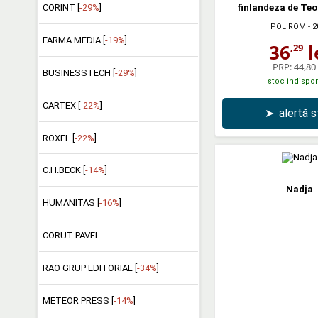
CORINT [
-29%
]
finlandeza de Teo
POLIROM
- 2
FARMA MEDIA [
-19%
]
36
l
,29
PRP:
44,80 
BUSINESSTECH [
-29%
]
stoc indispon
CARTEX [
-22%
]
➤
alertă 
ROXEL [
-22%
]
C.H.BECK [
-14%
]
Nadja
HUMANITAS [
-16%
]
CORUT PAVEL
RAO GRUP EDITORIAL [
-34%
]
METEOR PRESS [
-14%
]