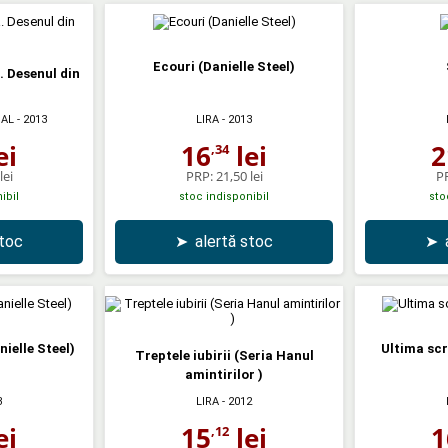
Ecouri (Danielle Steel)
. Desenul din
IAL
- 2013
LIRA
- 2013
ei
16
lei
2
,34
lei
PRP:
21,50 lei
P
ibil
stoc indisponibil
sto
stoc
➤
alertă stoc
➤
nielle Steel)
Ultima scr
Treptele iubirii (Seria Hanul
amintirilor )
3
LIRA
- 2012
ei
15
lei
1
,12