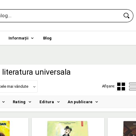
Informații
Blog
literatura universala
Afișare:
cele mai vândute
Rating
Editura
An publicare