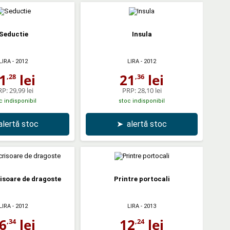
Seductie
Insula
LIRA
- 2012
LIRA
- 2012
1
lei
21
lei
,28
,36
RP:
29,99 lei
PRP:
28,10 lei
c indisponibil
stoc indisponibil
alertă stoc
➤
alertă stoc
isoare de dragoste
Printre portocali
LIRA
- 2012
LIRA
- 2013
6
lei
12
lei
,34
,24