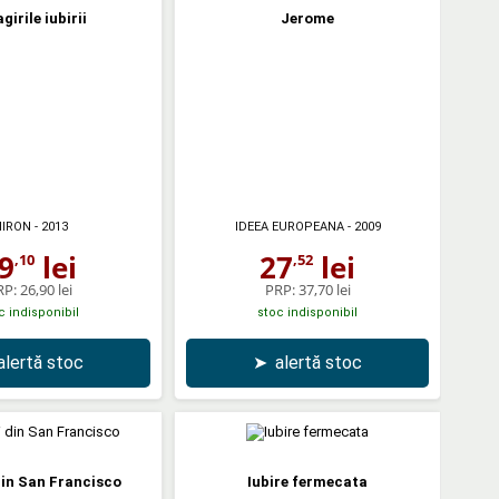
irile iubirii
Jerome
IRON
- 2013
IDEEA EUROPEANA
- 2009
9
lei
27
lei
,10
,52
RP:
26,90 lei
PRP:
37,70 lei
c indisponibil
stoc indisponibil
alertă stoc
➤
alertă stoc
din San Francisco
Iubire fermecata