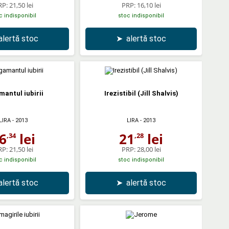
RP:
21,50 lei
PRP:
16,10 lei
c indisponibil
stoc indisponibil
alertă stoc
➤
alertă stoc
antul iubirii
Irezistibil (Jill Shalvis)
LIRA
- 2013
LIRA
- 2013
6
lei
21
lei
,34
,28
RP:
21,50 lei
PRP:
28,00 lei
c indisponibil
stoc indisponibil
alertă stoc
➤
alertă stoc