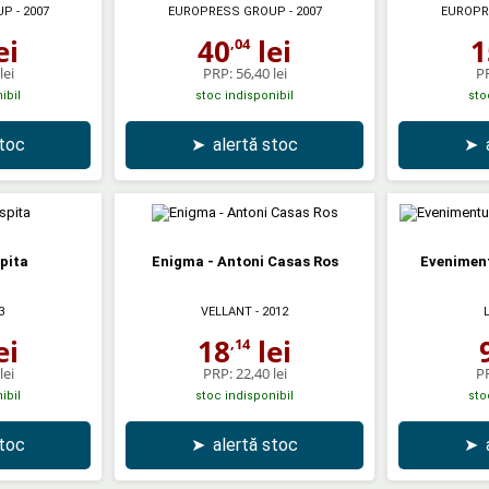
UP
- 2007
EUROPRESS GROUP
- 2007
EUROPR
ei
40
lei
1
,04
lei
PRP:
56,40 lei
P
ibil
stoc indisponibil
sto
stoc
➤
alertă stoc
➤
spita
Enigma - Antoni Casas Ros
Eveniment
3
VELLANT
- 2012
ei
18
lei
,14
lei
PRP:
22,40 lei
P
ibil
stoc indisponibil
sto
stoc
➤
alertă stoc
➤