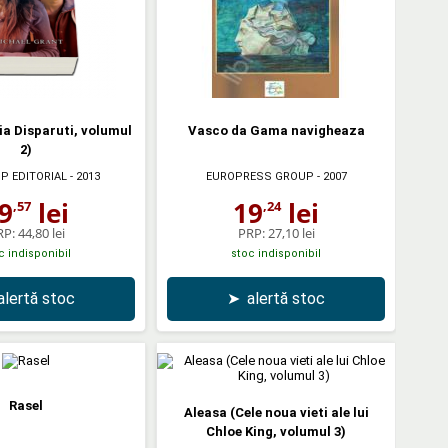
a Disparuti, volumul
Vasco da Gama navigheaza
2)
P EDITORIAL
- 2013
EUROPRESS GROUP
- 2007
9
lei
19
lei
,57
,24
RP:
44,80 lei
PRP:
27,10 lei
c indisponibil
stoc indisponibil
alertă stoc
➤
alertă stoc
Rasel
Aleasa (Cele noua vieti ale lui
Chloe King, volumul 3)