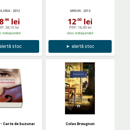
ILOBIA
- 2012
MIRON
- 2013
8
lei
12
lei
,96
,00
RP:
38,10 lei
PRP:
16,90 lei
c indisponibil
stoc indisponibil
alertă stoc
➤
alertă stoc
 - Carte de buzunar
Colas Breugnon