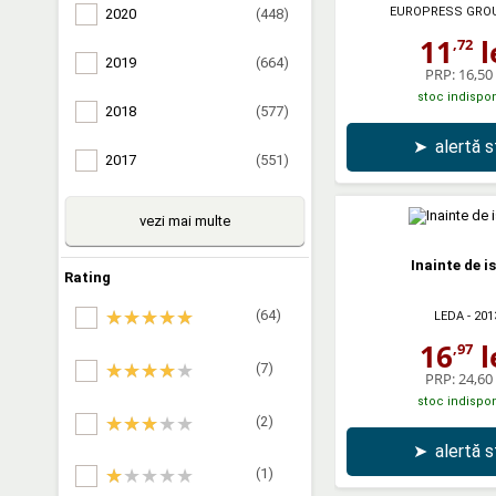
EUROPRESS GRO
2020
(448)
11
l
,72
2019
(664)
PRP:
16,50 
stoc indispon
2018
(577)
➤
alertă 
2017
(551)
vezi mai multe
Inainte de i
Rating
(64)
LEDA
- 201
16
l
,97
(7)
PRP:
24,60 
stoc indispon
(2)
➤
alertă 
(1)