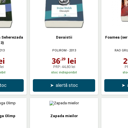
ua Seherezada
Davaistii
Foamea (seri
13)
013
POLIROM
- 2013
RAO GRU
ei
36
lei
2
,29
lei
PRP:
44,80 lei
P
ibil
stoc indisponibil
sto
stoc
➤
alertă stoc
➤
nga Olimp
Zapada mieilor