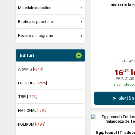
Invitatie la 
Materiale didactice
Birotica si papetarie
Reviste si integrame
-
Edituri
LIRA
- 201
ARAMIS [
-24%
]
16
l
,34
PRP:
21,50 
PRESTIGE [
-29%
]
stoc indispon
TREI [
-29%
]
➤
alertă 
NATIONAL [
-29%
]
POLIROM [
-19%
]
Egipteanul (Traduce