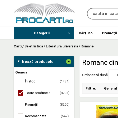
Categorii
Cărți noi
Promoții
Carti
/
Beletristica
/
Literatura universala
/
Romane
-
Romane din 
Filtrează produsele
General
Ordonează după
În stoc
(1434)
Filtre:
General
Toate produsele
(8793)
Promoții
(8250)
Recomandate
(542)