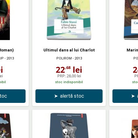
 (Roman)
Ultimul dans al lui Charlot
Marin
UP
- 2013
POLIROM
- 2013
PO
i
22
lei
2
,68
ei
PRP:
28,00 lei
P
ibil
stoc indisponibil
sto
stoc
➤
alertă stoc
➤