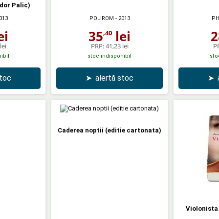
dor Palic)
013
POLIROM
- 2013
PH
ei
35
lei
2
,40
lei
PRP:
41,23 lei
P
ibil
stoc indisponibil
sto
stoc
➤
alertă stoc
➤
Caderea noptii (editie cartonata)
Violonista