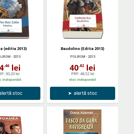
a (editia 2013)
Baudolino (Editia 2013)
LIROM
- 2013
POLIROM
- 2013
4
lei
40
lei
,46
,82
RP:
30,20 lei
PRP:
48,52 lei
c indisponibil
stoc indisponibil
alertă stoc
➤
alertă stoc