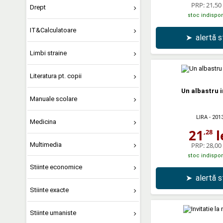
PRP:
21,50 
Drept
stoc indispon
IT&Calculatoare
➤
alertă 
Limbi straine
Literatura pt. copii
Un albastru i
Manuale scolare
LIRA
- 201
Medicina
21
l
,28
Multimedia
PRP:
28,00 
stoc indispon
Stiinte economice
➤
alertă 
Stiinte exacte
Stiinte umaniste