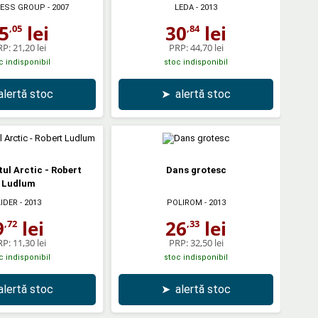
ESS GROUP
- 2007
LEDA
- 2013
5
lei
30
lei
,05
,84
RP:
21,20 lei
PRP:
44,70 lei
c indisponibil
stoc indisponibil
alertă stoc
➤
alertă stoc
ul Arctic - Robert
Dans grotesc
Ludlum
LIDER
- 2013
POLIROM
- 2013
9
lei
26
lei
,72
,33
RP:
11,30 lei
PRP:
32,50 lei
c indisponibil
stoc indisponibil
alertă stoc
➤
alertă stoc