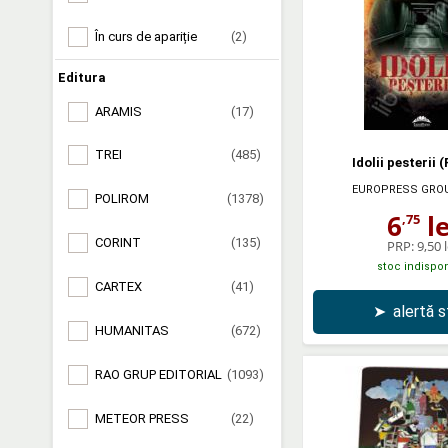
În curs de apariție
(2)
Editura
ARAMIS
(17)
TREI
(485)
Idolii pesterii
EUROPRESS GRO
POLIROM
(1378)
6
le
,75
CORINT
(135)
PRP:
9,50 l
stoc indispon
CARTEX
(41)
➤
alertă 
HUMANITAS
(672)
RAO GRUP EDITORIAL
(1093)
METEOR PRESS
(22)