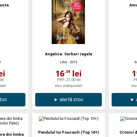
nunta
Amag
Angelica. Serbari regale
3
LIRA
- 2013
M
ei
16
lei
1
,34
lei
PRP:
21,50 lei
P
ibil
stoc indisponibil
sto
stoc
➤
alertă stoc
➤
Pendulul lui Foucault (Top 10+)
Cronici 
re din limba