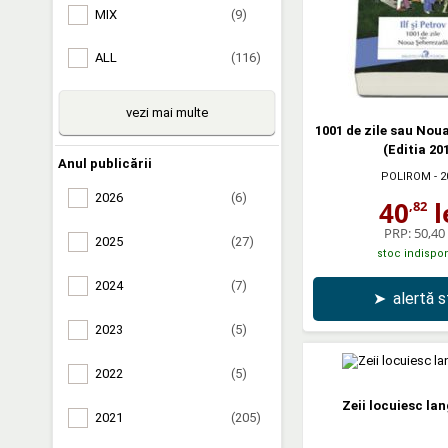
MIX
(9)
ALL
(116)
vezi mai multe
1001 de zile sau No
(Editia 20
Anul publicării
POLIROM
- 2
2026
(6)
40
l
,82
PRP:
50,40 
2025
(27)
stoc indispon
2024
(7)
➤
alertă 
2023
(5)
2022
(5)
Zeii locuiesc la
2021
(205)