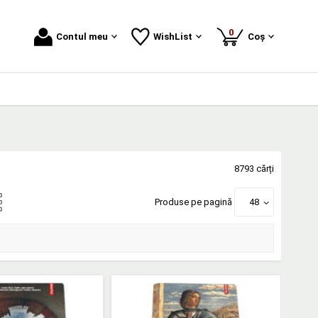
produse
0
Contul meu
WishList
Coș
8793 cărți
Produse pe pagină
48