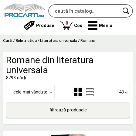
produse
0
Produse
Coș
Meniu
Carti
/
Beletristica
/
Literatura universala
/
Romane
Romane din literatura
universala
8793 cărți
cele mai vândute
48
filtrează produsele