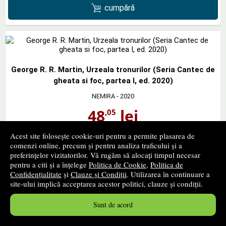
cumpără
George R. R. Martin, Urzeala tronurilor (Seria Cantec de
gheata si foc, partea I, ed. 2020)
NEMIRA
- 2020
48
lei
,05
PRP:
79,99 lei
Acest site folosește cookie-uri pentru a permite plasarea de
In stoc furnizor
comenzi online, precum și pentru analiza traficului și a
Timp confirmare stoc: 1 - 2 zile lucratoare
preferințelor vizitatorilor. Vă rugăm să alocați timpul necesar
pentru a citi și a înțelege
Politica de Cookie
,
Politica de
cumpără
Confidențialitate
și
Clauze și Condiții
. Utilizarea în continuare a
site-ului implică acceptarea acestor politici, clauze și condiții.
Sunt de acord