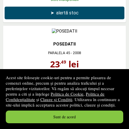
➤
alertă stoc
POSEDATII
PARALELA 45
- 2008
23
lei
,49
PRP:
29,00 lei
Acest site folosește cookie-uri pentru a permite plasarea de
stoc indisponibil
comenzi online, precum și pentru analiza traficului și a
preferințelor vizitatorilor. Vă rugăm să alocați timpul necesar
➤
alertă stoc
pentru a citi și a înțelege
Politica de Cookie
,
Politica de
Confidențialitate
și
Clauze și Condiții
. Utilizarea în continuare a
site-ului implică acceptarea acestor politici, clauze și condiții.
‹ pagina precedentă
pagina următoare ›
Sunt de acord
1
...
153
154
155
...
184