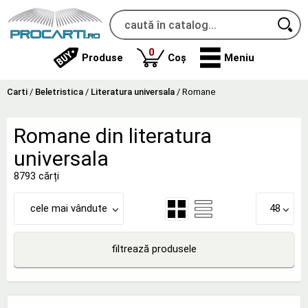
produse
0
Produse
Coș
Meniu
Carti
/
Beletristica
/
Literatura universala
/
Romane
Romane din literatura
universala
8793 cărți
cele mai vândute
48
filtrează produsele