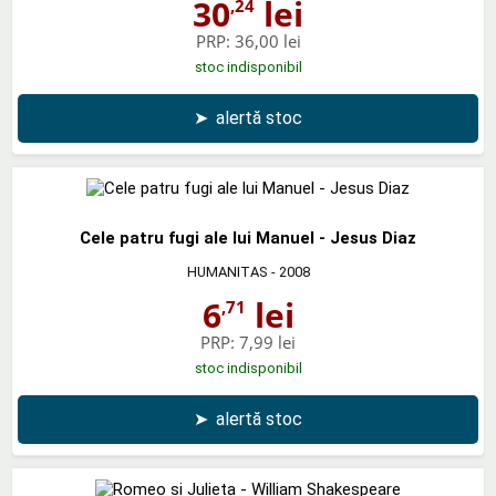
30
lei
,24
PRP:
36,00 lei
stoc indisponibil
➤
alertă stoc
Cele patru fugi ale lui Manuel - Jesus Diaz
HUMANITAS
- 2008
6
lei
,71
PRP:
7,99 lei
stoc indisponibil
➤
alertă stoc