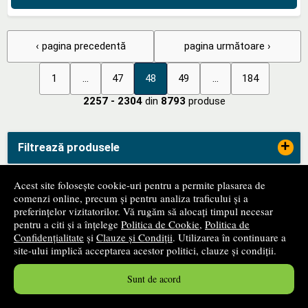
‹ pagina precedentă
pagina următoare ›
1
...
47
48
49
...
184
2257 - 2304
din
8793
produse
+
Filtrează produsele
Acest site folosește cookie-uri pentru a permite plasarea de
+
Categorii de carte
comenzi online, precum și pentru analiza traficului și a
preferințelor vizitatorilor. Vă rugăm să alocați timpul necesar
pentru a citi și a înțelege
Politica de Cookie
,
Politica de
Confidențialitate
și
Clauze și Condiții
. Utilizarea în continuare a
+
Edituri
site-ului implică acceptarea acestor politici, clauze și condiții.
Sunt de acord
-
ANPC