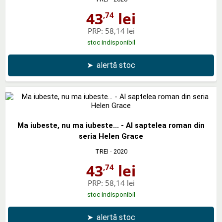
43
lei
,74
PRP:
58,14 lei
stoc indisponibil
➤
alertă stoc
Ma iubeste, nu ma iubeste... - Al saptelea roman din
seria Helen Grace
TREI
- 2020
43
lei
,74
PRP:
58,14 lei
stoc indisponibil
➤
alertă stoc