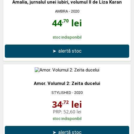
Amalia, jurnalul unei iubiri, volumul II de Liza Karan
AMBRA
- 2020
44
lei
,70
stoc indisponibil
➤
alertă stoc
Amor. Volumul 2: Zeita ducelui
STYLISHED
- 2020
34
lei
,72
PRP:
52,60 lei
stoc indisponibil
➤
alertă stoc