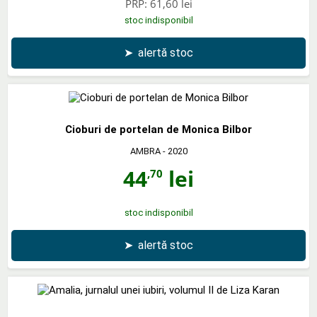
PRP:
61,60 lei
stoc indisponibil
➤
alertă stoc
Cioburi de portelan de Monica Bilbor
AMBRA
- 2020
44
lei
,70
stoc indisponibil
➤
alertă stoc