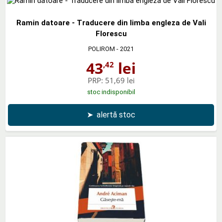
Ramin datoare - Traducere din limba engleza de Vali
Florescu
POLIROM
- 2021
43
lei
,42
PRP:
51,69 lei
stoc indisponibil
➤
alertă stoc