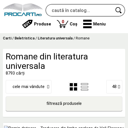
produse
0
Produse
Coș
Meniu
Carti
/
Beletristica
/
Literatura universala
/
Romane
Romane din literatura
universala
8793 cărți
cele mai vândute
48
filtrează produsele