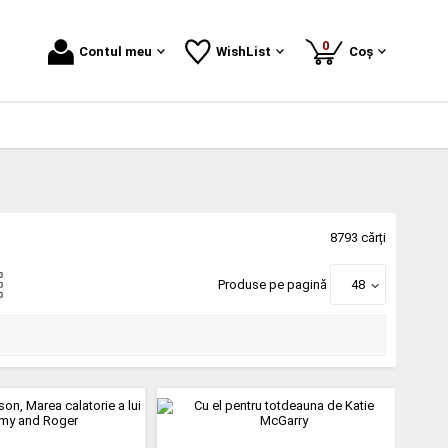
produse
0
Contul meu
WishList
Coș
8793 cărți
Produse pe pagină
48