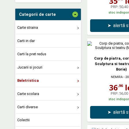
35
l
PRP:
50,40 
stoc indispon
-
Categorii de carte
➤
alertă 
Carte straina
Carti in dar
Carti la pret redus
Corp de piatra, cor
Sculptura si teat
Jucarii si jocuri
Borie)
NEMIRA
- 20
Beletristica
36
l
,96
PRP:
56,00 
Carte scolara
stoc indispon
Carti diverse
➤
alertă 
Colectii