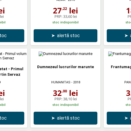
ei
27
lei
1
,22
lei
PRP:
33,60 lei
P
ibil
stoc indisponibil
sto
stoc
➤
alertă stoc
➤
Dumnezeul lucrurilor marunte
Frantumagl
etat - Primul
rtin Servaz
9
HUMANITAS
- 2018
PAN
ei
32
lei
3
,00
lei
PRP:
38,10 lei
P
ibil
stoc indisponibil
sto
stoc
➤
alertă stoc
➤