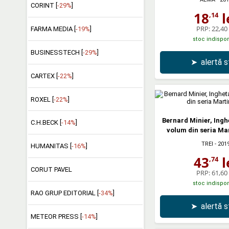
CORINT [
-29%
]
18
l
,14
PRP:
22,40 
FARMA MEDIA [
-19%
]
stoc indispon
BUSINESSTECH [
-29%
]
➤
alertă 
CARTEX [
-22%
]
ROXEL [
-22%
]
Bernard Minier, Ingh
C.H.BECK [
-14%
]
volum din seria Ma
TREI
- 201
HUMANITAS [
-16%
]
43
l
,74
CORUT PAVEL
PRP:
61,60 
stoc indispon
RAO GRUP EDITORIAL [
-34%
]
➤
alertă 
METEOR PRESS [
-14%
]