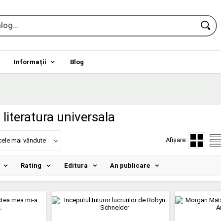
Informații
Blog
literatura universala
Afișare:
cele mai vândute
Rating
Editura
An publicare