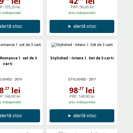
9
lei
42
lei
P:
105,20 lei
PRP:
56,00 lei
c indisponibil
stoc indisponibil
alertă stoc
➤
alertă stoc
 Romance 1. set de 3
Stylished - Intens 1. Set de 3 carti
carti
LISHED
- 2019
STYLISHED
- 2017
8
lei
98
lei
,27
,27
P:
148,90 lei
PRP:
148,90 lei
c indisponibil
stoc indisponibil
alertă stoc
➤
alertă stoc