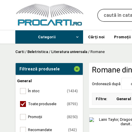
Categorii
Cărți noi
Promoții
Carti
/
Beletristica
/
Literatura universala
/
Romane
-
Romane din 
Filtrează produsele
General
Ordonează după
În stoc
(1434)
Filtre:
General
Toate produsele
(8793)
Promoții
(8250)
Recomandate
(542)