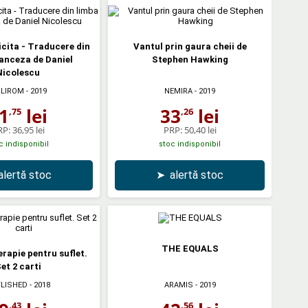
cita - Traducere din
Vantul prin gaura cheii de
anceza de Daniel
Stephen Hawking
Nicolescu
LIROM
- 2019
NEMIRA
- 2019
1
lei
33
lei
,75
,26
RP:
36,95 lei
PRP:
50,40 lei
c indisponibil
stoc indisponibil
alertă stoc
➤
alertă stoc
THE EQUALS
erapie pentru suflet.
et 2 carti
LISHED
- 2018
ARAMIS
- 2019
,43
,56