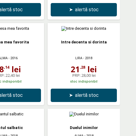
alertă stoc
➤
alertă stoc
a mea favorita
Intre decenta si dorinta
ALMA
- 2016
LIRA
- 2018
8
lei
21
lei
,14
,28
RP:
22,40 lei
PRP:
28,00 lei
c indisponibil
stoc indisponibil
alertă stoc
➤
alertă stoc
tul salbatic
Duelul inimilor
ALMA
- 2018
ALMA
- 2018