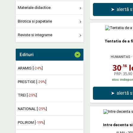
Materiale didactice
➤
alertă 
Birotica si papetarie
Reviste si integrame
Tentatia de a fi
-
Edituri
HUMANITAS
-
30
l
,16
ARAMIS [
-24%
]
PRP:
35,90 
stoc indispon
PRESTIGE [
-29%
]
➤
alertă 
TREI [
-29%
]
NATIONAL [
-29%
]
POLIROM [
-19%
]
Intre decenta si
ALMA
- 201