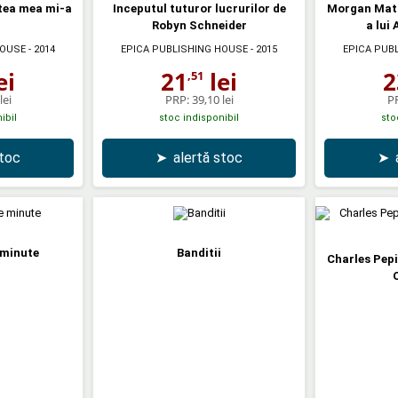
stea mea mi-a
Inceputul tuturor lucrurilor de
Morgan Mats
Robyn Schneider
a lui
HOUSE
- 2014
EPICA PUBLISHING HOUSE
- 2015
EPICA PUB
ei
21
lei
2
,51
lei
PRP:
39,10 lei
P
ibil
stoc indisponibil
sto
stoc
➤
alertă stoc
➤
minute
Banditii
Charles Pepi
O