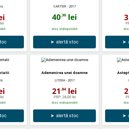
CARTIER
- 2017
19
40
lei
ei
3
,30
lei
P
ibil
stoc indisponibil
sto
stoc
➤
alertă stoc
➤
ntatii
Ademenirea unei doamne
Astept
16
LITERA
- 2017
ei
21
lei
2
,84
lei
PRP:
28,00 lei
P
ibil
stoc indisponibil
sto
stoc
➤
alertă stoc
➤