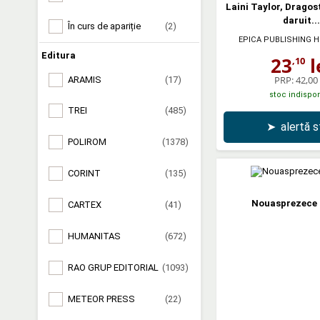
Laini Taylor, Drago
daruit...
În curs de apariție
(2)
EPICA PUBLISHING 
Editura
23
l
,10
PRP:
42,00 
ARAMIS
(17)
stoc indispon
TREI
(485)
➤
alertă 
POLIROM
(1378)
CORINT
(135)
Nouasprezece 
CARTEX
(41)
HUMANITAS
(672)
RAO GRUP EDITORIAL
(1093)
METEOR PRESS
(22)