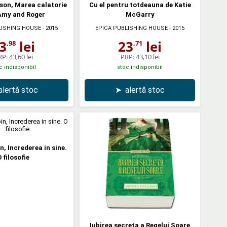
on, Marea calatorie
Cu el pentru totdeauna de Katie
 Amy and Roger
McGarry
LISHING HOUSE
- 2015
EPICA PUBLISHING HOUSE
- 2015
3
lei
23
lei
,98
,71
RP:
43,60 lei
PRP:
43,10 lei
c indisponibil
stoc indisponibil
alertă stoc
➤
alertă stoc
n, Increderea in sine.
 filosofie
Iubirea secreta a Regelui Soare