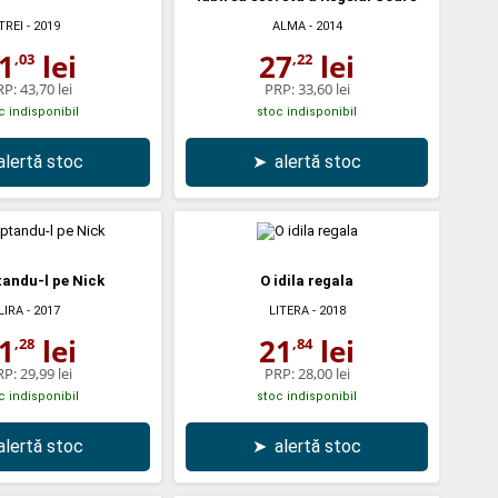
TREI
- 2019
ALMA
- 2014
1
lei
27
lei
,03
,22
RP:
43,70 lei
PRP:
33,60 lei
c indisponibil
stoc indisponibil
alertă stoc
➤
alertă stoc
andu-l pe Nick
O idila regala
LIRA
- 2017
LITERA
- 2018
1
lei
21
lei
,28
,84
RP:
29,99 lei
PRP:
28,00 lei
c indisponibil
stoc indisponibil
alertă stoc
➤
alertă stoc