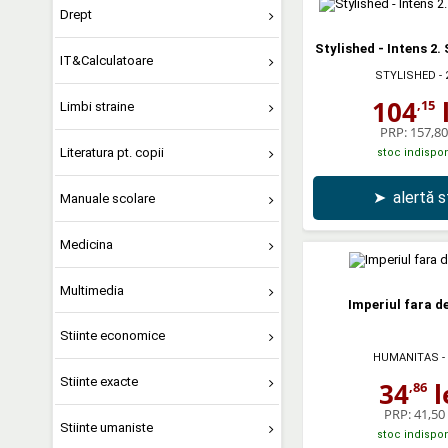
Drept
Stylished - Intens 2. 
IT&Calculatoare
STYLISHED
- 
104
l
,15
Limbi straine
PRP:
157,80 
Literatura pt. copii
stoc indispon
➤
alertă 
Manuale scolare
Medicina
Multimedia
Imperiul fara de
Stiinte economice
HUMANITAS
-
Stiinte exacte
34
l
,86
PRP:
41,50 
Stiinte umaniste
stoc indispon