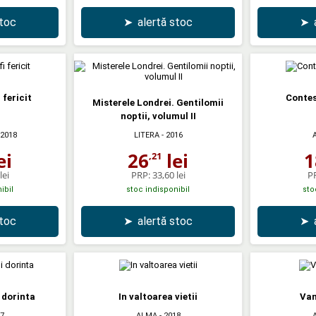
stoc
➤
alertă stoc
➤
 fericit
Contes
Misterele Londrei. Gentilomii
noptii, volumul II
 2018
LITERA
- 2016
ei
26
lei
1
,21
lei
PRP:
33,60 lei
P
ibil
stoc indisponibil
sto
stoc
➤
alertă stoc
➤
 dorinta
In valtoarea vietii
Van
7
ALMA
- 2018