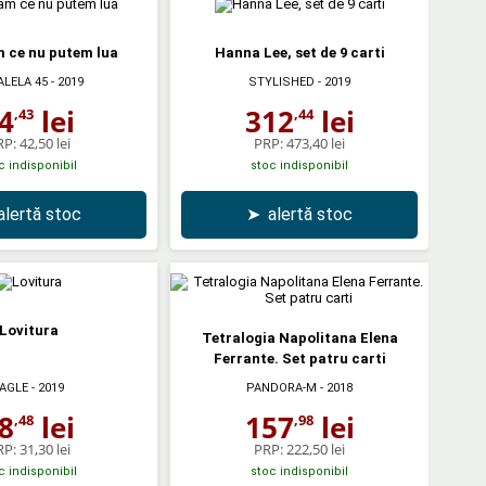
 ce nu putem lua
Hanna Lee, set de 9 carti
ALELA 45
- 2019
STYLISHED
- 2019
4
lei
312
lei
,43
,44
RP:
42,50 lei
PRP:
473,40 lei
c indisponibil
stoc indisponibil
alertă stoc
➤
alertă stoc
Lovitura
Tetralogia Napolitana Elena
Ferrante. Set patru carti
AGLE
- 2019
PANDORA-M
- 2018
8
lei
157
lei
,48
,98
RP:
31,30 lei
PRP:
222,50 lei
c indisponibil
stoc indisponibil