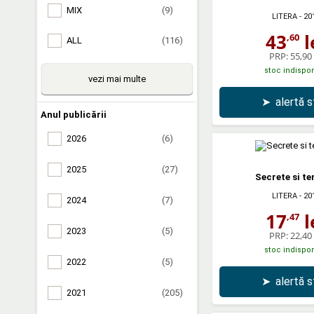
MIX
(9)
LITERA
- 20
43
l
,60
ALL
(116)
PRP:
55,90 
stoc indispon
vezi mai multe
➤
alertă 
Anul publicării
2026
(6)
2025
(27)
Secrete si te
LITERA
- 20
2024
(7)
17
l
,47
2023
(5)
PRP:
22,40 
stoc indispon
2022
(5)
➤
alertă 
2021
(205)