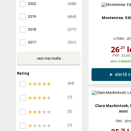
2020
(448)
2019
(664)
Mostenirea. Edi
2018
(577)
LITERA
- 20
2017
(551)
26
l
,21
PRP:
33,60 
vezi mai multe
stoc indispon
Rating
➤
alertă 
(64)
(7)
Clare Mackintosh,
(2)
mint
TREI
- 201
(1)
,78