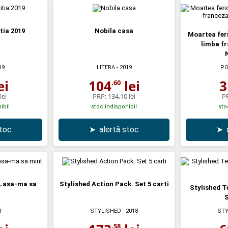
tia 2019
Nobila casa
Moartea feri
limba fr
19
LITERA
- 2019
PO
ei
104
lei
3
,60
lei
PRP:
134,10 lei
P
ibil
stoc indisponibil
sto
stoc
➤
alertă stoc
➤
 Lasa-ma sa
Stylished Action Pack. Set 5 carti
Stylished T
S
8
STYLISHED
- 2018
STY
,58