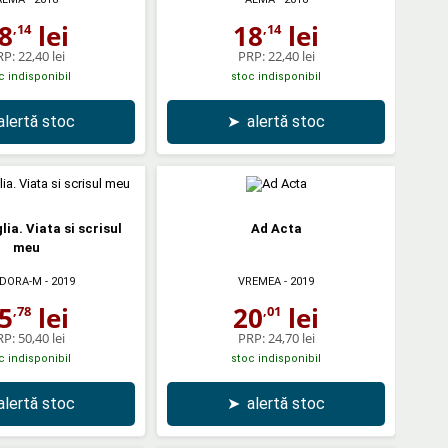
8
lei
18
lei
,14
,14
RP:
22,40 lei
PRP:
22,40 lei
c indisponibil
stoc indisponibil
alertă stoc
➤
alertă stoc
ia. Viata si scrisul
Ad Acta
meu
DORA-M
- 2019
VREMEA
- 2019
5
lei
20
lei
,78
,01
RP:
50,40 lei
PRP:
24,70 lei
c indisponibil
stoc indisponibil
alertă stoc
➤
alertă stoc