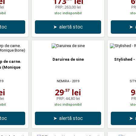
ei
173
lei
6
lei
PRP:
263,00 lei
PR
ibil
stoc indisponibil
sto
stoc
➤
alertă stoc
➤
Daruirea de sine
Stylished -
p de carne.
ru (Monique
19
NEMIRA
- 2019
STY
ei
29
lei
9
,57
lei
PRP:
44,80 lei
PR
ibil
stoc indisponibil
sto
stoc
➤
alertă stoc
➤