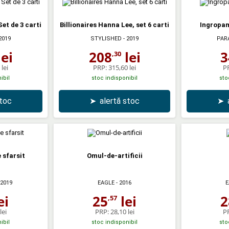
Set de 3 carti
Billionaires Hanna Lee, set 6 carti
Ingropam
2019
STYLISHED
- 2019
PAR
ei
208
lei
3
,30
lei
PRP:
315,60 lei
P
ibil
stoc indisponibil
sto
stoc
➤
alertă stoc
➤
 sfarsit
Omul-de-artificii
 2019
EAGLE
- 2016
E
ei
25
lei
2
,57
lei
PRP:
28,10 lei
P
ibil
stoc indisponibil
sto