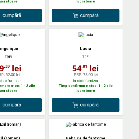
lucratoare
lucratoare
cumpără
cumpără
Angelique
Lucia
TREI
TREI
9
lei
54
lei
,33
,81
RP:
52,00 lei
PRP:
73,00 lei
 stoc furnizor
In stoc furnizor
mare stoc: 1 - 2 zile
Timp confirmare stoc: 1 - 2 zile
lucratoare
lucratoare
cumpără
cumpără
il (roman)
Fabrica de fantome