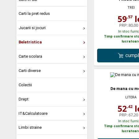
TREI
Carti la pret redus
59
l
,57
PRP:
80,00 
Jucarii si jocuri
In stoc furni
Timp confirmare stoc
lucratoar
Beletristica
cumpă
Carte scolara
Carti diverse
Colectii
De mana cu m
LITERA
Drept
52
l
,42
IT&Calculatoare
PRP:
67,20 
In stoc furni
Timp confirmare stoc
Limbi straine
lucratoar