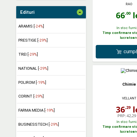
RAO
-
Edituri
66
l
,00
ARAMIS [
-24%
]
In stoc furni
Timp confirmare stoc
lucratoar
PRESTIGE [
-29%
]
cumpă
TREI [
-29%
]
NATIONAL [
-29%
]
POLIROM [
-19%
]
Chimie
CORINT [
-29%
]
VELLANT
36
l
,29
FARMA MEDIA [
-19%
]
PRP:
42,29 
In stoc furni
BUSINESSTECH [
-29%
]
Timp confirmare stoc
lucratoar