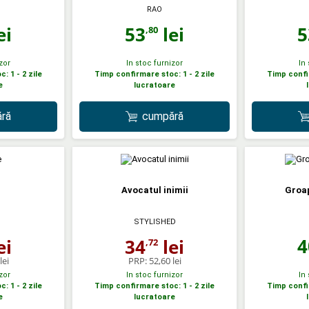
RAO
ei
53
lei
5
,80
zor
In stoc furnizor
In
: 1 - 2 zile
Timp confirmare stoc: 1 - 2 zile
Timp confir
e
lucratoare
ră
cumpără
Avocatul inimii
Groa
STYLISHED
4
ei
34
lei
,72
lei
PRP:
52,60 lei
zor
In stoc furnizor
In
: 1 - 2 zile
Timp confirmare stoc: 1 - 2 zile
Timp confir
e
lucratoare