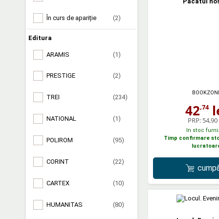
Pacatul no
În curs de apariție
(2)
Editura
ARAMIS
(1)
PRESTIGE
(2)
BOOKZON
TREI
(234)
42
l
,74
NATIONAL
(1)
PRP:
54,90 
In stoc furni
Timp confirmare stoc
POLIROM
(95)
lucratoar
CORINT
(22)
cumpă
CARTEX
(10)
HUMANITAS
(80)