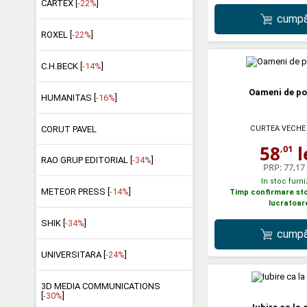
CARTEX [
-22%
]
cumpă
ROXEL [
-22%
]
C.H.BECK [
-14%
]
Oameni de p
HUMANITAS [
-16%
]
CORUT PAVEL
CURTEA VECHE
58
l
,01
RAO GRUP EDITORIAL [
-34%
]
PRP:
77,17 
In stoc furni
METEOR PRESS [
-14%
]
Timp confirmare stoc
lucratoar
SHIK [
-34%
]
cumpă
UNIVERSITARA [
-24%
]
3D MEDIA COMMUNICATIONS
[
-30%
]