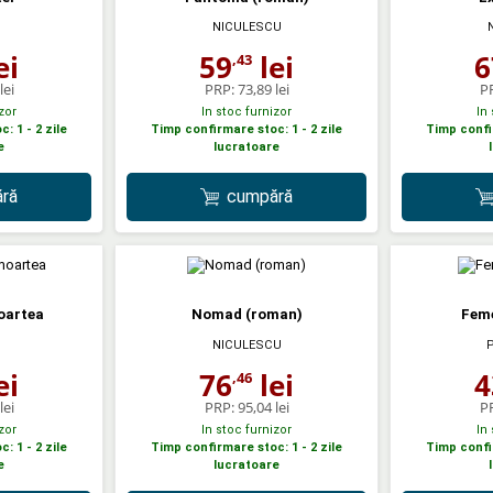
NICULESCU
ei
59
lei
6
,43
lei
PRP:
73,89 lei
P
zor
In stoc furnizor
In
: 1 - 2 zile
Timp confirmare stoc: 1 - 2 zile
Timp confir
e
lucratoare
ră
cumpără
oartea
Nomad (roman)
Feme
NICULESCU
ei
76
lei
4
,46
lei
PRP:
95,04 lei
P
zor
In stoc furnizor
In
: 1 - 2 zile
Timp confirmare stoc: 1 - 2 zile
Timp confir
e
lucratoare