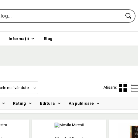
Informații
Blog
Afișare:
cele mai vândute
Rating
Editura
An publicare