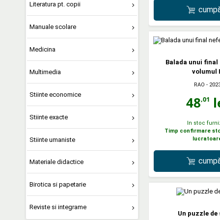
Literatura pt. copii
cumpă
Manuale scolare
Medicina
Balada unui final 
volumul I
Multimedia
RAO
- 202
Stiinte economice
48
l
,01
Stiinte exacte
In stoc furni
Timp confirmare stoc
lucratoar
Stiinte umaniste
cumpă
Materiale didactice
Birotica si papetarie
Reviste si integrame
Un puzzle de 