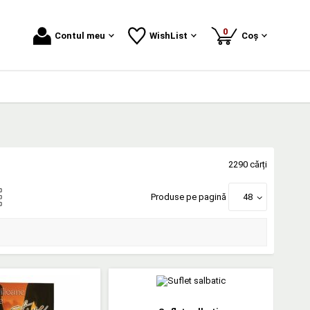
produse
0
Contul meu
WishList
Coș
2290 cărți
Produse pe pagină
48