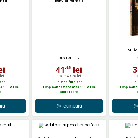
stru
Movila Miresii
Milio
E
BESTSELLER
ei
41
lei
3
,95
lei
PRP:
43,70 lei
P
zor
In stoc furnizor
In
: 1 - 2 zile
Timp confirmare stoc: 1 - 2 zile
Timp confir
e
lucratoare
ră
cumpără