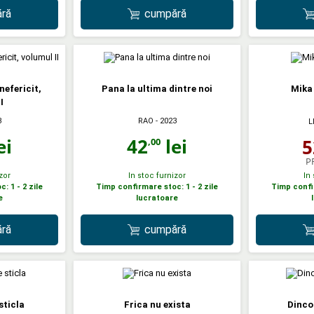
ră
cumpără
nefericit,
Pana la ultima dintre noi
Mika 
I
3
RAO
- 2023
L
ei
42
lei
5
,00
P
zor
In stoc furnizor
In
: 1 - 2 zile
Timp confirmare stoc: 1 - 2 zile
Timp confir
e
lucratoare
ră
cumpără
sticla
Frica nu exista
Dinco