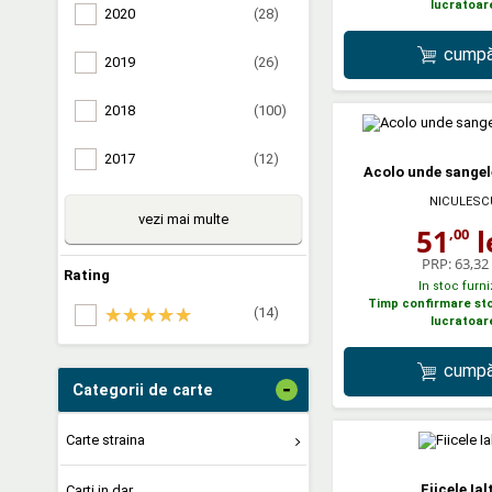
lucratoar
2020
(28)
cumpă
2019
(26)
2018
(100)
2017
(12)
Acolo unde sangel
NICULESC
vezi mai multe
51
l
,00
PRP:
63,32 
Rating
In stoc furni
Timp confirmare stoc
(14)
lucratoar
cumpă
-
Categorii de carte
Carte straina
Fiicele Ial
Carti in dar