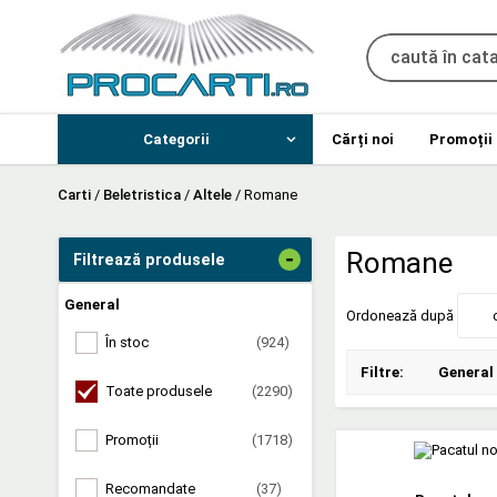
Categorii
Cărți noi
Promoții
Carti
/
Beletristica
/
Altele
/
Romane
-
Romane
Filtrează produsele
General
Ordonează după
În stoc
(924)
Filtre:
General
Toate produsele
(2290)
Promoții
(1718)
Recomandate
(37)