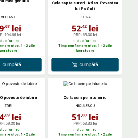
na mea geniala
Cele sapte surori. Atlas. Povestea
lui Pa Salt
VELLANT
LITERA
9
lei
52
lei
,67
,42
P:
104,66 lei
PRP:
65,00 lei
 stoc furnizor
In stoc furnizor
mare stoc: 1 - 2 zile
Timp confirmare stoc: 1 - 2 zile
lucratoare
lucratoare
cumpără
cumpără
O poveste de iubire
Ce facem pe intuneric
TREI
NICULESCU
4
lei
51
lei
,09
,00
RP:
59,00 lei
PRP:
63,33 lei
 stoc furnizor
In stoc furnizor
mare stoc: 1 - 2 zile
Timp confirmare stoc: 1 - 2 zile