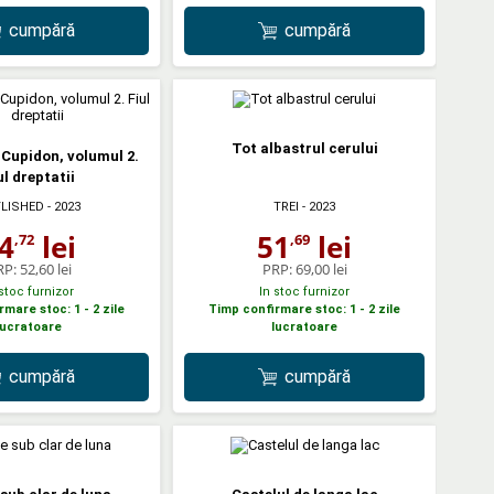
cumpără
cumpără
Tot albastrul cerului
i Cupidon, volumul 2.
ul dreptatii
LISHED
- 2023
TREI
- 2023
4
lei
51
lei
,72
,69
RP:
52,60 lei
PRP:
69,00 lei
 stoc furnizor
In stoc furnizor
mare stoc: 1 - 2 zile
Timp confirmare stoc: 1 - 2 zile
lucratoare
lucratoare
cumpără
cumpără