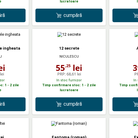
e
lucratoare
ră
cumpără
e ingheata
12 secrete
U
NICULESCU
ei
55
lei
3
,25
lei
PRP:
68,61 lei
P
zor
In stoc furnizor
In
: 1 - 2 zile
Timp confirmare stoc: 1 - 2 zile
Timp confir
e
lucratoare
ră
cumpără
tei
Fantoma (roman)
Ex