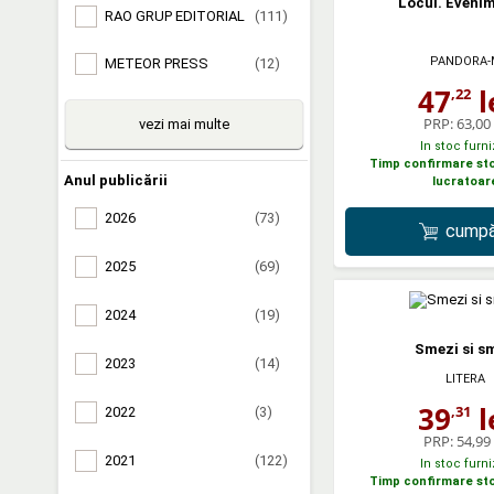
Locul. Eveni
RAO GRUP EDITORIAL
(111)
PANDORA-
METEOR PRESS
(12)
47
l
,22
PRP:
63,00 
vezi mai multe
In stoc furni
Timp confirmare stoc
Anul publicării
lucratoar
2026
(73)
cumpă
2025
(69)
2024
(19)
Smezi si s
2023
(14)
LITERA
39
l
,31
2022
(3)
PRP:
54,99 
2021
(122)
In stoc furni
Timp confirmare stoc