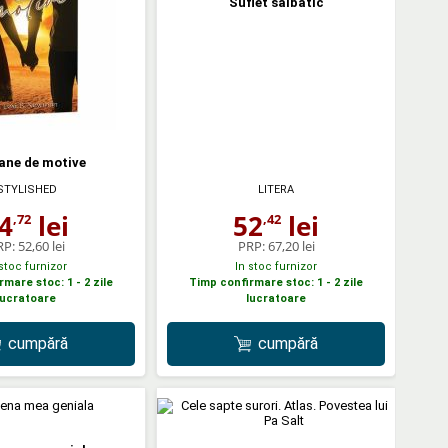
Suflet salbatic
ane de motive
STYLISHED
LITERA
4
lei
52
lei
,72
,42
RP:
52,60 lei
PRP:
67,20 lei
 stoc furnizor
In stoc furnizor
mare stoc: 1 - 2 zile
Timp confirmare stoc: 1 - 2 zile
lucratoare
lucratoare
cumpără
cumpără