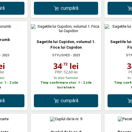
ră
cumpără
orumb
Sagetile lui Cupidon, volumul 1.
Sagetile lu
Fiica lui Cupidon
Fi
- 2023
STYLISHED
- 2023
STY
ei
34
lei
3
,72
lei
PRP:
52,60 lei
P
zor
In stoc furnizor
In
: 1 - 2 zile
Timp confirmare stoc: 1 - 2 zile
Timp confir
e
lucratoare
ră
cumpără