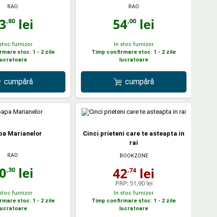
RAO
RAO
3
lei
54
lei
,80
,00
 stoc furnizor
In stoc furnizor
mare stoc: 1 - 2 zile
Timp confirmare stoc: 1 - 2 zile
lucratoare
lucratoare
cumpără
cumpără
pa Marianelor
Cinci prieteni care te asteapta in
rai
RAO
BOOKZONE
0
lei
42
lei
,30
,74
PRP:
51,90 lei
 stoc furnizor
In stoc furnizor
mare stoc: 1 - 2 zile
Timp confirmare stoc: 1 - 2 zile
lucratoare
lucratoare