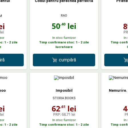
mentul
Codul pentru perechea perfecta
Priete
RAO
M
50
lei
ei
8
,40
lei
PR
zor
In stoc furnizor
In
: 1 - 2 zile
Timp confirmare stoc: 1 - 2 zile
Timp confir
e
lucratoare
ră
cumpără
moo
Imposibil
Nemurire. 
STORIA BOOKS
ei
62
lei
4
,61
lei
PRP:
68,71 lei
P
zor
In stoc furnizor
In
: 1 - 2 zile
Timp confirmare stoc: 1 - 2 zile
Timp confir