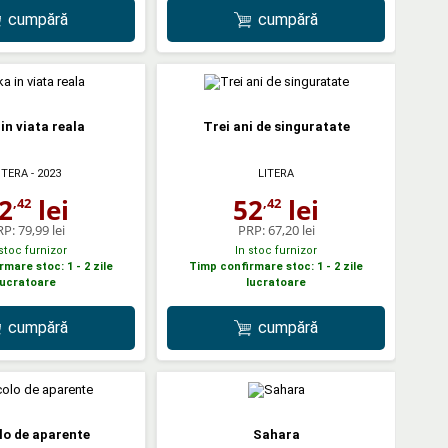
cumpără
cumpără
in viata reala
Trei ani de singuratate
ITERA
- 2023
LITERA
2
lei
52
lei
,42
,42
RP:
79,99 lei
PRP:
67,20 lei
 stoc furnizor
In stoc furnizor
mare stoc: 1 - 2 zile
Timp confirmare stoc: 1 - 2 zile
lucratoare
lucratoare
cumpără
cumpără
lo de aparente
Sahara