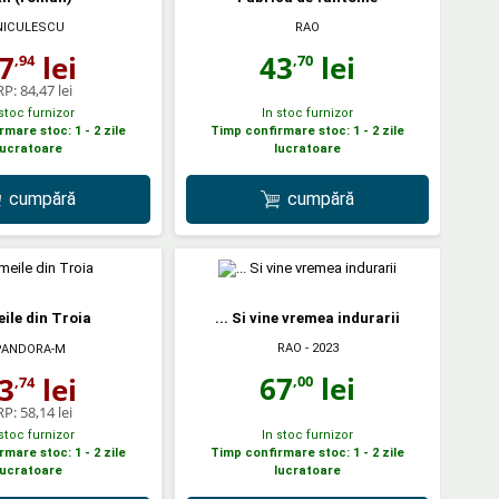
RAO
NICULESCU
43
lei
7
lei
,70
,94
RP:
84,47 lei
 stoc furnizor
In stoc furnizor
mare stoc: 1 - 2 zile
Timp confirmare stoc: 1 - 2 zile
lucratoare
lucratoare
cumpără
cumpără
ile din Troia
... Si vine vremea indurarii
RAO
- 2023
PANDORA-M
67
lei
3
lei
,00
,74
RP:
58,14 lei
 stoc furnizor
In stoc furnizor
mare stoc: 1 - 2 zile
Timp confirmare stoc: 1 - 2 zile
lucratoare
lucratoare