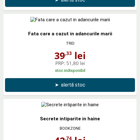
Fata care a cazut in adancurile marii
TREI
39
lei
,33
PRP:
51,80 lei
stoc indisponibil
➤
alertă stoc
Secrete intiparite in haine
BOOKZONE
,74