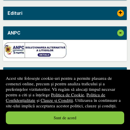
+
Edituri
-
ANPC
-
SAL
Acest site folosește cookie-uri pentru a permite plasarea de
comenzi online, precum și pentru analiza traficului și a
preferințelor vizitatorilor. Vă rugăm să alocați timpul necesar
pentru a citi și a înțelege
Politica de Cookie
,
Politica de
Confidențialitate
și
Clauze și Condiții
. Utilizarea în continuare a
site-ului implică acceptarea acestor politici, clauze și condiții.
Sunt de acord
Newsletter