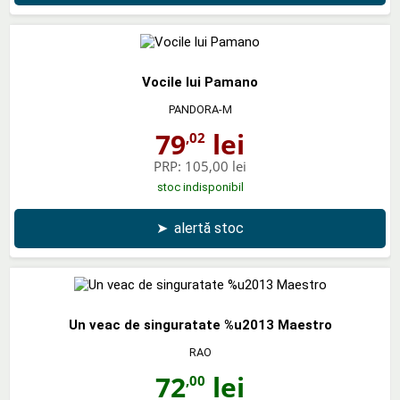
Vocile lui Pamano
PANDORA-M
79
lei
,02
PRP:
105,00 lei
stoc indisponibil
➤
alertă stoc
Un veac de singuratate %u2013 Maestro
RAO
72
lei
,00