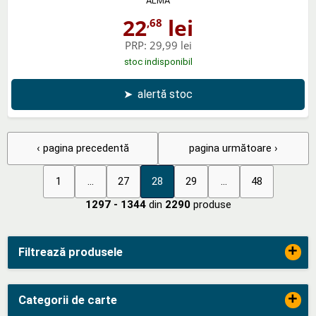
ALMA
22
lei
,68
PRP:
29,99 lei
stoc indisponibil
➤
alertă stoc
‹ pagina precedentă
pagina următoare ›
1
...
27
28
29
...
48
1297 - 1344
din
2290
produse
+
Filtrează produsele
+
Categorii de carte