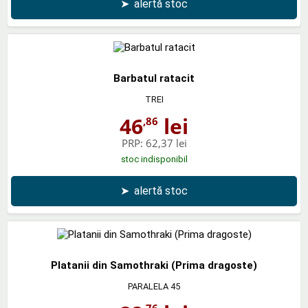
➤
alertă stoc
Barbatul ratacit
TREI
46
lei
,86
PRP:
62,37 lei
stoc indisponibil
➤
alertă stoc
Platanii din Samothraki (Prima dragoste)
PARALELA 45
,76