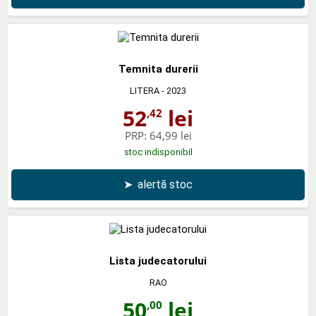
Temnita durerii
LITERA
- 2023
52
lei
,42
PRP:
64,99 lei
stoc indisponibil
➤
alertă stoc
Lista judecatorului
RAO
50
lei
,00