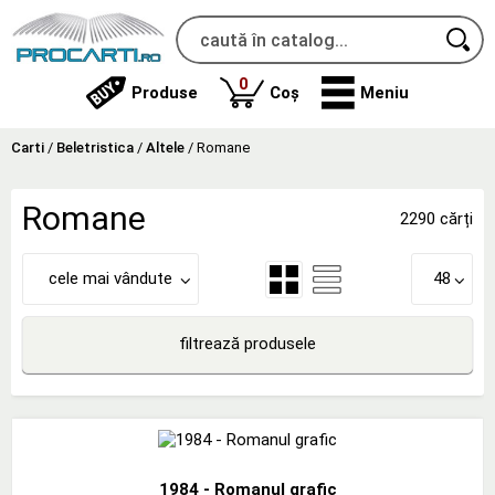
produse
0
Produse
Coș
Meniu
Carti
/
Beletristica
/
Altele
/
Romane
Romane
2290 cărți
cele mai vândute
48
filtrează produsele
1984 - Romanul grafic