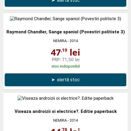
➤
alertă stoc
Raymond Chandler, Sange spaniol (Povestiri politiste 3)
NEMIRA
- 2014
47
lei
,19
PRP:
71,50 lei
stoc indisponibil
➤
alertă stoc
Viseaza androizii oi electrice?. Editie paperback
NEMIRA
- 2014
,78