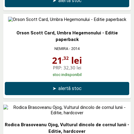
➤
alertă stoc
Orson Scott Card, Umbra Hegemonului - Editie
paperback
NEMIRA
- 2014
21
lei
,32
PRP:
32,30 lei
stoc indisponibil
➤
alertă stoc
Rodica Brasoveanu Ojog, Vulturul dincolo de cornul lunii -
Editie, hardcover