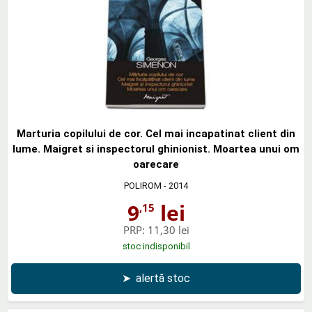
Marturia copilului de cor. Cel mai incapatinat client din
lume. Maigret si inspectorul ghinionist. Moartea unui om
oarecare
POLIROM
- 2014
9
lei
,15
PRP:
11,30 lei
stoc indisponibil
➤
alertă stoc