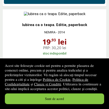
Iubirea ca o teapa. Editie, paperback
NEMIRA
- 2014
19
lei
,93
PRP:
30,20 lei
stoc indisponibil
➤
alertă stoc
Acest site folosește cookie-uri pentru a permite plasarea de
comenzi online, precum și pentru analiza traficului și a
preferințelor vizitatorilor. Vă rugăm să alocați timpul necesar
pentru a citi și a înțelege
Politica de Cookie
,
Politica de
‹ pagina precedentă
pagina următoare ›
Confidențialitate
și
Clauze și Condiții
. Utilizarea în continuare a
site-ului implică acceptarea acestor politici, clauze și condiții.
1
...
14
15
16
...
23
Sunt de acord
673 - 720
din
1102
produse