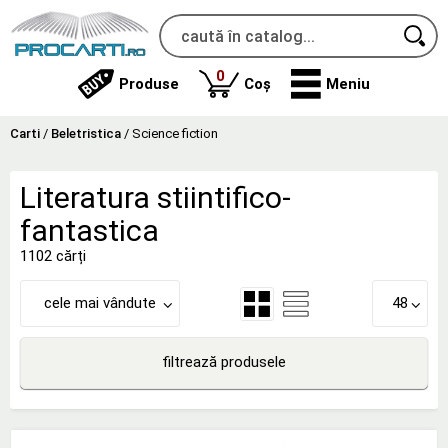
produse
0
Produse
Coș
Meniu
Carti
/
Beletristica
/
Science fiction
Literatura stiintifico-
fantastica
1102 cărți
cele mai vândute
48
filtrează produsele