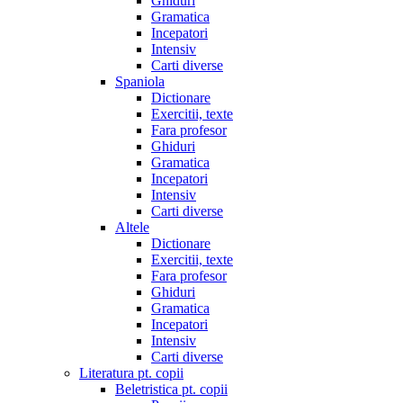
Ghiduri
Gramatica
Incepatori
Intensiv
Carti diverse
Spaniola
Dictionare
Exercitii, texte
Fara profesor
Ghiduri
Gramatica
Incepatori
Intensiv
Carti diverse
Altele
Dictionare
Exercitii, texte
Fara profesor
Ghiduri
Gramatica
Incepatori
Intensiv
Carti diverse
Literatura pt. copii
Beletristica pt. copii