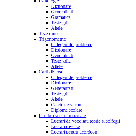
Psihologie
Dictionare
Generalitati
Gramatica
Teste grila
Altele
Teze unice
Trigonometrie
Culegeri de probleme
Dictionare
Generalitati
Teste grila
Altele
Carti diverse
Culegeri de probleme
Dictionare
Generalitati
Teste grila
Altele
Caiete de vacanta
Diplome scolare
Partituri si carti muzicale
Lucrari de voce sau teorie si solfegii
Lucrari diverse
Lucrari pentru acordeon