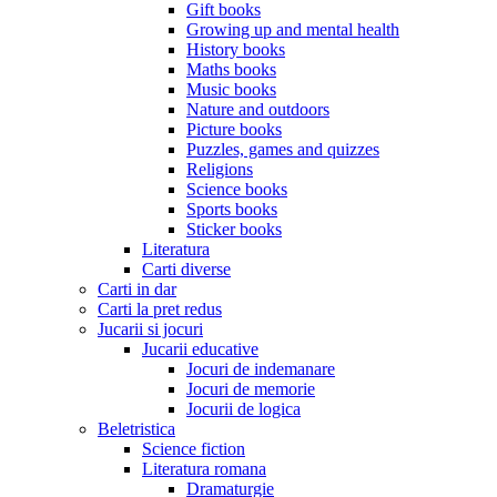
Gift books
Growing up and mental health
History books
Maths books
Music books
Nature and outdoors
Picture books
Puzzles, games and quizzes
Religions
Science books
Sports books
Sticker books
Literatura
Carti diverse
Carti in dar
Carti la pret redus
Jucarii si jocuri
Jucarii educative
Jocuri de indemanare
Jocuri de memorie
Jocurii de logica
Beletristica
Science fiction
Literatura romana
Dramaturgie