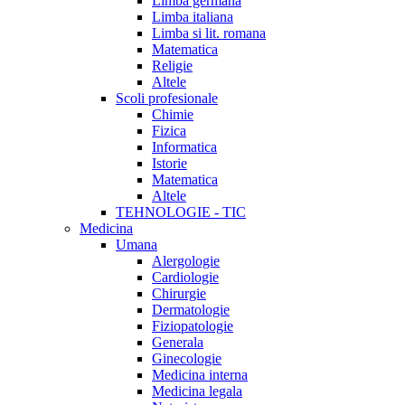
Limba germana
Limba italiana
Limba si lit. romana
Matematica
Religie
Altele
Scoli profesionale
Chimie
Fizica
Informatica
Istorie
Matematica
Altele
TEHNOLOGIE - TIC
Medicina
Umana
Alergologie
Cardiologie
Chirurgie
Dermatologie
Fiziopatologie
Generala
Ginecologie
Medicina interna
Medicina legala