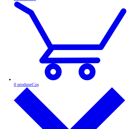
0
produse
Coș