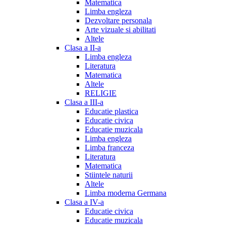
Matematica
Limba engleza
Dezvoltare personala
Arte vizuale si abilitati
Altele
Clasa a II-a
Limba engleza
Literatura
Matematica
Altele
RELIGIE
Clasa a III-a
Educatie plastica
Educatie civica
Educatie muzicala
Limba engleza
Limba franceza
Literatura
Matematica
Stiintele naturii
Altele
Limba moderna Germana
Clasa a IV-a
Educatie civica
Educatie muzicala