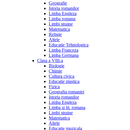
Geografie
Istoria romanilor
Limba Engleza
Limba romana
Limbi straine
Matematica
Religie
Altele
Educatie Tehnologica
Limba Franceza
Limba Germana
Clasa a VIII-a
Biologie
Chimie
Cultura civica
Educatie plastica
Fizica
Geografia romaniei
Istoria romanilor
Limba Engleza
Limba si lit. romana
Limbi straine
Matematica
Altele
Educatie muzicala