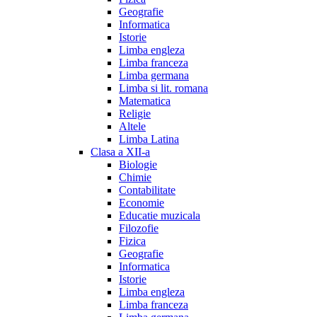
Geografie
Informatica
Istorie
Limba engleza
Limba franceza
Limba germana
Limba si lit. romana
Matematica
Religie
Altele
Limba Latina
Clasa a XII-a
Biologie
Chimie
Contabilitate
Economie
Educatie muzicala
Filozofie
Fizica
Geografie
Informatica
Istorie
Limba engleza
Limba franceza