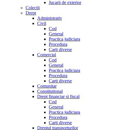
Jucarii de exterior
Colectii
Drept
Administrativ
Civil
Cod
General
Practica judiciara
Procedura
Carti diverse
Comercial
Cod
General
Practica judiciara
Procedura
Carti diverse
Comunitar
Constitutional
Drept financiar si fiscal
Cod
General
Practica judiciara
Procedura
Carti diverse
Dreptul transporturilor