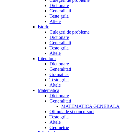
Culegeri de probleme
Dictionare
Generalitati
Teste grila
Altele
Istorie
Culegeri de probleme
Dictionare
Generalitati
Teste grila
Altele
Literatura
Dictionare
Generalitati
Gramatica
Teste grila
Altele
Matematica
Dictionare
Generalitati
MATEMATICA GENERALA
Olimpiade si concursuri
Teste grila
Altele
Geometrie