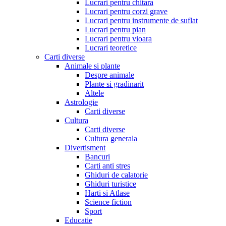
Lucrari pentru chitara
Lucrari pentru corzi grave
Lucrari pentru instrumente de suflat
Lucrari pentru pian
Lucrari pentru vioara
Lucrari teoretice
Carti diverse
Animale si plante
Despre animale
Plante si gradinarit
Altele
Astrologie
Carti diverse
Cultura
Carti diverse
Cultura generala
Divertisment
Bancuri
Carti anti stres
Ghiduri de calatorie
Ghiduri turistice
Harti si Atlase
Science fiction
Sport
Educatie