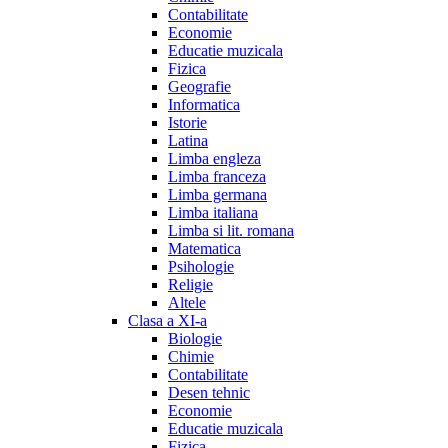
Contabilitate
Economie
Educatie muzicala
Fizica
Geografie
Informatica
Istorie
Latina
Limba engleza
Limba franceza
Limba germana
Limba italiana
Limba si lit. romana
Matematica
Psihologie
Religie
Altele
Clasa a XI-a
Biologie
Chimie
Contabilitate
Desen tehnic
Economie
Educatie muzicala
Fizica