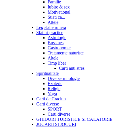
Familie
Iubire & sex
Motivational
Stiati ca...
Altele
Legislatie rutiera
Sfaturi practice
Astrologie
Bussines
Gastronomie
Tratamente naturiste
Altele
Timp liber
Carti anti stres
Spiritualitate
Diverse-mitologie
Ezoteric
Religie
Yoga
Carti de Craciun
Carti diverse
SPORT
Carti diverse
GHIDURI TURISTICE SI CALATORIE
JUCARII SI JOCURI