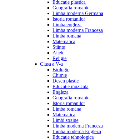
Educatie plastica
Geografia romaniei
Limba moderna Germana
Istoria romanilor
Limba engleza
Limba moderna Franceza
Limba romana
Matematica
Stiinte
Altele
Religie
Clasa a V-a
Biologie
Chimie
Desen plastic
Educatie muzicala
Engleza
Geografia romaniei
Istoria romanilor
Limba romana
Matematica
Limbi straine
Limba moderna Franceza
Limba moderna Engleza
Educatie tehnologica