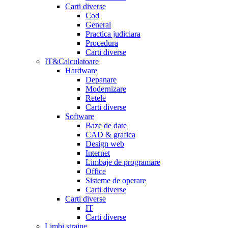
Carti diverse
Cod
General
Practica judiciara
Procedura
Carti diverse
IT&Calculatoare
Hardware
Depanare
Modernizare
Retele
Carti diverse
Software
Baze de date
CAD & grafica
Design web
Internet
Limbaje de programare
Office
Sisteme de operare
Carti diverse
Carti diverse
IT
Carti diverse
Limbi straine