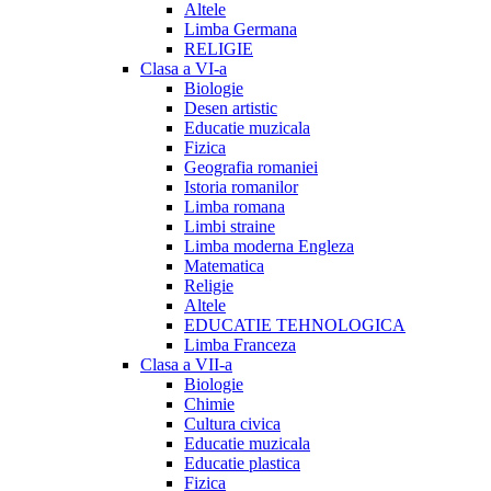
Altele
Limba Germana
RELIGIE
Clasa a VI-a
Biologie
Desen artistic
Educatie muzicala
Fizica
Geografia romaniei
Istoria romanilor
Limba romana
Limbi straine
Limba moderna Engleza
Matematica
Religie
Altele
EDUCATIE TEHNOLOGICA
Limba Franceza
Clasa a VII-a
Biologie
Chimie
Cultura civica
Educatie muzicala
Educatie plastica
Fizica