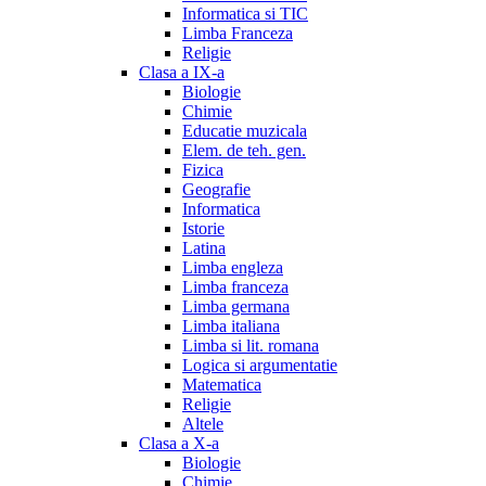
Informatica si TIC
Limba Franceza
Religie
Clasa a IX-a
Biologie
Chimie
Educatie muzicala
Elem. de teh. gen.
Fizica
Geografie
Informatica
Istorie
Latina
Limba engleza
Limba franceza
Limba germana
Limba italiana
Limba si lit. romana
Logica si argumentatie
Matematica
Religie
Altele
Clasa a X-a
Biologie
Chimie