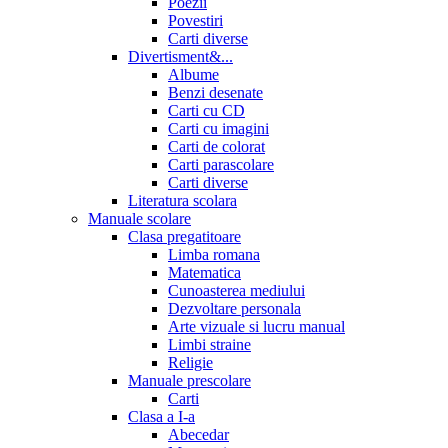
Poezii
Povestiri
Carti diverse
Divertisment&...
Albume
Benzi desenate
Carti cu CD
Carti cu imagini
Carti de colorat
Carti parascolare
Carti diverse
Literatura scolara
Manuale scolare
Clasa pregatitoare
Limba romana
Matematica
Cunoasterea mediului
Dezvoltare personala
Arte vizuale si lucru manual
Limbi straine
Religie
Manuale prescolare
Carti
Clasa a I-a
Abecedar