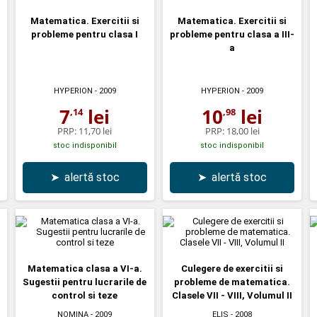
Matematica. Exercitii si
Matematica. Exercitii si
probleme pentru clasa I
probleme pentru clasa a III-
a
HYPERION
- 2009
HYPERION
- 2009
7
lei
10
lei
,14
,98
PRP:
11,70 lei
PRP:
18,00 lei
stoc indisponibil
stoc indisponibil
➤
alertă stoc
➤
alertă stoc
Matematica clasa a VI-a.
Culegere de exercitii si
Sugestii pentru lucrarile de
probleme de matematica.
control si teze
Clasele VII - VIII, Volumul II
NOMINA
- 2009
ELIS
- 2008