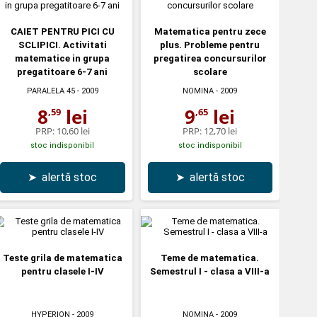
CAIET PENTRU PICI CU
Matematica pentru zece
SCLIPICI. Activitati
plus. Probleme pentru
matematice in grupa
pregatirea concursurilor
pregatitoare 6-7 ani
scolare
PARALELA 45
- 2009
NOMINA
- 2009
8
lei
9
lei
,59
,65
PRP:
10,60 lei
PRP:
12,70 lei
stoc indisponibil
stoc indisponibil
➤
alertă stoc
➤
alertă stoc
Teste grila de matematica
Teme de matematica.
pentru clasele I-IV
Semestrul I - clasa a VIII-a
HYPERION
- 2009
NOMINA
- 2009