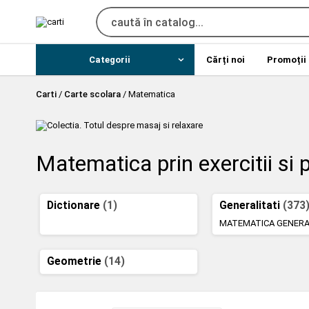
Categorii
Cărți noi
Promoții
Carti
/
Carte scolara
/
Matematica
Matematica prin exercitii si
Dictionare
(1)
Generalitati
(373
MATEMATICA GENER
Geometrie
(14)