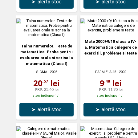
➤
alertă stoc
➤
alertă stoc
Mate 2000+9/10 clasa a IV-
Taina numerelor. Teste de
a. Matematica culegere de
matematica. Probe pentru
exercitii, probleme si teste
evaluarea orala si scrisa la
matematica (Clasa I)
SIGMA
- 2008
PARALELA 45
- 2009
20
lei
9
lei
,57
,48
PRP:
25,40 lei
PRP:
11,70 lei
stoc indisponibil
stoc indisponibil
➤
alertă stoc
➤
alertă stoc