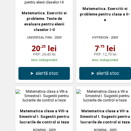
Matematica. Exercitii si
Matematica. Exercitii si
probleme pentru clasa a II-
probleme. Teste de
a
evaluare pentru elevii
claselor I-II
UNIVERSAL PAN
- 2009
HYPERION
- 2009
20
lei
7
lei
,25
,75
PRP:
24,40 lei
PRP:
12,70 lei
stoc indisponibil
stoc indisponibil
➤
alertă stoc
➤
alertă stoc
Matematica clasa a VIII-a
Matematica clasa a VII-a
Smestrul I. Sugestii pentru
Smestrul I. Sugestii pentru
lucrarile de control si teze
lucrarile de control si teze
NOMINA
- 2009
NOMINA
- 2009