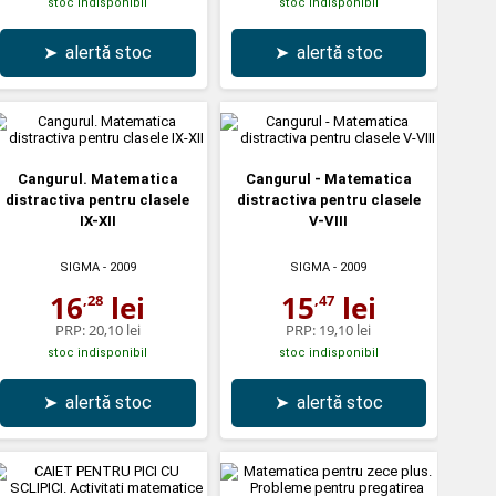
stoc indisponibil
stoc indisponibil
➤
alertă stoc
➤
alertă stoc
Cangurul. Matematica
Cangurul - Matematica
distractiva pentru clasele
distractiva pentru clasele
IX-XII
V-VIII
SIGMA
- 2009
SIGMA
- 2009
16
lei
15
lei
,28
,47
PRP:
20,10 lei
PRP:
19,10 lei
stoc indisponibil
stoc indisponibil
➤
alertă stoc
➤
alertă stoc