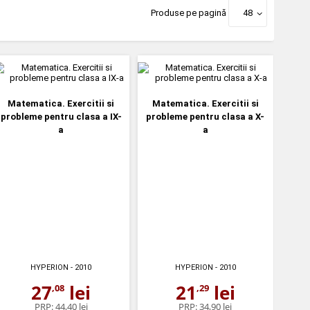
Produse pe pagină
48
Matematica. Exercitii si
Matematica. Exercitii si
probleme pentru clasa a IX-
probleme pentru clasa a X-
a
a
HYPERION
- 2010
HYPERION
- 2010
27
lei
21
lei
,08
,29
PRP:
44,40 lei
PRP:
34,90 lei