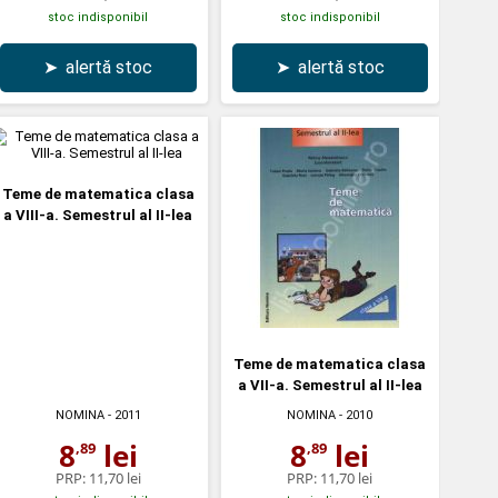
stoc indisponibil
stoc indisponibil
➤
alertă stoc
➤
alertă stoc
Teme de matematica clasa
a VIII-a. Semestrul al II-lea
Teme de matematica clasa
a VII-a. Semestrul al II-lea
NOMINA
- 2011
NOMINA
- 2010
8
lei
8
lei
,89
,89
PRP:
11,70 lei
PRP:
11,70 lei