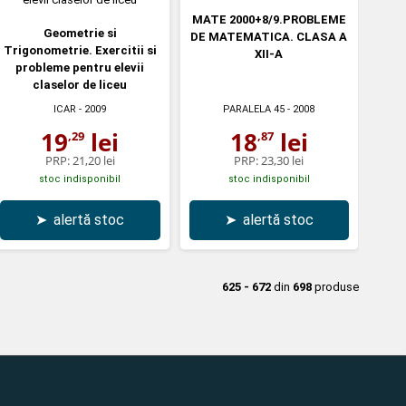
MATE 2000+8/9.PROBLEME
Geometrie si
DE MATEMATICA. CLASA A
Trigonometrie. Exercitii si
XII-A
probleme pentru elevii
claselor de liceu
ICAR
- 2009
PARALELA 45
- 2008
19
lei
18
lei
,29
,87
PRP:
21,20 lei
PRP:
23,30 lei
stoc indisponibil
stoc indisponibil
➤
alertă stoc
➤
alertă stoc
625 - 672
din
698
produse