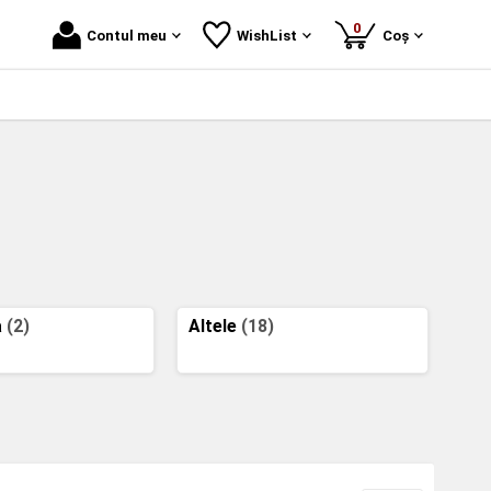
produse
0
Contul meu
WishList
Coș
a
(2)
Altele
(18)