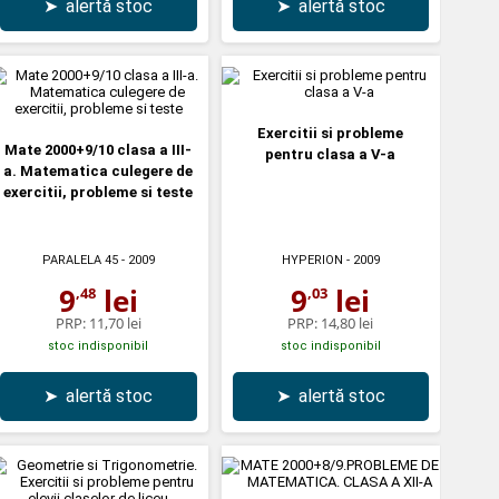
➤
alertă stoc
➤
alertă stoc
Exercitii si probleme
Mate 2000+9/10 clasa a III-
pentru clasa a V-a
a. Matematica culegere de
exercitii, probleme si teste
PARALELA 45
- 2009
HYPERION
- 2009
9
lei
9
lei
,48
,03
PRP:
11,70 lei
PRP:
14,80 lei
stoc indisponibil
stoc indisponibil
➤
alertă stoc
➤
alertă stoc