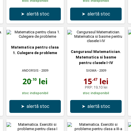
stoc indisponibil
stoc indisponibil
➤
alertă stoc
➤
alertă stoc
Matematica pentru clasa
Cangurasul Matematician.
1. Culegere de probleme
Matematica si basme
pentru clasele I-IV
ANDORSIS
- 2009
SIGMA
- 2009
20
lei
15
lei
,10
,47
PRP:
19,10 lei
stoc indisponibil
stoc indisponibil
➤
alertă stoc
➤
alertă stoc