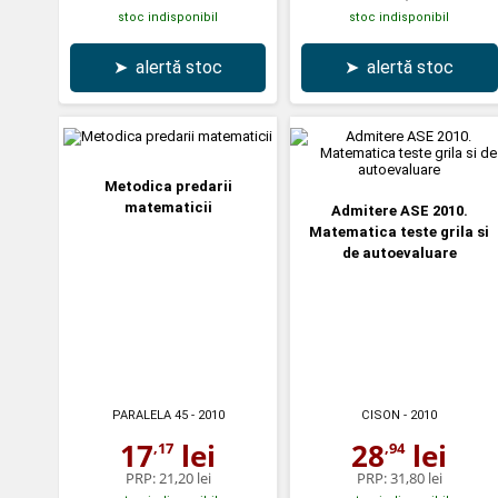
stoc indisponibil
stoc indisponibil
➤
alertă stoc
➤
alertă stoc
Metodica predarii
matematicii
Admitere ASE 2010.
Matematica teste grila si
de autoevaluare
PARALELA 45
- 2010
CISON
- 2010
17
lei
28
lei
,17
,94
PRP:
21,20 lei
PRP:
31,80 lei