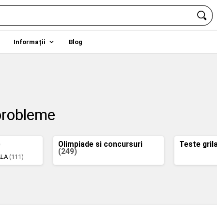
Informații
Blog
 probleme
)
Olimpiade si concursuri
Teste gril
(249)
ALA
(111)