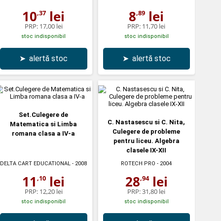
10
lei
8
lei
,37
,89
PRP:
17,00 lei
PRP:
11,70 lei
stoc indisponibil
stoc indisponibil
➤
alertă stoc
➤
alertă stoc
Set.Culegere de
C. Nastasescu si C. Nita,
Matematica si Limba
Culegere de probleme
romana clasa a IV-a
pentru liceu. Algebra
clasele IX-XII
DELTA CART EDUCATIONAL
- 2008
ROTECH PRO
- 2004
11
lei
28
lei
,10
,94
PRP:
12,20 lei
PRP:
31,80 lei
stoc indisponibil
stoc indisponibil