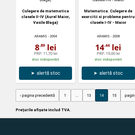
Culegere de matematica
Matematica. Culegere de
clasele II-IV (Aurel Maior,
exercitii si probleme pentru
Vasile Blaga)
clasele I-IV - Maior
ARAMIS
- 2004
ARAMIS
- 2008
8
lei
14
lei
,89
,44
PRP:
11,70 lei
PRP:
19,00 lei
stoc indisponibil
stoc indisponibil
➤
alertă stoc
➤
alertă stoc
‹ pagina precedentă
1
...
13
14
15
pagin
Prețurile afișate includ TVA.