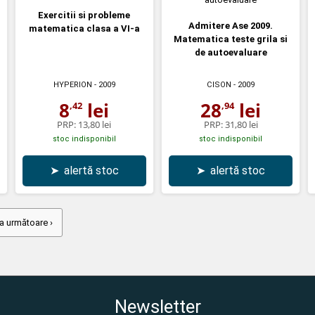
Exercitii si probleme
Admitere Ase 2009.
matematica clasa a VI-a
Matematica teste grila si
de autoevaluare
HYPERION
- 2009
CISON
- 2009
8
lei
28
lei
,42
,94
PRP:
13,80 lei
PRP:
31,80 lei
stoc indisponibil
stoc indisponibil
➤
alertă stoc
➤
alertă stoc
a următoare ›
Newsletter