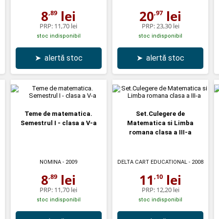
8
lei
20
lei
,89
,97
PRP:
11,70 lei
PRP:
23,30 lei
stoc indisponibil
stoc indisponibil
➤
alertă stoc
➤
alertă stoc
Teme de matematica.
Set.Culegere de
Semestrul I - clasa a V-a
Matematica si Limba
romana clasa a III-a
NOMINA
- 2009
DELTA CART EDUCATIONAL
- 2008
8
lei
11
lei
,89
,10
PRP:
11,70 lei
PRP:
12,20 lei
stoc indisponibil
stoc indisponibil