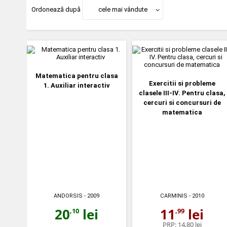
Ordonează după
cele mai vândute
Matematica pentru clasa
Exercitii si probleme
1. Auxiliar interactiv
clasele III-IV. Pentru clasa,
cercuri si concursuri de
matematica
ANDORSIS
- 2009
CARMINIS
- 2010
20
lei
11
lei
,10
,99
PRP:
14,80 lei