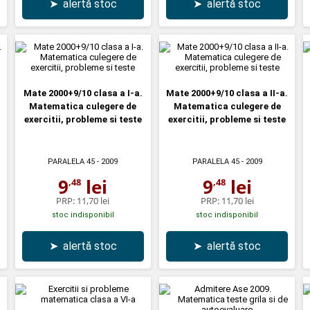
➤
alertă stoc
➤
alertă stoc
Mate 2000+9/10 clasa a I-a.
Mate 2000+9/10 clasa a II-a.
Matematica culegere de
Matematica culegere de
exercitii, probleme si teste
exercitii, probleme si teste
PARALELA 45
- 2009
PARALELA 45
- 2009
9
lei
9
lei
,48
,48
PRP:
11,70 lei
PRP:
11,70 lei
stoc indisponibil
stoc indisponibil
➤
alertă stoc
➤
alertă stoc