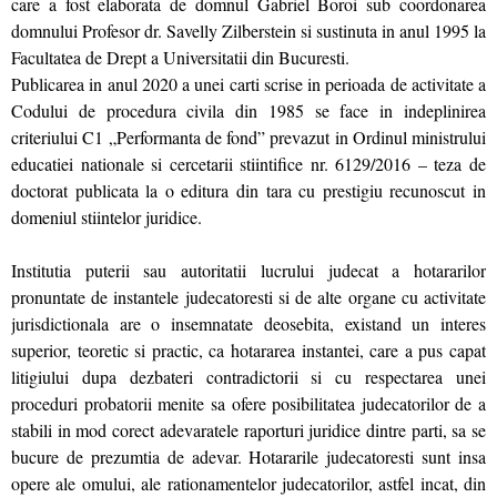
care a fost elaborata de domnul Gabriel Boroi sub coordonarea
domnului Profesor dr. Savelly Zilberstein si sustinuta in anul 1995 la
Facultatea de Drept a Universitatii din Bucuresti.
Publicarea in anul 2020 a unei carti scrise in perioada de activitate a
Codului de procedura civila din 1985 se face in indeplinirea
criteriului C1 „Performanta de fond” prevazut in Ordinul ministrului
educatiei nationale si cercetarii stiintifice nr. 6129/2016 – teza de
doctorat publicata la o editura din tara cu prestigiu recunoscut in
domeniul stiintelor juridice.
Institutia puterii sau autoritatii lucrului judecat a hotararilor
pronuntate de instantele judecatoresti si de alte organe cu activitate
jurisdictionala are o insemnatate deosebita, existand un interes
superior, teoretic si practic, ca hotararea instantei, care a pus capat
litigiului dupa dezbateri contradictorii si cu respectarea unei
proceduri probatorii menite sa ofere posibilitatea judecatorilor de a
stabili in mod corect adevaratele raporturi juridice dintre parti, sa se
bucure de prezumtia de adevar. Hotararile judecatoresti sunt insa
opere ale omului, ale rationamentelor judecatorilor, astfel incat, din