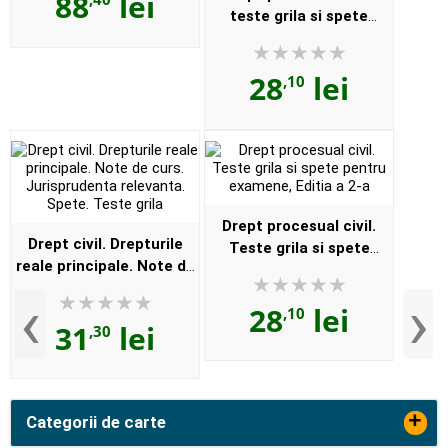
88
lei
teste grila si spete
pentru examene
28
lei
,10
Drept procesual civil.
Drept civil. Drepturile
Teste grila si spete
reale principale. Note de
pentru examene, Editia a
curs. Jurisprudenta
2-a
‹
›
28
lei
relevanta. Spete. Teste
,10
31
lei
,30
grila
+
Categorii de carte