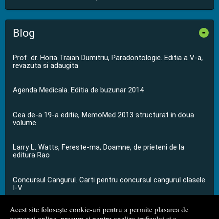
Blog
-
Prof. dr. Horia Traian Dumitriu, Paradontologie. Editia a V-a,
revazuta si adaugita
Agenda Medicala. Editia de buzunar 2014
Cea de-a 19-a editie, MemoMed 2013 structurat in doua
volume
Larry L. Watts, Fereste-ma, Doamne, de prieteni de la
editura Rao
Concursul Cangurul. Carti pentru concursul cangurul clasele
I-V
Acest site folosește cookie-uri pentru a permite plasarea de
...toate știrile
comenzi online, precum și pentru analiza traficului și a