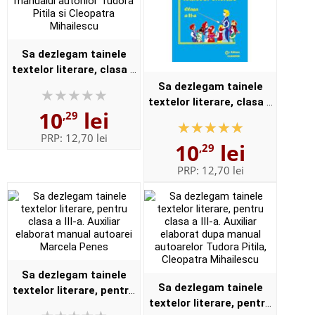
Sa dezlegam tainele
textelor literare, clasa a
II-a. Auxiliar elaborat
Sa dezlegam tainele
dupa manualul autorilor
textelor literare, clasa a
10
lei
,29
Tudora Pitila si
II-a. Auxiliar elaborat
Cleopatr...
dupa manualul autoarei
PRP:
12,70 lei
10
lei
,29
Marcela Penes
PRP:
12,70 lei
Sa dezlegam tainele
Sa dezlegam tainele
textelor literare, pentru
textelor literare, pentru
clasa a III-a. Auxiliar