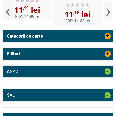
clasa a III-a. Auxiliar
elaborat manual autoarei
‹
›
11
lei
elaborat dupa manual
,99
Marcela Penes
11
lei
,99
autoarelor Tudora Pitila,
PRP:
14,80 lei
Cle...
PRP:
14,80 lei
+
Categorii de carte
+
Edituri
-
ANPC
-
SAL