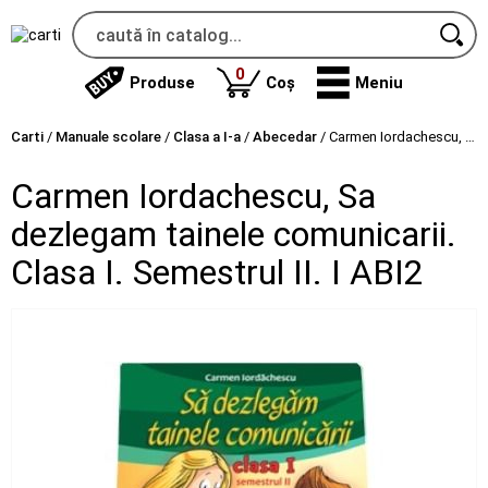
produse
0
Produse
Coș
Meniu
Carti
/
Manuale scolare
/
Clasa a I-a
/
Abecedar
/
Carmen Iordachescu, Sa dezlegam tainele comunicarii. Clasa I. Semestrul II. I ABI2
Carmen Iordachescu, Sa
dezlegam tainele comunicarii.
Clasa I. Semestrul II. I ABI2