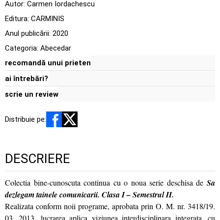
Autor:
Carmen Iordachescu
Editura:
CARMINIS
Anul publicării:
2020
Categoria:
Abecedar
recomandă unui prieten
ai întrebări?
scrie un review
Distribuie pe:
DESCRIERE
Colectia bine-cunoscuta continua cu o noua serie deschisa de
Sa
dezlegam tainele comunicarii. Clasa I – Semestrul II.
Realizata conform noii programe, aprobata prin O. M. nr. 3418/19.
03. 2013, lucrarea aplica viziunea interdisciplinara integrata, cu