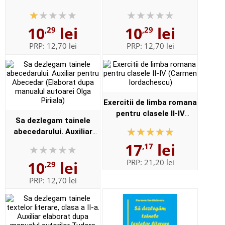
pentru Abecedar
pentru Abecedar
(Elaborat dupa manualul
(Elaborat dupa manualul
10
lei
10
lei
,29
,29
autorilor Cleopatra
autoarei Marcela Penes)
Mihailescu si Tud...
PRP:
12,70 lei
PRP:
12,70 lei
Exercitii de limba romana
pentru clasele II-IV
Sa dezlegam tainele
(Carmen Iordachescu)
abecedarului. Auxiliar
pentru Abecedar
17
lei
,17
(Elaborat dupa manualul
PRP:
21,20 lei
10
lei
,29
autoarei Olga Piriiala)
PRP:
12,70 lei