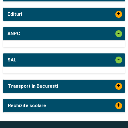
+
Edituri
-
ANPC
-
SAL
+
Transport in Bucuresti
+
Rechizite scolare