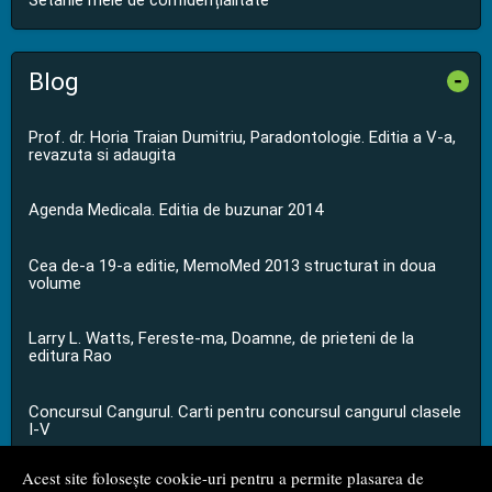
Setările mele de confidențialitate
Blog
-
Prof. dr. Horia Traian Dumitriu, Paradontologie. Editia a V-a,
revazuta si adaugita
Agenda Medicala. Editia de buzunar 2014
Cea de-a 19-a editie, MemoMed 2013 structurat in doua
volume
Larry L. Watts, Fereste-ma, Doamne, de prieteni de la
editura Rao
Concursul Cangurul. Carti pentru concursul cangurul clasele
I-V
Acest site folosește cookie-uri pentru a permite plasarea de
...toate știrile