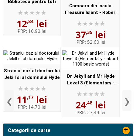
Biblioteca pentru toti
Comoara din insula.
copiii
Treasure Islant - Robert
Louis Stevernson (Editie
12
lei
,84
bilingva)
PRP:
16,90 lei
37
lei
,35
PRP:
52,60 lei
Straniul caz al doctorului
Dr Jekyll and Mr Hyde
Jekill si al domnului Hyde
Level 3 (Elementary -
about 1100 basic words)
‹
›
11
lei
,17
24
lei
,48
PRP:
14,70 lei
PRP:
27,49 lei
+
Categorii de carte