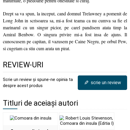
maturitate, o pledoarie pentru onestitate si curaj.
Drept sa va spun, la inceput, cand domnul Trelawney a pomenit de
Long John in scrisoarea sa, mi-a fost teama ca nu cumva sa fie el
marinarul cu un singur picior, pe carel pandisem atata timp la
Amiral Benbow. O singura privire mi-a fost insa de ajuns. Il
cunoscusem pe capitan, il vazusem pe Caine Negru, pe orbul Pew,
si cugetam ca stiu cum arata un pirat.
REVIEW-URI
Scrie un review și spune-ne opinia ta
✎
scrie un review
despre acest produs
Titluri de aceiași autori