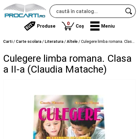
produse
0
Produse
Coș
Meniu
Carti
/
Carte scolara
/
Literatura
/
Altele
/
Culegere limba romana. Clasa a II-a (Claudia Matache)
Culegere limba romana. Clasa
a II-a (Claudia Matache)