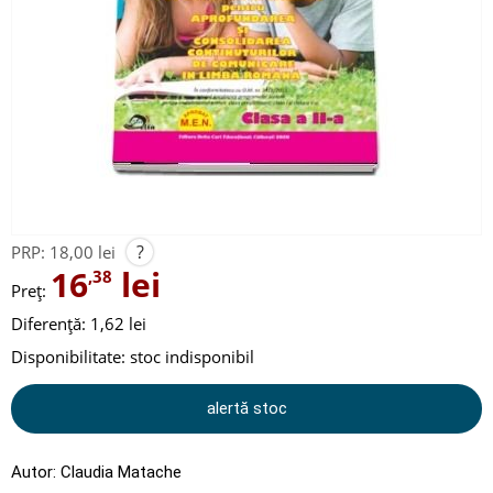
?
PRP:
18,00 lei
16
lei
,38
Preț:
Diferență: 1,62 lei
Disponibilitate:
stoc indisponibil
alertă stoc
Autor:
Claudia Matache