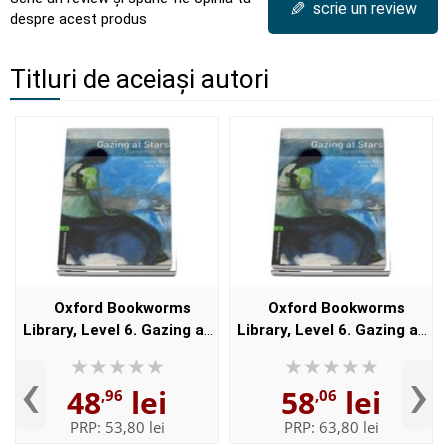
✎
scrie un review
despre acest produs
Titluri de aceiași autori
Oxford Bookworms
Oxford Bookworms
Library, Level 6. Gazing at
Library, Level 6. Gazing at
Stars: Stories from Asia
Stars: Stories from Asia
‹
›
audio CD pack
audio CD pack
48
lei
58
lei
,96
,06
PRP:
53,80 lei
PRP:
63,80 lei