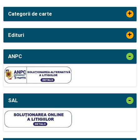
+
Categorii de carte
+
Edituri
-
ANPC
-
SAL