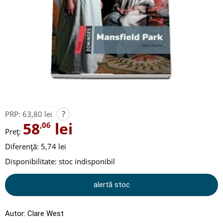
?
PRP:
63,80 lei
58
lei
,06
Preț:
Diferență: 5,74 lei
Disponibilitate:
stoc indisponibil
alertă stoc
Autor:
Clare West