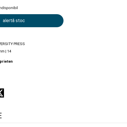
indisponibil
alertă stoc
VERSITY PRESS
mm | 14
prieten
E