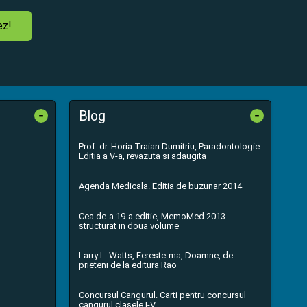
ez!
-
-
Blog
Prof. dr. Horia Traian Dumitriu, Paradontologie.
Editia a V-a, revazuta si adaugita
Agenda Medicala. Editia de buzunar 2014
Cea de-a 19-a editie, MemoMed 2013
structurat in doua volume
Larry L. Watts, Fereste-ma, Doamne, de
prieteni de la editura Rao
Concursul Cangurul. Carti pentru concursul
cangurul clasele I-V