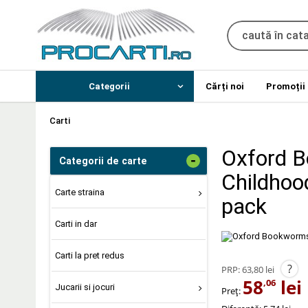
Categorii
Cărți noi
Promoții
Carti
Oxford B
-
Categorii de carte
Childhoo
Carte straina
pack
Carti in dar
Carti la pret redus
?
PRP:
63,80 lei
58
lei
,06
Jucarii si jocuri
Preț: