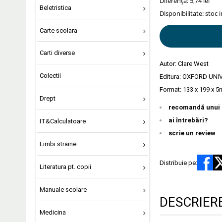
Diferență: 5,74 lei
Beletristica
Disponibilitate:
stoc 
Carte scolara
Carti diverse
Autor:
Clare West
Colectii
Editura:
OXFORD UNI
Format: 133 x 199 x 5
Drept
recomandă unui 
ai întrebări?
IT&Calculatoare
scrie un review
Limbi straine
Distribuie pe:
Literatura pt. copii
Manuale scolare
DESCRIER
Medicina