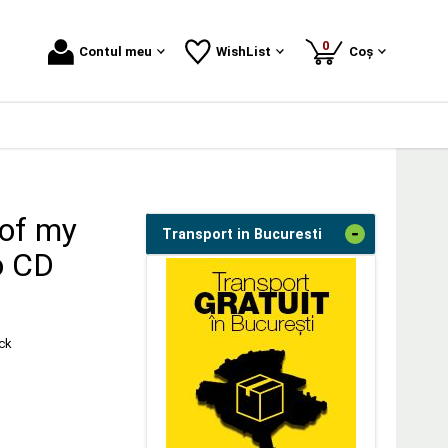
produse
0
Contul meu
WishList
Coș
 of my
-
Transport in Bucuresti
o CD