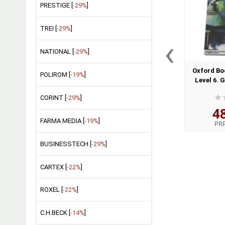
PRESTIGE [
-29%
]
TREI [
-29%
]
‹
NATIONAL [
-29%
]
Oxford Bo
POLIROM [
-19%
]
Level 6. 
Stories fr
CORINT [
-29%
]
4
FARMA MEDIA [
-19%
]
PR
BUSINESSTECH [
-29%
]
CARTEX [
-22%
]
ROXEL [
-22%
]
C.H.BECK [
-14%
]