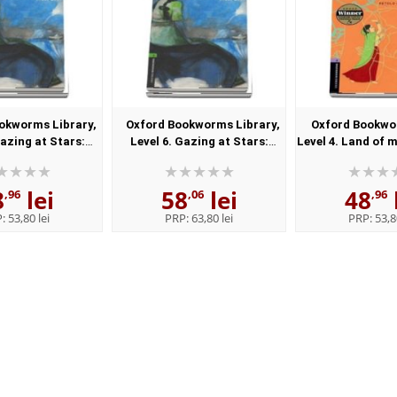
okworms Library,
Oxford Bookworms Library,
Oxford Bookwo
Gazing at Stars:
Level 6. Gazing at Stars:
Level 4. Land of 
om Asia audio CD
Stories from Asia audio CD
Stories from S
pack
pack
Book
8
lei
58
lei
48
,96
,06
,96
P:
53,80 lei
PRP:
63,80 lei
PRP:
53,8