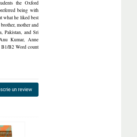
tudents the Oxford
eferred being with
t what he liked best
 brother, mother and
a, Pakistan, and Sri
, Anu Kumar, Anne
R B1/B2 Word count
scrie un review