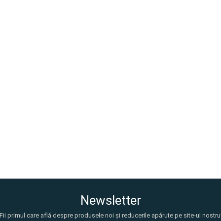
Newsletter
Fii primul care află despre produsele noi și reducerile apărute pe site-ul nostru