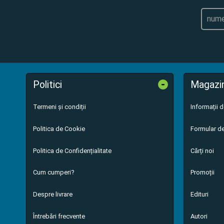
-
Politici
Magazi
Termeni și condiții
Informații 
Politica de Cookie
Formular de
Politica de Confidențialitate
Cărți noi
Cum cumperi?
Promoții
Despre livrare
Edituri
Întrebări frecvente
Autori