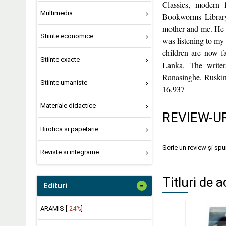
Classics, modern 
Multimedia
Bookworms Library
mother and me. He u
Stiinte economice
was listening to my
children are now fa
Stiinte exacte
Lanka. The write
Ranasinghe, Ruski
Stiinte umaniste
16,937
Materiale didactice
REVIEW-UR
Birotica si papetarie
Scrie un review și sp
Reviste si integrame
Titluri de a
-
Edituri
ARAMIS [
-24%
]