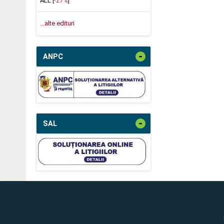
ALL [
-27%
]
...alte edituri
-
ANPC
-
SAL