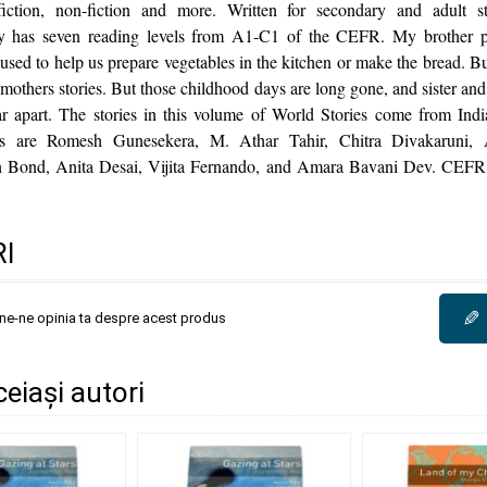
fiction, non-fiction and more. Written for secondary and adult s
 has seven reading levels from A1-C1 of the CEFR. My brother pr
sed to help us prepare vegetables in the kitchen or make the bread. Bu
 mothers stories. But those childhood days are long gone, and sister and
r apart. The stories in this volume of World Stories come from Indi
rs are Romesh Gunesekera, M. Athar Tahir, Chitra Divakaruni
n Bond, Anita Desai, Vijita Fernando, and Amara Bavani Dev. CEF
I
✎
une-ne opinia ta despre acest produs
ceiași autori