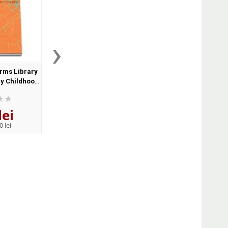
›
rms Library
Dominoes Three. Mansfield
Dominoes Three.
my Childhood.
Park Pack. Audio CD Pack
Curious Case of Ben
outh Asia.
Button, Clare West, O
lei
58
lei
48
lei
,06
,96
0 lei
PRP:
63,80 lei
PRP:
53,80 lei