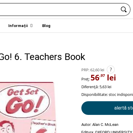
Informații
Blog
 Go! 6. Teachers Book
?
PRP:
62,60 lei
56
lei
,97
Preț:
Diferență: 5,63 lei
Disponibilitate:
stoc indisponi
alertă s
Autor:
Alan C. McLean
Editura:
OXFORD UNIVERSITY