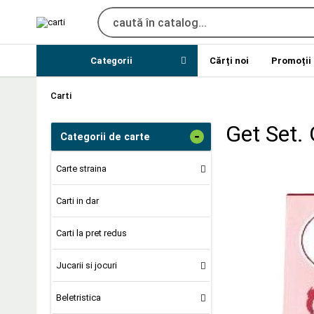
Categorii
Cărți noi
Promoții
Carti
Get Set.
-
Categorii de carte
Carte straina
Carti in dar
Carti la pret redus
Jucarii si jocuri
Beletristica