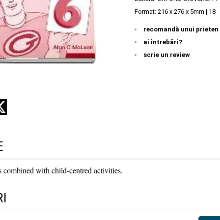
Format: 216 x 276 x 5mm | 18
recomandă unui prieten
ai întrebări?
scrie un review
E
s combined with child-centred activities.
I