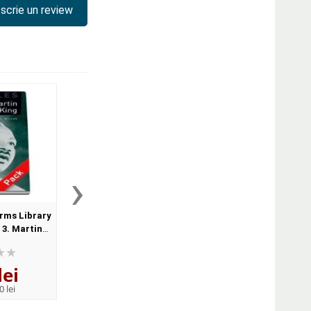
scrie un review
›
rms Library
Oxford Bookworms Library
 3. Martin
Factfiles Level 3. Martin
io CD pack
Luther King. Book
lei
43
lei
,04
0 lei
PRP:
53,80 lei