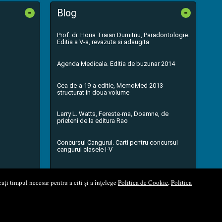
-
-
Blog
Prof. dr. Horia Traian Dumitriu, Paradontologie.
Editia a V-a, revazuta si adaugita
Agenda Medicala. Editia de buzunar 2014
Cea de-a 19-a editie, MemoMed 2013
structurat in doua volume
Larry L. Watts, Fereste-ma, Doamne, de
prieteni de la editura Rao
Concursul Cangurul. Carti pentru concursul
cangurul clasele I-V
...toate știrile
ați timpul necesar pentru a citi și a înțelege
Politica de Cookie
,
Politica
l Soft