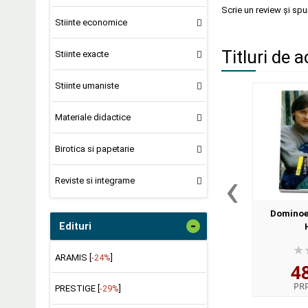
Scrie un review și sp
Stiinte economice
Titluri de a
Stiinte exacte
Stiinte umaniste
Materiale didactice
Birotica si papetarie
‹
Reviste si integrame
Dominoe
-
Edituri
ARAMIS [
-24%
]
4
PR
PRESTIGE [
-29%
]