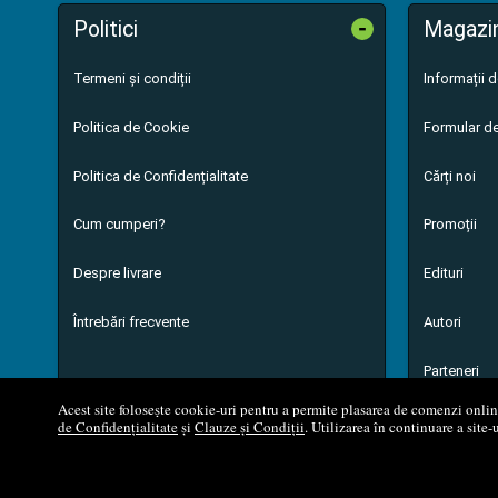
-
Politici
Magazi
Termeni și condiții
Informații 
Politica de Cookie
Formular de
Politica de Confidențialitate
Cărți noi
Cum cumperi?
Promoții
Despre livrare
Edituri
Întrebări frecvente
Autori
Parteneri
Acest site folosește cookie-uri pentru a permite plasarea de comenzi online,
de Confidențialitate
și
Clauze și Condiții
. Utilizarea în continuare a site-
© 200