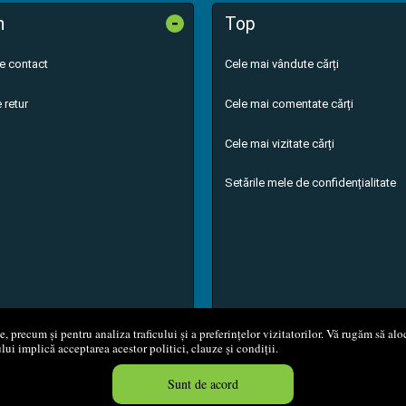
-
n
Top
de contact
Cele mai vândute cărți
 retur
Cele mai comentate cărți
Cele mai vizitate cărți
Setările mele de confidențialitate
 precum și pentru analiza traficului și a preferințelor vizitatorilor. Vă rugăm să aloc
ului implică acceptarea acestor politici, clauze și condiții.
8 - 2026
S.C. M.G. Net Distribution S.R.L.
Magazin online
creat de
Vita
Sunt de acord
Created in 0.0498 sec