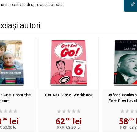
✎
une-ne opinia ta despre acest produs
ceiași autori
s One. From the
Get Set. Go! 6. Workbook
Oxford Bookwo
Heart
Factfiles Level
Luther King. Aud
8
lei
62
lei
58
,96
,06
,06
P:
53,80 lei
PRP:
68,20 lei
PRP:
63,8