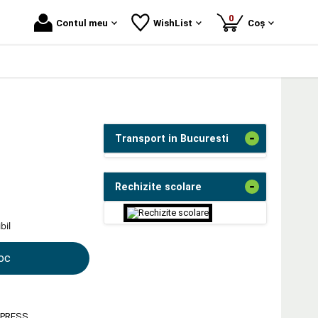
produse
0
Contul meu
WishList
Coș
-
Transport in Bucuresti
-
Rechizite scolare
bil
toc
 PRESS