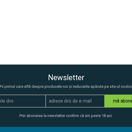
Newsletter
Fii primul care află despre produsele noi și reducerile apărute pe site-ul nostru
mă abon
Prin abonarea la newsletter confirm că am peste 18 ani.