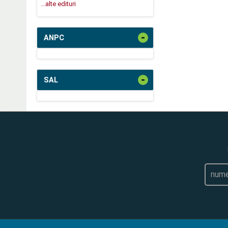
...alte edituri
-
ANPC
-
SAL