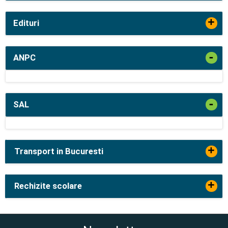
+
Edituri
-
ANPC
-
SAL
+
Transport in Bucuresti
+
Rechizite scolare