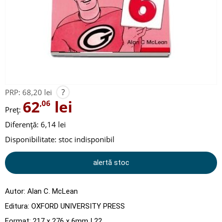
?
PRP:
68,20 lei
62
lei
,06
Preț:
Diferență: 6,14 lei
Disponibilitate:
stoc indisponibil
alertă stoc
Autor:
Alan C. McLean
Editura:
OXFORD UNIVERSITY PRESS
Format: 217 x 276 x 6mm | 22