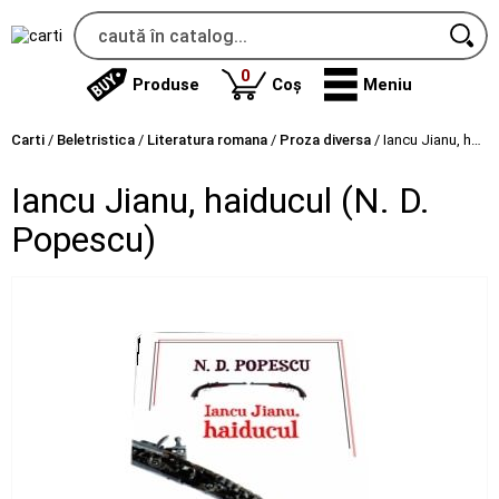
produse
0
Produse
Coș
Meniu
Carti
/
Beletristica
/
Literatura romana
/
Proza diversa
/
Iancu Jianu, haiducul (N. D. Popescu)
Iancu Jianu, haiducul (N. D.
Popescu)