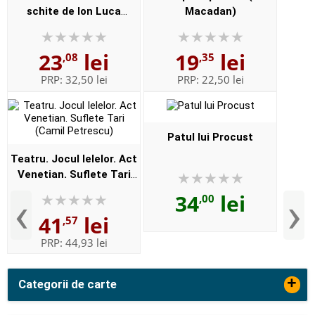
schite de Ion Luca
Macadan)
Caragiale
23
lei
19
lei
,08
,35
PRP:
32,50 lei
PRP:
22,50 lei
Patul lui Procust
Teatru. Jocul Ielelor. Act
Venetian. Suflete Tari
(Camil Petrescu)
‹
›
34
lei
,00
41
lei
,57
PRP:
44,93 lei
+
Categorii de carte