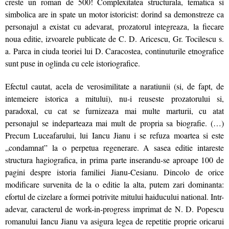
creste un roman de 500! Complexitatea structurala, tematica si
simbolica are in spate un motor istoricist: dorind sa demonstreze ca
personajul a existat cu adevarat, prozatorul integreaza, la fiecare
noua editie, izvoarele publicate de C. D. Aricescu, Gr. Tocilescu s.
a. Parca in ciuda teoriei lui D. Caracostea, continuturile etnografice
sunt puse in oglinda cu cele istoriografice.
Efectul cautat, acela de verosimilitate a naratiunii (si, de fapt, de
intemeiere istorica a mitului), nu-i reuseste prozatorului si,
paradoxal, cu cat se furnizeaza mai multe marturii, cu atat
personajul se indeparteaza mai mult de propria sa biografie. (…)
Precum Luceafarului, lui Iancu Jianu i se refuza moartea si este
„condamnat” la o perpetua regenerare. A sasea editie intareste
structura hagiografica, in prima parte inserandu-se aproape 100 de
pagini despre istoria familiei Jianu-Cesianu. Dincolo de orice
modificare survenita de la o editie la alta, putem zari dominanta:
efortul de cizelare a formei potrivite mitului haiducului national. Intr-
adevar, caracterul de work-in-progress imprimat de N. D. Popescu
romanului Iancu Jianu va asigura legea de repetitie proprie oricarui