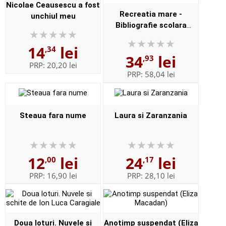
Nicolae Ceausescu a fost
Recreatia mare -
unchiul meu
Bibliografie scolara
recomandata (Editie
14
lei
2018)
,34
34
lei
,93
PRP:
20,20 lei
PRP:
58,04 lei
Steaua fara nume
Laura si Zaranzania
12
lei
24
lei
,00
,17
PRP:
16,90 lei
PRP:
28,10 lei
Doua loturi. Nuvele si
Anotimp suspendat (Eliza