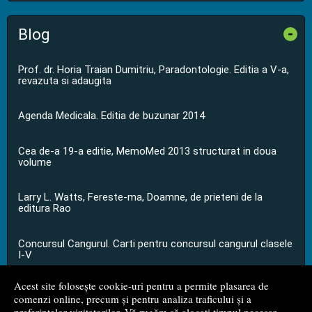
Blog
-
Prof. dr. Horia Traian Dumitriu, Paradontologie. Editia a V-a,
revazuta si adaugita
Agenda Medicala. Editia de buzunar 2014
Cea de-a 19-a editie, MemoMed 2013 structurat in doua
volume
Larry L. Watts, Fereste-ma, Doamne, de prieteni de la
editura Rao
Concursul Cangurul. Carti pentru concursul cangurul clasele
I-V
Acest site folosește cookie-uri pentru a permite plasarea de
...toate știrile
comenzi online, precum și pentru analiza traficului și a