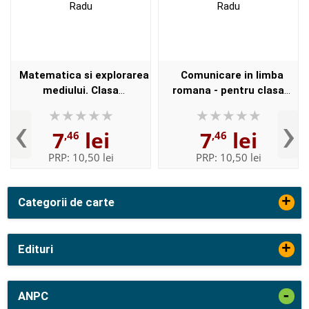
Matematica si explorarea
Comunicare in limba
mediului. Clasa
romana - pentru clasa
pregatitoare - Semestrul I -
pregatitoare. Semestrul I -
‹
›
Alina Radu
Alina Radu
7
lei
7
lei
,46
,46
PRP:
10,50 lei
PRP:
10,50 lei
+
Categorii de carte
+
Edituri
-
ANPC