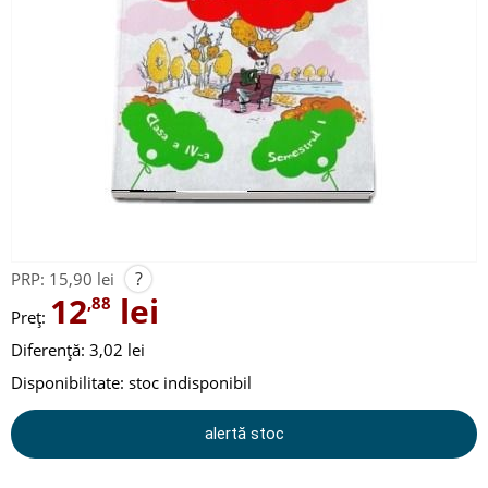
?
PRP:
15,90 lei
12
lei
,88
Preț:
Diferență: 3,02 lei
Disponibilitate:
stoc indisponibil
alertă stoc