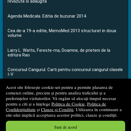
revazuta si adaugita
Agenda Medicala. Editia de buzunar 2014
Cea de-a 19-a editie, MemoMed 2013 structurat in doua
volume
Larry L. Watts, Fereste-ma, Doamne, de prieteni de la
editura Rao
Concursul Cangurul. Carti pentru concursul cangurul clasele
I-V
Acest site folosește cookie-uri pentru a permite plasarea de
...toate știrile
comenzi online, precum și pentru analiza traficului și a
preferințelor vizitatorilor. Vă rugăm să alocați timpul necesar
pentru a citi și a înțelege
Politica de Cookie
,
Politica de
© 2008 - 2026
S.C. M.G. Net Distribution S.R.L.
Confidențialitate
și
Clauze și Condiții
. Utilizarea în continuare a
site-ului implică acceptarea acestor politici, clauze și condiții.
Magazin online
creat de
Vital Soft
Sunt de acord
Created in 0.0653 sec