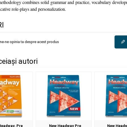
ethodology combines solid grammar and practice, vocabulary developm
ative role-plays and personalization.
I
✎
une-ne opinia ta despre acest produs
ceiași autori
Headway. Pre
New Headway Pre
New Headw