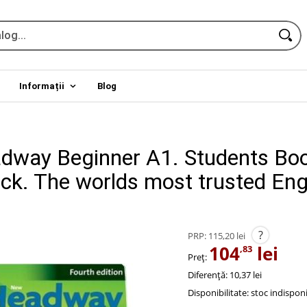
Informații
Blog
way Beginner A1. Students Bo
ack. The worlds most trusted Eng
?
PRP:
115,20 lei
104
lei
,83
Preț:
Diferență: 10,37 lei
Disponibilitate:
stoc indisponi