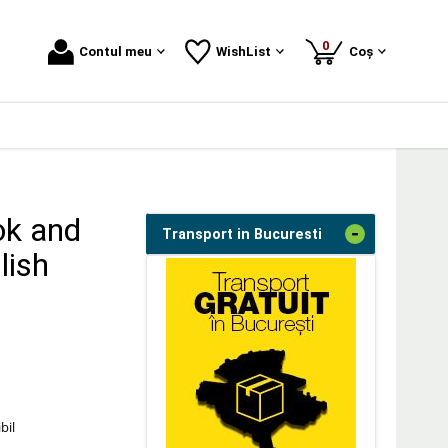
produse
0
Contul meu
WishList
Coș
ok and
-
Transport in Bucuresti
lish
bil