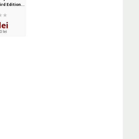
rd Edition.
Intermediate Third Edition.
Third Edition. Stud
th Key)
Students Book. Six level
Workbook Audio C
general English course for
lei
104
lei
58
lei
adults
,83
,06
0 lei
PRP:
115,20 lei
PRP:
63,80 lei