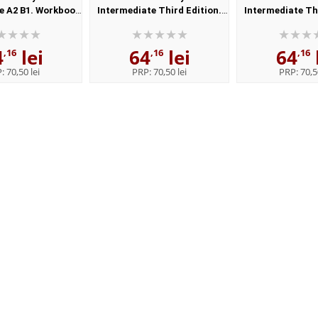
e A2 B1. Workbook
Intermediate Third Edition.
Intermediate Thi
er with Key. The
Workbook (Without Key)
Workbook (Wi
t trusted English
4
lei
64
lei
64
ourse
,16
,16
,16
P:
70,50 lei
PRP:
70,50 lei
PRP:
70,5