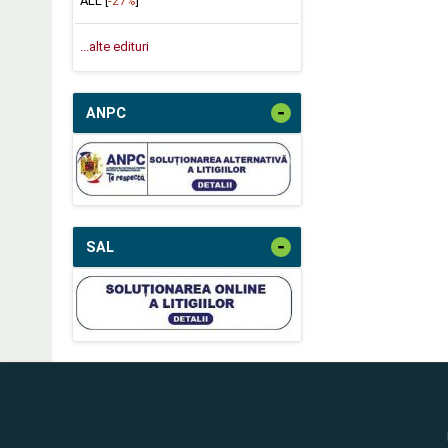
ALL [
-27%
]
...alte edituri
-
ANPC
-
SAL