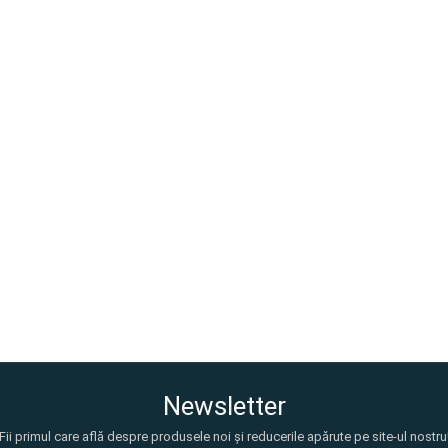
Newsletter
Fii primul care află despre produsele noi și reducerile apărute pe site-ul nostru