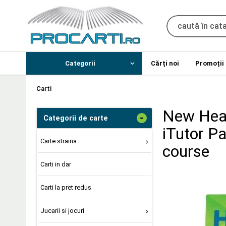
Categorii
Cărți noi
Promoții
Carti
New Head
-
Categorii de carte
iTutor P
Carte straina
course
Carti in dar
Carti la pret redus
Jucarii si jocuri