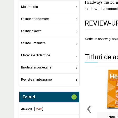
Headways trusted m
Multimedia
skills with communic
Stiinte economice
REVIEW-UR
Stiinte exacte
Scrie un review și sp
Stiinte umaniste
Titluri de a
Materiale didactice
Birotica si papetarie
Reviste si integrame
-
Edituri
‹
ARAMIS [
-24%
]
New 