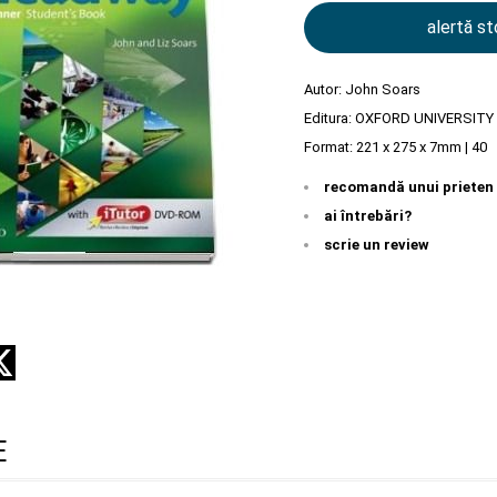
alertă s
Autor:
John Soars
Editura:
OXFORD UNIVERSITY
Format: 221 x 275 x 7mm | 40
recomandă unui prieten
ai întrebări?
scrie un review
E