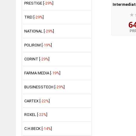
PRESTIGE [
-29%
]
Intermediat
and iCheck
worlds mos
TREI [
-29%
]
6
c
PR
NATIONAL [
-29%
]
POLIROM [
-19%
]
CORINT [
-29%
]
FARMA MEDIA [
-19%
]
BUSINESSTECH [
-29%
]
CARTEX [
-22%
]
ROXEL [
-22%
]
C.H.BECK [
-14%
]