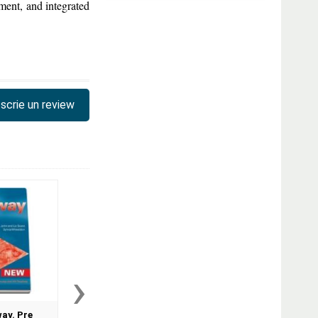
ent, and integrated
scrie un review
›
ay. Pre
New Headway Pre
New Headway Eleme