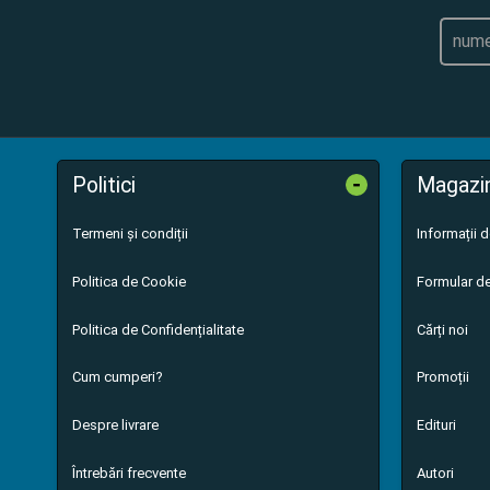
-
Politici
Magazi
Termeni și condiții
Informații 
Politica de Cookie
Formular de
Politica de Confidențialitate
Cărți noi
Cum cumperi?
Promoții
Despre livrare
Edituri
Întrebări frecvente
Autori