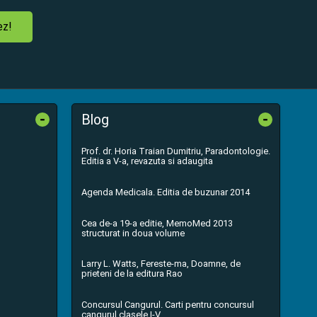
ez!
-
-
Blog
Prof. dr. Horia Traian Dumitriu, Paradontologie.
Editia a V-a, revazuta si adaugita
Agenda Medicala. Editia de buzunar 2014
Cea de-a 19-a editie, MemoMed 2013
structurat in doua volume
Larry L. Watts, Fereste-ma, Doamne, de
prieteni de la editura Rao
Concursul Cangurul. Carti pentru concursul
cangurul clasele I-V