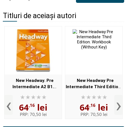
Titluri de aceiași autori
New Headway. Pre
New Headway Pre
Intermediate A2 B1.
Intermediate Third Edition.
Workbook and iChecker
Workbook (Without Key)
‹
›
with Key. The worlds most
64
lei
64
lei
,16
,16
trusted English course
PRP:
70,50 lei
PRP:
70,50 lei