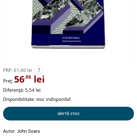
?
PRP:
61,60 lei
56
lei
,06
Preț:
Diferență: 5,54 lei
Disponibilitate:
stoc indisponibil
alertă stoc
Autor:
John Soars