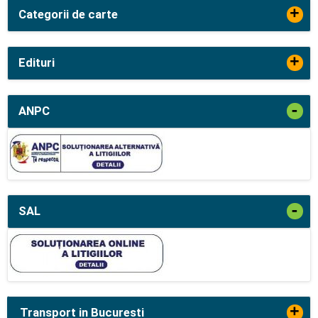
+
Categorii de carte
+
Edituri
-
ANPC
-
SAL
+
Transport in Bucuresti