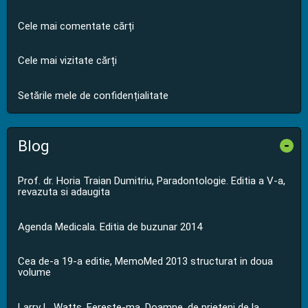
Cele mai comentate cărți
Cele mai vizitate cărți
Setările mele de confidențialitate
Blog
-
Prof. dr. Horia Traian Dumitriu, Paradontologie. Editia a V-a,
revazuta si adaugita
Agenda Medicala. Editia de buzunar 2014
Cea de-a 19-a editie, MemoMed 2013 structurat in doua
volume
Larry L. Watts, Fereste-ma, Doamne, de prieteni de la