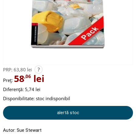
?
PRP:
63,80 lei
58
lei
,06
Preț:
Diferență: 5,74 lei
Disponibilitate:
stoc indisponibil
alertă stoc
Autor:
Sue Stewart