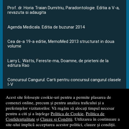
Prof. dr. Horia Traian Dumitriu, Paradontologie. Editia a V-a,
revazuta si adaugita
Agenda Medicala. Editia de buzunar 2014
Cea de-a 19-a editie, MemoMed 2013 structurat in doua
volume
Larry L. Watts, Fereste-ma, Doamne, de prieteni de la
editura Rao
Concursul Cangurul. Carti pentru concursul cangurul clasele
I-V
Acest site folosește cookie-uri pentru a permite plasarea de
...toate știrile
comenzi online, precum și pentru analiza traficului și a
preferințelor vizitatorilor. Vă rugăm să alocați timpul necesar
pentru a citi și a înțelege
Politica de Cookie
,
Politica de
© 2008 - 2026
S.C. M.G. Net Distribution S.R.L.
Confidențialitate
și
Clauze și Condiții
. Utilizarea în continuare a
site-ului implică acceptarea acestor politici, clauze și condiții.
Magazin online
creat de
Vital Soft