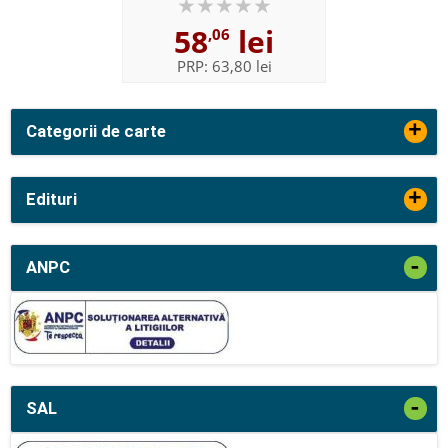
58
lei
,06
PRP:
63,80 lei
+
Categorii de carte
+
Edituri
-
ANPC
-
SAL