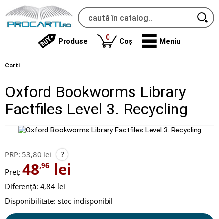
produse
0
Produse
Coș
Meniu
Carti
Oxford Bookworms Library
Factfiles Level 3. Recycling
?
PRP:
53,80 lei
48
lei
,96
Preț:
Diferență: 4,84 lei
Disponibilitate:
stoc indisponibil