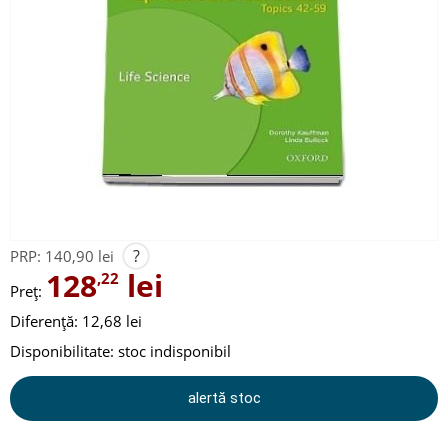
?
PRP:
140,90 lei
128
lei
,22
Preț:
Diferență: 12,68 lei
Disponibilitate:
stoc indisponibil
alertă stoc