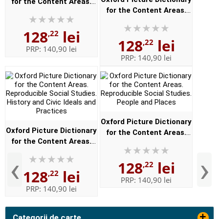
for the Content Areas.
for the Content Areas.
Reproducible Math and
Reproducible Physical
Technology
128
lei
Science, Earth and Space
,22
128
lei
,22
Science
PRP:
140,90 lei
PRP:
140,90 lei
Oxford Picture Dictionary
Oxford Picture Dictionary
for the Content Areas.
for the Content Areas.
Reproducible Social
Reproducible Social
Studies. People and
‹
›
128
lei
Studies. History and Civic
,22
Places
128
lei
,22
Ideals and Practices
PRP:
140,90 lei
PRP:
140,90 lei
+
Categorii de carte