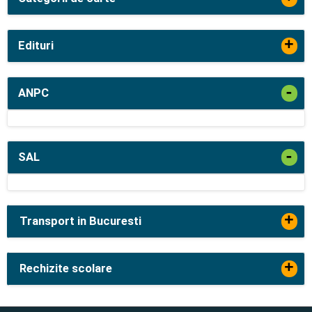
+
Edituri
-
ANPC
-
SAL
+
Transport in Bucuresti
+
Rechizite scolare