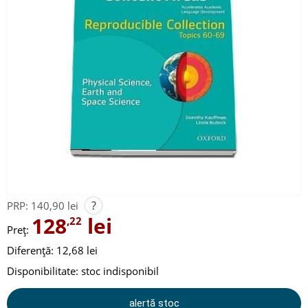
?
PRP:
140,90 lei
128
lei
,22
Preț:
Diferență: 12,68 lei
Disponibilitate:
stoc indisponibil
alertă stoc