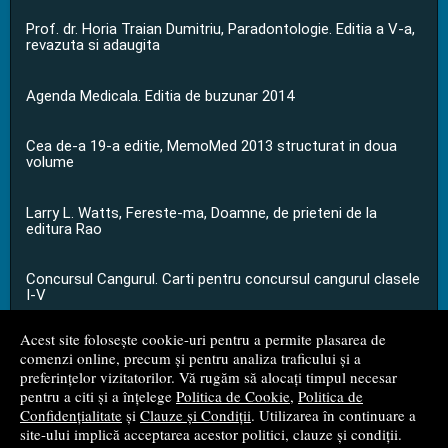
Prof. dr. Horia Traian Dumitriu, Paradontologie. Editia a V-a,
revazuta si adaugita
Agenda Medicala. Editia de buzunar 2014
Cea de-a 19-a editie, MemoMed 2013 structurat in doua
volume
Larry L. Watts, Fereste-ma, Doamne, de prieteni de la
editura Rao
Concursul Cangurul. Carti pentru concursul cangurul clasele
I-V
Acest site folosește cookie-uri pentru a permite plasarea de
...toate știrile
comenzi online, precum și pentru analiza traficului și a
preferințelor vizitatorilor. Vă rugăm să alocați timpul necesar
pentru a citi și a înțelege
Politica de Cookie
,
Politica de
© 2008 - 2026
S.C. M.G. Net Distribution S.R.L.
Confidențialitate
și
Clauze și Condiții
. Utilizarea în continuare a
site-ului implică acceptarea acestor politici, clauze și condiții.
Magazin online
creat de
Vital Soft