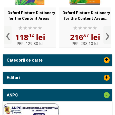
Oxford Picture Dictionary
Oxford Picture Dictionary
for the Content Areas
for the Content Areas.
Class Audio CDs (6)
‹
›
118
lei
216
lei
,12
,67
PRP:
129,80 lei
PRP:
238,10 lei
+
Categorii de carte
+
Edituri
-
ANPC