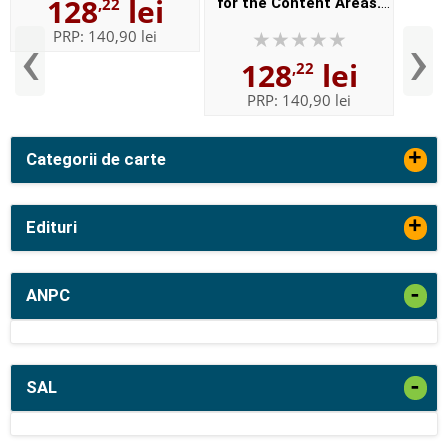
128
lei
,22
for the Content Areas.
Ideals and Practices
Reproducible Social
‹
›
PRP:
140,90 lei
Studies. People and
128
lei
,22
Places
PRP:
140,90 lei
+
Categorii de carte
+
Edituri
-
ANPC
-
SAL