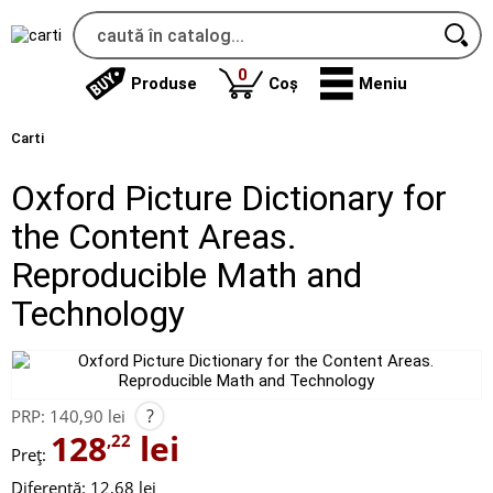
produse
0
Produse
Coș
Meniu
Carti
Oxford Picture Dictionary for
the Content Areas.
Reproducible Math and
Technology
?
PRP:
140,90 lei
128
lei
,22
Preț:
Diferență: 12,68 lei