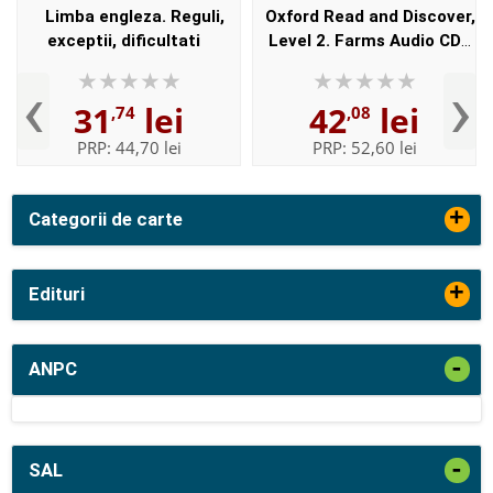
Limba engleza. Reguli,
Oxford Read and Discover,
exceptii, dificultati
Level 2. Farms Audio CD
Pack
‹
›
31
lei
42
lei
,74
,08
PRP:
44,70 lei
PRP:
52,60 lei
+
Categorii de carte
+
Edituri
-
ANPC
-
SAL