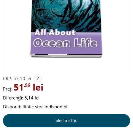
?
PRP:
57,10 lei
51
lei
,96
Preț:
Diferență: 5,14 lei
Disponibilitate:
stoc indisponibil
alertă stoc