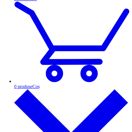
0
produse
Coș