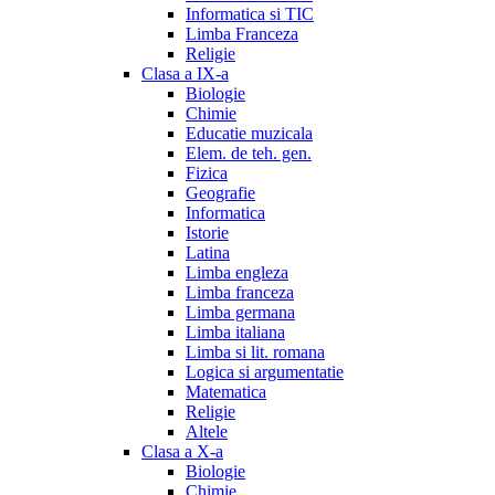
Informatica si TIC
Limba Franceza
Religie
Clasa a IX-a
Biologie
Chimie
Educatie muzicala
Elem. de teh. gen.
Fizica
Geografie
Informatica
Istorie
Latina
Limba engleza
Limba franceza
Limba germana
Limba italiana
Limba si lit. romana
Logica si argumentatie
Matematica
Religie
Altele
Clasa a X-a
Biologie
Chimie