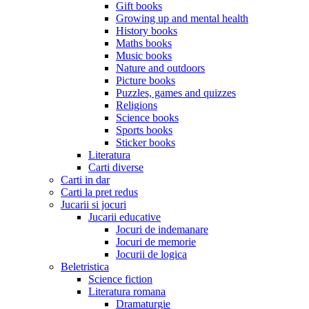
Gift books
Growing up and mental health
History books
Maths books
Music books
Nature and outdoors
Picture books
Puzzles, games and quizzes
Religions
Science books
Sports books
Sticker books
Literatura
Carti diverse
Carti in dar
Carti la pret redus
Jucarii si jocuri
Jucarii educative
Jocuri de indemanare
Jocuri de memorie
Jocurii de logica
Beletristica
Science fiction
Literatura romana
Dramaturgie