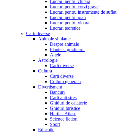
Lucrari pentru chitara
Lucrari pentru corzi grave
Lucrari pentru instrumente de suflat
Lucrari pentru pian
Lucrari pentru vioara
Lucrari teoretice
Carti diverse
Animale si plante
Despre animale
Plante si gradinarit
Altele
Astrologie
Carti diverse
Cultura
Carti diverse
Cultura generala
Divertisment
Bancuri
Carti anti stres
Ghiduri de calatorie
Ghiduri turistice
Harti si Atlase
Science fiction
Sport
Educatie