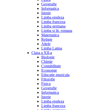
Geografie
Informatica
Istorie
Limba engleza
Limba franceza
Limba germana
Limba si lit. romana
Matematica
Religie
Altele
Limba Latina
Clasa a XII-a
Biologie
Chimie
Contabilitate
Economie
Educatie muzicala
Filozofie
Fizica
Geografie
Informatica
Istorie
Limba engleza
Limba franceza