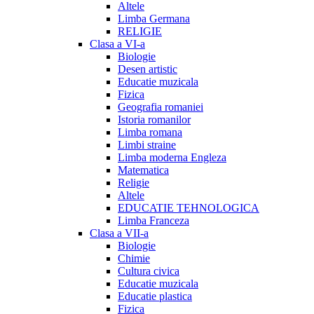
Altele
Limba Germana
RELIGIE
Clasa a VI-a
Biologie
Desen artistic
Educatie muzicala
Fizica
Geografia romaniei
Istoria romanilor
Limba romana
Limbi straine
Limba moderna Engleza
Matematica
Religie
Altele
EDUCATIE TEHNOLOGICA
Limba Franceza
Clasa a VII-a
Biologie
Chimie
Cultura civica
Educatie muzicala
Educatie plastica
Fizica