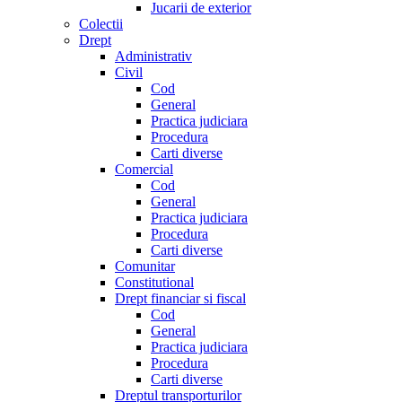
Jucarii de exterior
Colectii
Drept
Administrativ
Civil
Cod
General
Practica judiciara
Procedura
Carti diverse
Comercial
Cod
General
Practica judiciara
Procedura
Carti diverse
Comunitar
Constitutional
Drept financiar si fiscal
Cod
General
Practica judiciara
Procedura
Carti diverse
Dreptul transporturilor