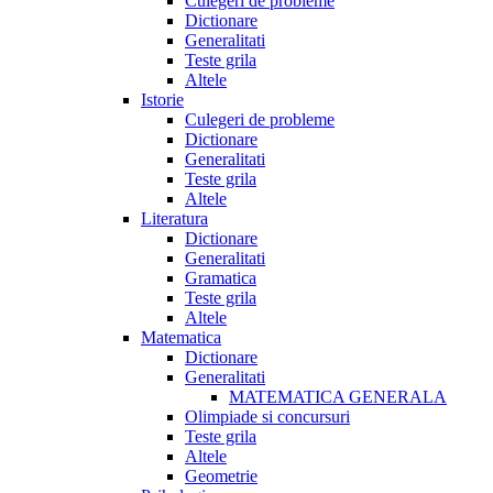
Culegeri de probleme
Dictionare
Generalitati
Teste grila
Altele
Istorie
Culegeri de probleme
Dictionare
Generalitati
Teste grila
Altele
Literatura
Dictionare
Generalitati
Gramatica
Teste grila
Altele
Matematica
Dictionare
Generalitati
MATEMATICA GENERALA
Olimpiade si concursuri
Teste grila
Altele
Geometrie