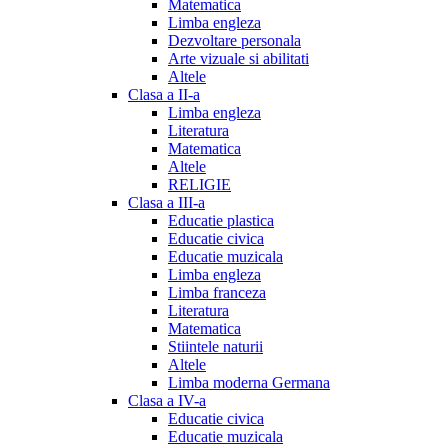
Matematica
Limba engleza
Dezvoltare personala
Arte vizuale si abilitati
Altele
Clasa a II-a
Limba engleza
Literatura
Matematica
Altele
RELIGIE
Clasa a III-a
Educatie plastica
Educatie civica
Educatie muzicala
Limba engleza
Limba franceza
Literatura
Matematica
Stiintele naturii
Altele
Limba moderna Germana
Clasa a IV-a
Educatie civica
Educatie muzicala