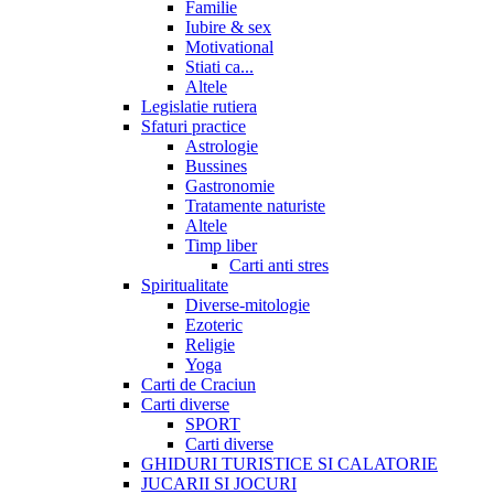
Familie
Iubire & sex
Motivational
Stiati ca...
Altele
Legislatie rutiera
Sfaturi practice
Astrologie
Bussines
Gastronomie
Tratamente naturiste
Altele
Timp liber
Carti anti stres
Spiritualitate
Diverse-mitologie
Ezoteric
Religie
Yoga
Carti de Craciun
Carti diverse
SPORT
Carti diverse
GHIDURI TURISTICE SI CALATORIE
JUCARII SI JOCURI