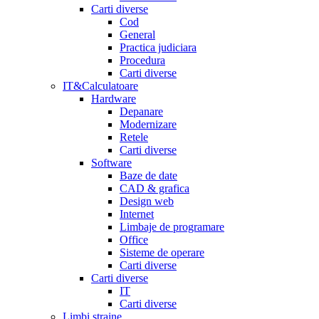
Carti diverse
Cod
General
Practica judiciara
Procedura
Carti diverse
IT&Calculatoare
Hardware
Depanare
Modernizare
Retele
Carti diverse
Software
Baze de date
CAD & grafica
Design web
Internet
Limbaje de programare
Office
Sisteme de operare
Carti diverse
Carti diverse
IT
Carti diverse
Limbi straine