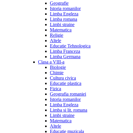
Geografie
Istoria romanilor
Limba Engleza
Limba romana
Limbi straine
Matematica
Religie
Altele
Educatie Tehnologica
Limba Franceza
Limba Germana
Clasa a VIII-a
Biologie
Chimie
Cultura civica
Educatie plastica
Fizica
Geografia romaniei
Istoria romanilor
Limba Engleza
Limba si lit. romana
Limbi straine
Matematica
Altele
Educatie muzicala