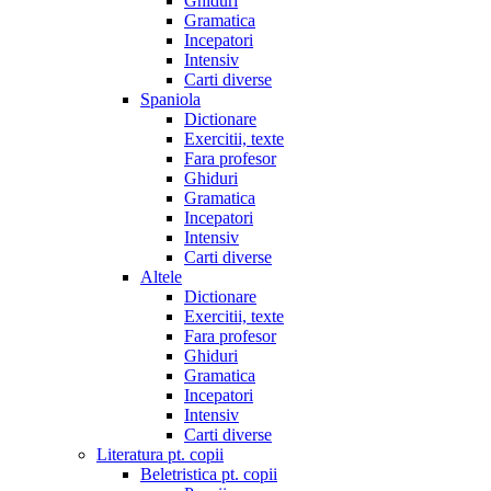
Ghiduri
Gramatica
Incepatori
Intensiv
Carti diverse
Spaniola
Dictionare
Exercitii, texte
Fara profesor
Ghiduri
Gramatica
Incepatori
Intensiv
Carti diverse
Altele
Dictionare
Exercitii, texte
Fara profesor
Ghiduri
Gramatica
Incepatori
Intensiv
Carti diverse
Literatura pt. copii
Beletristica pt. copii