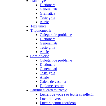
Psihologie
Dictionare
Generalitati
Gramatica
Teste grila
Altele
Teze unice
Trigonometrie
Culegeri de probleme
Dictionare
Generalitati
Teste grila
Altele
Carti diverse
Culegeri de probleme
Dictionare
Generalitati
Teste grila
Altele
Caiete de vacanta
Diplome scolare
Partituri si carti muzicale
Lucrari de voce sau teorie si solfegii
Lucrari diverse
Lucrari pentru acordeon