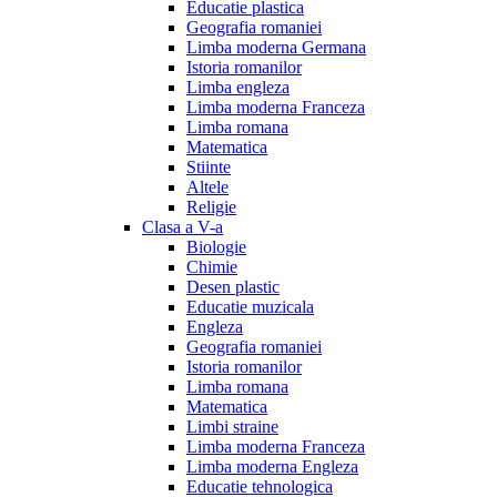
Educatie plastica
Geografia romaniei
Limba moderna Germana
Istoria romanilor
Limba engleza
Limba moderna Franceza
Limba romana
Matematica
Stiinte
Altele
Religie
Clasa a V-a
Biologie
Chimie
Desen plastic
Educatie muzicala
Engleza
Geografia romaniei
Istoria romanilor
Limba romana
Matematica
Limbi straine
Limba moderna Franceza
Limba moderna Engleza
Educatie tehnologica