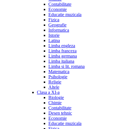
Contabilitate
Economie
Educatie muzicala
Fizica
Geografie
Informatica
Istorie
Latina
Limba engleza
Limba franceza
Limba germana
Limba italiana
Limba si lit. romana
Matematica
Psihologie
Religie
Altele
Clasa a XI-a
Biologie
Chimie
Contabilitate
Desen tehnic
Economie
Educatie muzicala
Fizica