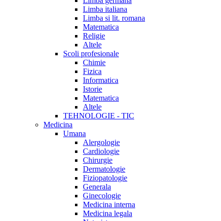
Limba germana
Limba italiana
Limba si lit. romana
Matematica
Religie
Altele
Scoli profesionale
Chimie
Fizica
Informatica
Istorie
Matematica
Altele
TEHNOLOGIE - TIC
Medicina
Umana
Alergologie
Cardiologie
Chirurgie
Dermatologie
Fiziopatologie
Generala
Ginecologie
Medicina interna
Medicina legala