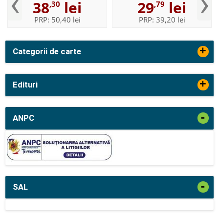
‹
›
38
lei
29
lei
,30
,79
digitala
PRP:
50,40 lei
PRP:
39,20 lei
+
Categorii de carte
+
Edituri
-
ANPC
-
SAL