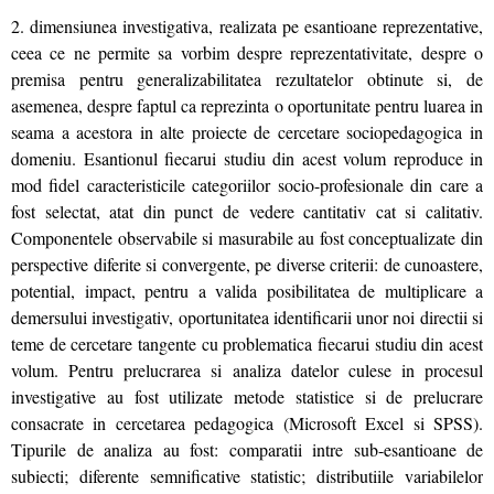
2. dimensiunea investigativa, realizata pe esantioane reprezentative,
ceea ce ne permite sa vorbim despre reprezentativitate, despre o
premisa pentru generalizabilitatea rezultatelor obtinute si, de
asemenea, despre faptul ca reprezinta o oportunitate pentru luarea in
seama a acestora in alte proiecte de cercetare sociopedagogica in
domeniu. Esantionul fiecarui studiu din acest volum reproduce in
mod fidel caracteristicile categoriilor socio-profesionale din care a
fost selectat, atat din punct de vedere cantitativ cat si calitativ.
Componentele observabile si masurabile au fost conceptualizate din
perspective diferite si convergente, pe diverse criterii: de cunoastere,
potential, impact, pentru a valida posibilitatea de multiplicare a
demersului investigativ, oportunitatea identificarii unor noi directii si
teme de cercetare tangente cu problematica fiecarui studiu din acest
volum. Pentru prelucrarea si analiza datelor culese in procesul
investigative au fost utilizate metode statistice si de prelucrare
consacrate in cercetarea pedagogica (Microsoft Excel si SPSS).
Tipurile de analiza au fost: comparatii intre sub-esantioane de
subiecti; diferente semnificative statistic; distributiile variabilelor