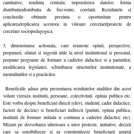
cantitative; tendinta centrala; imprastierea datelor; forma
distributieidistributia de frecvente; corelatii. Rezultatele si
concluziile obtinute prezinta o oportunitate pentru
aplicarea/replicarea acestora in viitoare cercetari/proiecte de
cercetare sociopedagogica.
3. dimensiunea actionala, care reuneste opinii, perspective,
propuneri, sfaturi si sugestii utile la nivel institutional si personal,
propune programe de formare a cadrelor didactice si a parintilor,
modificarea legislatiei, schimbarea structurilor institutionale, a
mentalitatilor si a practicilor.
Beneficiile aduse prin prezentarea rezultatelor studiilor din acest
volum vizeaza institutii, persoane, colectivitati, opinia publica etc.
Este vorba despre beneficiari directi (elevi, studenti, cadre didactice,
factori de decizie) si beneficiari indirecti (parinti, opinia publica,
institutii de formare initiala si continua a cadrelor didactice etc).
Mizam pe dezvoltarea ulterioara a unor proiecte, initiative, decizii
care sa sensibilizeze si sa constientizeze beneficiarii asupra