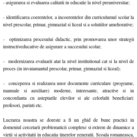
- asigurarea si evaluarea calitatii in educatie la nivel preuniversitar;
- identificarea coerentelor, a incoerentelor din curriculumul scolar la
nivel prescolar, primar, gimnazial si liceal si a solutiilor ameliorative;
- optimizarea procesului didactic, prin promovarea unor strategii
instructiveducative de asigurare a succesului scolar;
- modernizarea evaluarii atat la nivel institutional cat si la nivel de
proces (in invatamantul prescolar, primar, gimnazial si liceal);
- conceperea si realizarea unor documente curriculare (programe,
manuale si auxiliare) moderne, interesante, atractive si in
concordanta cu asteptarile elevilor si ale celorlalti beneficiari:
profesori, parinti etc.
Lucrarea noastra se doreste a fi un ghid de bune practici in
domeniul cercetarii problematicii complexe si extrem de dinamice a
vietii si activitatii in educatia tinerelor generatii. Scoala romaneasca,