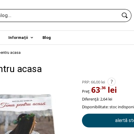
Informații
Blog
entru acasa
tru acasa
?
PRP:
66,00 lei
63
lei
,36
Preț:
Diferență: 2,64 lei
Disponibilitate:
stoc indisponi
alertă s