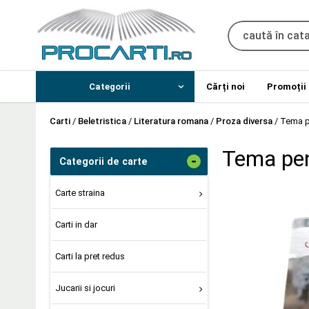
Categorii
Cărți noi
Promoții
Carti
/
Beletristica
/
Literatura romana
/
Proza diversa
/
Tema p
Tema pen
-
Categorii de carte
Carte straina
Carti in dar
Carti la pret redus
Jucarii si jocuri