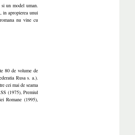
al si un model uman.
a, in apropierea unui
a romana nu vine cu
este 80 de volume de
ederatia Rusa s. a.).
tre cei mai de seama
URSS (1975), Premiul
iei Romane (1995),