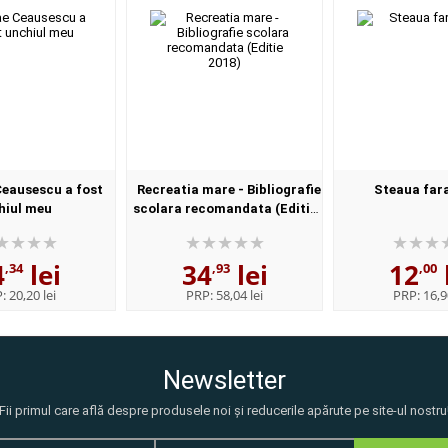
Ceausescu a fost
Recreatia mare - Bibliografie
Steaua far
hiul meu
scolara recomandata (Editie
2018)
4
lei
34
lei
12
,34
,93
,00
P:
20,20 lei
PRP:
58,04 lei
PRP:
16,9
Newsletter
Fii primul care află despre produsele noi și reducerile apărute pe site-ul nostru