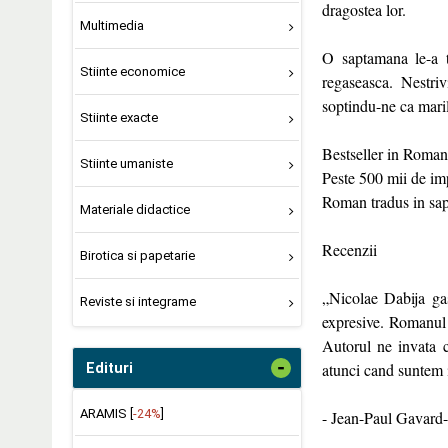
dragostea lor.
Multimedia
O saptamana le-a t
Stiinte economice
regaseasca. Nestriv
soptindu-ne ca maril
Stiinte exacte
Bestseller in Roman
Stiinte umaniste
Peste 500 mii de imp
Roman tradus in sap
Materiale didactice
Recenzii
Birotica si papetarie
„Nicolae Dabija gas
Reviste si integrame
expresive. Romanul e
Autorul ne invata c
-
atunci cand suntem 
Edituri
ARAMIS [
-24%
]
- Jean-Paul Gavard-Pe