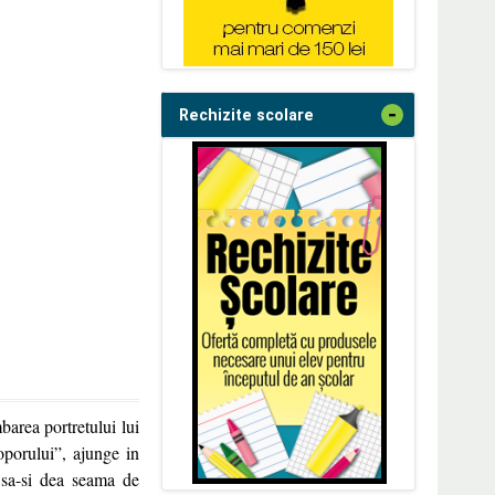
-
Rechizite scolare
barea portretului lui
porului”, ajunge in
 sa-si dea seama de