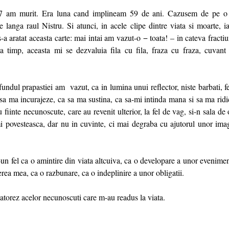
07 am murit. Era luna cand implineam 59 de ani. Cazusem de pe o 
e langa raul Nistru. Si atunci, in acele clipe dintre viata si moarte, i
s-a aratat aceasta carte: mai intai am vazut-o − toata! – in cateva fracti
 timp, aceasta mi se dezvaluia fila cu fila, fraza cu fraza, cuvant
 fundul prapastiei am vazut, ca in lumina unui reflector, niste barbati, f
sa ma incurajeze, ca sa ma sustina, ca sa-mi intinda mana si sa ma ridi
fiinte necunoscute, care au revenit ulterior, la fel de vag, si-n sala de o
i povesteasca, dar nu in cuvinte, ci mai degraba cu ajutorul unor imag
r-un fel ca o amintire din viata altcuiva, ca o developare a unor evenime
erea mea, ca o razbunare, ca o indeplinire a unor obligatii.
 datorez acelor necunoscuti care m-au readus la viata.