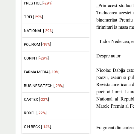
PRESTIGE [
-29%
]
„Prin acest straluc
Traducerea acestei c
TREI [
-29%
]
binemeritat Premiu
firimituri la masa mar
NATIONAL [
-29%
]
- Tudor Nedelcea, edi
POLIROM [
-19%
]
Despre autor
CORINT [
-29%
]
Nicolae Dabija este
FARMA MEDIA [
-19%
]
poezii, eseuri si pu
Revista americana d
BUSINESSTECH [
-29%
]
poeti ai lumii. Lau
National al Repub
CARTEX [
-22%
]
Marele Premiu al Fest
ROXEL [
-22%
]
Fragment din cartea
C.H.BECK [
-14%
]