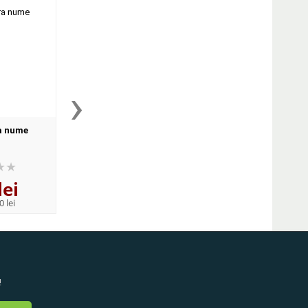
›
a nume
Laura si Zaranzania
Doua loturi. Nuvele s
de Ion Luca Caragi
lei
24
lei
23
lei
,17
,08
0 lei
PRP:
28,10 lei
PRP:
32,50 lei
!