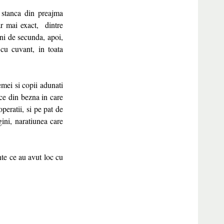
stanca din preajma
ar mai exact, dintre
uni de secunda, apoi,
 cu cuvant, in toata
emei si copii adunati
ce din bezna in care
peratii, si pe pat de
ini, naratiunea care
nte ce au avut loc cu