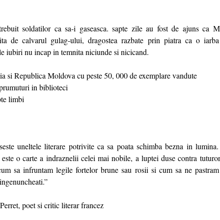
rebuit soldatilor ca sa-i gaseasca. sapte zile au fost de ajuns ca M
ita de calvarul gulag-ului, dragostea razbate prin piatra ca o iarb
e iubiri nu incap in temnita niciunde si nicicand.
ia si Republica Moldova cu peste 50, 000 de exemplare vandute
rumuturi in biblioteci
te limbi
este uneltele literare potrivite ca sa poata schimba bezna in lumina.
ste o carte a indraznelii celei mai nobile, a luptei duse contra tuturor
um sa infruntam legile fortelor brune sau rosii si cum sa ne pastram
ingenuncheati.”
rret, poet si critic literar francez