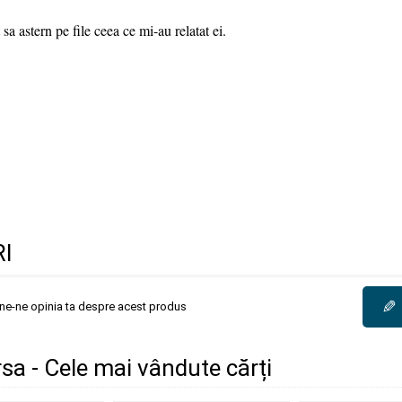
a astern pe file ceea ce mi-au relatat ei.
I
✎
une-ne opinia ta despre acest produs
sa - Cele mai vândute cărți