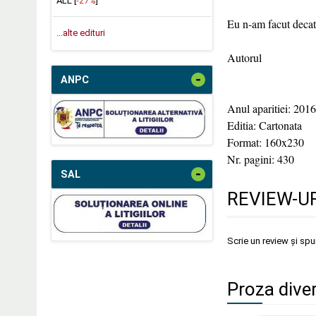
ALL [
-27%
]
Eu n-am facut decat s
...alte edituri
Autorul
-
ANPC
Anul aparitiei: 2016
Editia: Cartonata
Format: 160x230
Nr. pagini: 430
-
SAL
REVIEW-UR
Scrie un review și sp
Proza diver