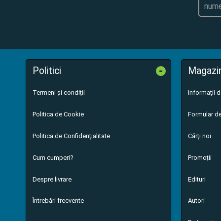
-
Politici
Magazi
Termeni și condiții
Informații 
Politica de Cookie
Formular de
Politica de Confidențialitate
Cărți noi
Cum cumperi?
Promoții
Despre livrare
Edituri
Întrebări frecvente
Autori