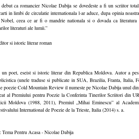
it debut ca romancier Nicolae Dabija se dovedeste a fi un scriitor tot
arti in limbi de circulatie internationala l-ar aduce, dupa opinia noastr
 Nobel, ceea ce ar fi o mandrie nationala si o dovada ca literatur
ilor literaturi ale lumii.”
tor si istoric literar roman
 un poet, eseist si istoric literar din Republica Moldova. Autor a p
blicistica (unele traduse si publicate in SUA, Brazilia, Franta, Italia, F
e poezie Cold Mountain Review il numeste pe Nicolae Dabija unul din
reat al Premiului pentru Poezie la Conferinta Tinerilor Scriitori din 
licii Moldova (1988, 2011), Premiul „Mihai Eminescu” al Academ
ivalului International de Poezie de la Trieste, Italia (2014) s. a.
: Tema Pentru Acasa - Nicolae Dabija