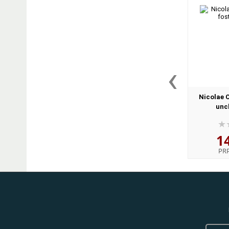
‹
Nicolae 
unc
1
PR