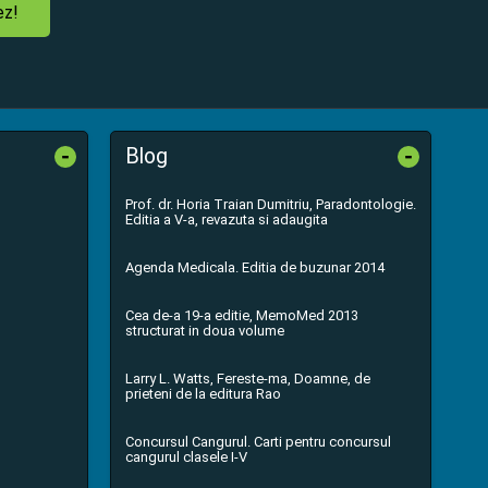
ez!
-
-
Blog
Prof. dr. Horia Traian Dumitriu, Paradontologie.
Editia a V-a, revazuta si adaugita
Agenda Medicala. Editia de buzunar 2014
Cea de-a 19-a editie, MemoMed 2013
structurat in doua volume
Larry L. Watts, Fereste-ma, Doamne, de
prieteni de la editura Rao
Concursul Cangurul. Carti pentru concursul
cangurul clasele I-V