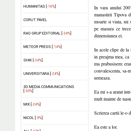
HUMANITAS [
-16%
]
In vara anului 20
manastirii Tipova d
CORUT PAVEL
moarte si viata, mi 
pe masura ce trecea
RAO GRUP EDITORIAL [
-34%
]
dimensiunea ei.
METEOR PRESS [
-14%
]
In acele clipe de la
in preajma mea, ca 
SHIK [
-34%
]
ma prabusisem: erau 
convalescenta, sa-m
UNIVERSITARA [
-24%
]
urmeaza.
3D MEDIA COMMUNICATIONS
Ea mi s-a aratat int
[
-30%
]
mult inainte de nast
MIX [
-24%
]
Scrierea cartii le-o
NICOL [
-9%
]
Ea este a lor.