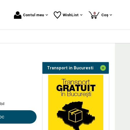
produse
0
Contul meu
WishList
Coș
-
Transport in Bucuresti
bil
toc