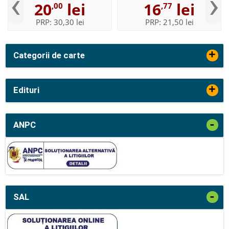
‹
›
20
lei
16
lei
,00
,77
PRP:
30,30 lei
PRP:
21,50 lei
+
Categorii de carte
+
Edituri
-
ANPC
-
SAL