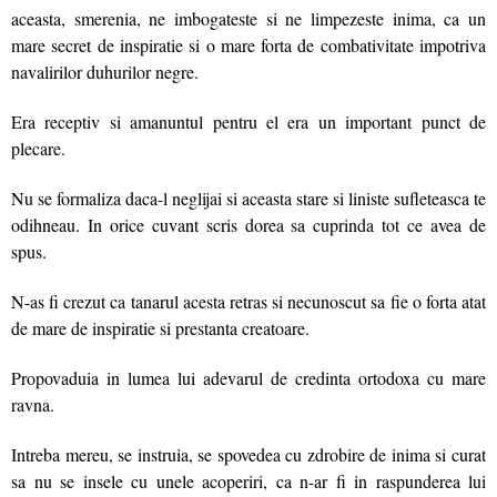
aceasta, smerenia, ne imbogateste si ne limpezeste inima, ca un
mare secret de inspiratie si o mare forta de combativitate impotriva
navalirilor duhurilor negre.
Era receptiv si amanuntul pentru el era un important punct de
plecare.
Nu se formaliza daca-l neglijai si aceasta stare si liniste sufleteasca te
odihneau. In orice cuvant scris dorea sa cuprinda tot ce avea de
spus.
N-as fi crezut ca tanarul acesta retras si necunoscut sa fie o forta atat
de mare de inspiratie si prestanta creatoare.
Propovaduia in lumea lui adevarul de credinta orto­doxa cu mare
ravna.
Intreba mereu, se instruia, se spovedea cu zdrobire de inima si curat
sa nu se insele cu unele acoperiri, ca n-ar fi in raspunderea lui