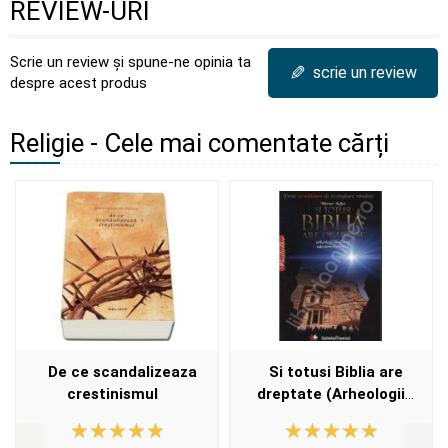
REVIEW-URI
Scrie un review și spune-ne opinia ta
✎
scrie un review
despre acest produs
Religie - Cele mai comentate cărți
De ce scandalizeaza
Si totusi Biblia are
crestinismul
dreptate (Arheologii
confirma adevaruri
biblice)