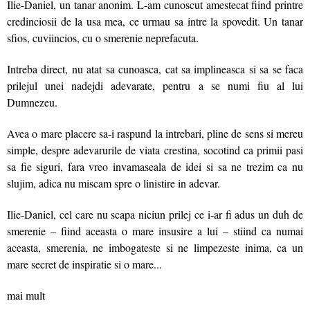
Ilie-Daniel, un tanar anonim. L-am cunoscut amestecat fiind printre
credinciosii de la usa mea, ce urmau sa intre la spovedit. Un tanar
sfios, cuviincios, cu o smerenie neprefacuta.
Intreba direct, nu atat sa cunoasca, cat sa implineasca si sa se faca
prilejul unei nadejdi adevarate, pentru a se numi fiu al lui
Dumnezeu.
Avea o mare placere sa-i raspund la intrebari, pline de sens si mereu
simple, despre adevarurile de viata crestina, socotind ca primii pasi
sa fie siguri, fara vreo invamaseala de idei si sa ne trezim ca nu
slujim, adica nu miscam spre o linistire in adevar.
Ilie-Daniel, cel care nu scapa niciun prilej ce i-ar fi adus un duh de
smerenie – fiind aceasta o mare insusire a lui – stiind ca numai
aceasta, smerenia, ne imbogateste si ne limpezeste inima, ca un
mare secret de inspiratie si o mare...
mai mult