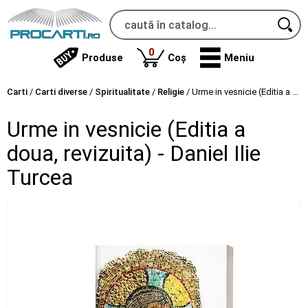
produse
0
Produse
Coș
Meniu
Carti
/
Carti diverse
/
Spiritualitate
/
Religie
/
Urme in vesnicie (Editia a doua, revizuita) - Daniel Ilie Turcea
Urme in vesnicie (Editia a
doua, revizuita) - Daniel Ilie
Turcea