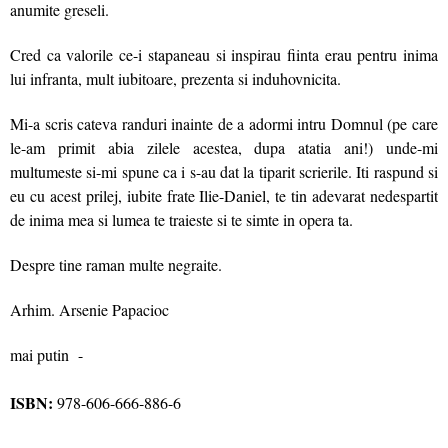
anumite greseli.
Cred ca valorile ce-i stapaneau si inspirau fiinta erau pentru inima
lui infranta, mult iubitoare, prezenta si indu­hovnicita.
Mi-a scris cateva randuri inainte de a adormi intru Domnul (pe care
le-am primit abia zilele acestea, dupa atatia ani!) unde-mi
multumeste si-mi spune ca i s-au dat la tiparit scrierile. Iti raspund si
eu cu acest prilej, iubite frate Ilie-Daniel, te tin adevarat nedespartit
de inima mea si lumea te traieste si te simte in opera ta.
Despre tine raman multe negraite.
Arhim. Arsenie Papacioc
mai putin
-
ISBN:
978-606-666-886-6