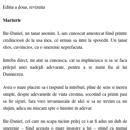
Editia a doua, revizuita
Marturie
Ilie-Daniel, un tanar anonim. L-am cunoscut amestecat fiind printre
credinciosii de la usa mea, ce urmau sa intre la spovedit. Un tanar
sfios, cuviincios, cu o smerenie neprefacuta.
Intreba direct, nu atat sa cunoasca, cat sa implineasca si sa se faca
prilejul unei nadejdi adevarate, pentru a se numi fiu al lui
Dumnezeu.
Avea o mare placere sa-i raspund la intrebari, pline de sens si mereu
simple, despre adevarurile de viata crestina, socotind ca primii pasi
sa fie siguri, fara vreo invamaseala de idei si sa ne trezim ca nu
slujim, adica nu miscam spre o linistire in adevar.
Ilie-Daniel, cel care nu scapa niciun prilej ce i-ar fi adus un duh de
smerenie – fiind aceasta o mare insusire a lui – stiind ca numai