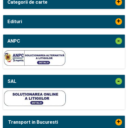
+
Categorii de carte
+
Edituri
-
ANPC
-
SAL
+
Transport in Bucuresti