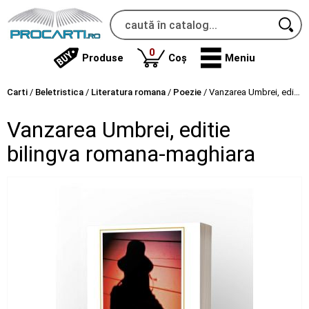
produse
0
Produse
Coș
Meniu
Carti
/
Beletristica
/
Literatura romana
/
Poezie
/
Vanzarea Umbrei, editie bilingva romana-maghiara
Vanzarea Umbrei, editie
bilingva romana-maghiara