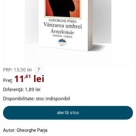
?
PRP:
13,50 lei
11
lei
,61
Preț:
Diferență: 1,89 lei
Disponibilitate:
stoc indisponibil
alertă stoc
Autor:
Gheorghe Parja