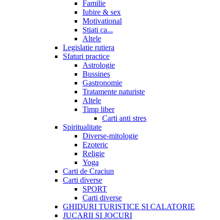
Familie
Iubire & sex
Motivational
Stiati ca...
Altele
Legislatie rutiera
Sfaturi practice
Astrologie
Bussines
Gastronomie
Tratamente naturiste
Altele
Timp liber
Carti anti stres
Spiritualitate
Diverse-mitologie
Ezoteric
Religie
Yoga
Carti de Craciun
Carti diverse
SPORT
Carti diverse
GHIDURI TURISTICE SI CALATORIE
JUCARII SI JOCURI