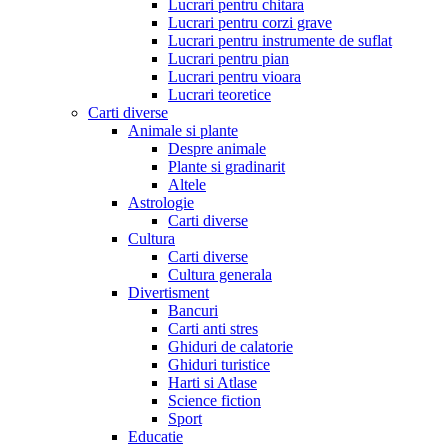
Lucrari pentru chitara
Lucrari pentru corzi grave
Lucrari pentru instrumente de suflat
Lucrari pentru pian
Lucrari pentru vioara
Lucrari teoretice
Carti diverse
Animale si plante
Despre animale
Plante si gradinarit
Altele
Astrologie
Carti diverse
Cultura
Carti diverse
Cultura generala
Divertisment
Bancuri
Carti anti stres
Ghiduri de calatorie
Ghiduri turistice
Harti si Atlase
Science fiction
Sport
Educatie