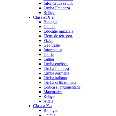
Informatica si TIC
Limba Franceza
Religie
Clasa a IX-a
Biologie
Chimie
Educatie muzicala
Elem. de teh. gen.
Fizica
Geografie
Informatica
Istorie
Latina
Limba engleza
Limba franceza
Limba germana
Limba italiana
Limba si lit. romana
Logica si argumentatie
Matematica
Religie
Altele
Clasa a X-a
Biologie
Chimie