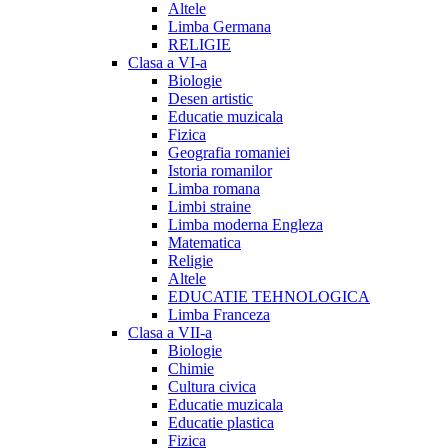
Altele
Limba Germana
RELIGIE
Clasa a VI-a
Biologie
Desen artistic
Educatie muzicala
Fizica
Geografia romaniei
Istoria romanilor
Limba romana
Limbi straine
Limba moderna Engleza
Matematica
Religie
Altele
EDUCATIE TEHNOLOGICA
Limba Franceza
Clasa a VII-a
Biologie
Chimie
Cultura civica
Educatie muzicala
Educatie plastica
Fizica