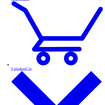
0
produse
Coș