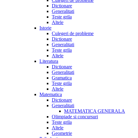
Culegeri de probleme
Dictionare
Generalitati
Teste grila
Altele
Istorie
Culegeri de probleme
Dictionare
Generalitati
Teste grila
Altele
Literatura
Dictionare
Generalitati
Gramatica
Teste grila
Altele
Matematica
Dictionare
Generalitati
MATEMATICA GENERALA
Olimpiade si concursuri
Teste grila
Altele
Geometrie