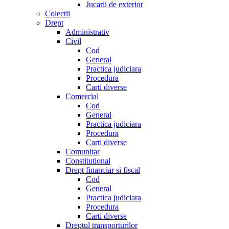
Jucarii de exterior
Colectii
Drept
Administrativ
Civil
Cod
General
Practica judiciara
Procedura
Carti diverse
Comercial
Cod
General
Practica judiciara
Procedura
Carti diverse
Comunitar
Constitutional
Drept financiar si fiscal
Cod
General
Practica judiciara
Procedura
Carti diverse
Dreptul transporturilor