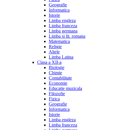
Geografie
Informatica
Istorie
Limba engleza
Limba franceza
Limba germana
Limba si lit. romana
Matematica
Religie
Altele
Limba Latina
Clasa a XII-a
Biologie
Chimie
Contabilitate
Economie
Educatie muzicala
Filozofie
Fizica
Geografie
Informatica
Istorie
Limba engleza
Limba franceza