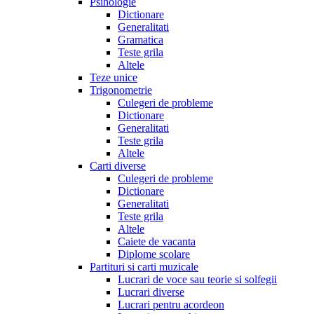
Psihologie
Dictionare
Generalitati
Gramatica
Teste grila
Altele
Teze unice
Trigonometrie
Culegeri de probleme
Dictionare
Generalitati
Teste grila
Altele
Carti diverse
Culegeri de probleme
Dictionare
Generalitati
Teste grila
Altele
Caiete de vacanta
Diplome scolare
Partituri si carti muzicale
Lucrari de voce sau teorie si solfegii
Lucrari diverse
Lucrari pentru acordeon