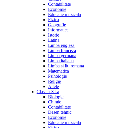
Contabilitate
Economie
Educatie muzicala
Fizica
Geografie
Informatica
Istorie
Latina
Limba engleza
Limba franceza
Limba germana
Limba italiana
Limba si lit. romana
Matematica
Psihologie
Religie
Altele
Clasa a XI-a
Biologie
Chimie
Contabilitate
Desen tehnic
Economie
Educatie muzicala
Fizica