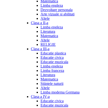
Matematica
Limba engleza
Dezvoltare personala
Arte vizuale si abilitati
Altele
Clasa a II-a
Limba engleza
Literatura
Matematica
Altele
RELIGIE
Clasa a III-a
Educatie plastica
Educatie civica
Educatie muzicala
Limba engleza
Limba franceza
Literatura
Matematica
Stiintele naturii
Altele
Limba moderna Germana
Clasa a IV-a
Educatie civica
Educatie muzicala