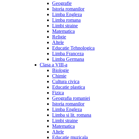
Geografie
Istoria romanilor
Limba Engleza
Limba romana
Limbi straine
Matematica
Religie
Altele
Educatie Tehnologica
Limba Franceza
Limba Germana
Clasa a VIII-a
Biologie
Chimie
Cultura civica
Educatie plastica
Fizica
Geografia romaniei
Istoria romanilor
Limba Engleza
Limba si lit. romana
Limbi straine
Matematica
Altele
Educatie muzicala