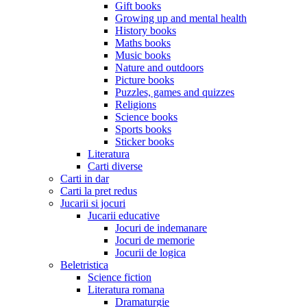
Gift books
Growing up and mental health
History books
Maths books
Music books
Nature and outdoors
Picture books
Puzzles, games and quizzes
Religions
Science books
Sports books
Sticker books
Literatura
Carti diverse
Carti in dar
Carti la pret redus
Jucarii si jocuri
Jucarii educative
Jocuri de indemanare
Jocuri de memorie
Jocurii de logica
Beletristica
Science fiction
Literatura romana
Dramaturgie