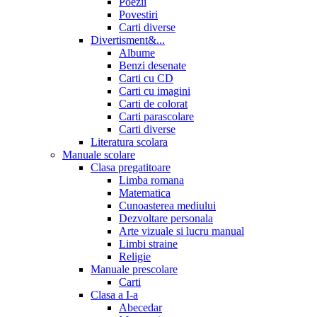
Poezii
Povestiri
Carti diverse
Divertisment&...
Albume
Benzi desenate
Carti cu CD
Carti cu imagini
Carti de colorat
Carti parascolare
Carti diverse
Literatura scolara
Manuale scolare
Clasa pregatitoare
Limba romana
Matematica
Cunoasterea mediului
Dezvoltare personala
Arte vizuale si lucru manual
Limbi straine
Religie
Manuale prescolare
Carti
Clasa a I-a
Abecedar