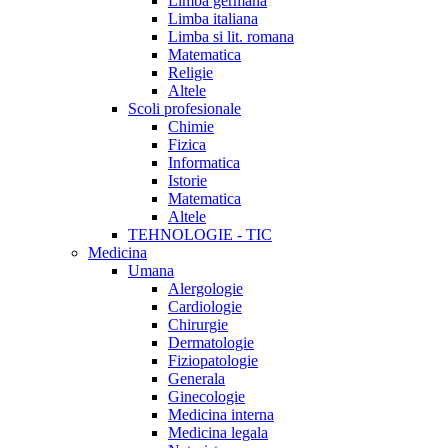
Limba germana
Limba italiana
Limba si lit. romana
Matematica
Religie
Altele
Scoli profesionale
Chimie
Fizica
Informatica
Istorie
Matematica
Altele
TEHNOLOGIE - TIC
Medicina
Umana
Alergologie
Cardiologie
Chirurgie
Dermatologie
Fiziopatologie
Generala
Ginecologie
Medicina interna
Medicina legala