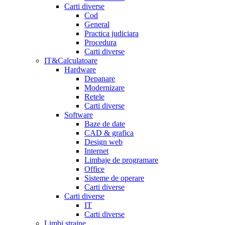
Carti diverse
Cod
General
Practica judiciara
Procedura
Carti diverse
IT&Calculatoare
Hardware
Depanare
Modernizare
Retele
Carti diverse
Software
Baze de date
CAD & grafica
Design web
Internet
Limbaje de programare
Office
Sisteme de operare
Carti diverse
Carti diverse
IT
Carti diverse
Limbi straine