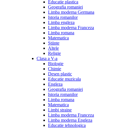
Educatie plastica
Geografia romaniei
Limba moderna Germana
Istoria romanilor
Limba engleza
Limba moderna Franceza
Limba romana
Matematica
Stiinte
Altele
Religie
Clasa a V-a
Biologie
Chimie
Desen plastic
Educatie muzicala
Engleza
Geografia romaniei
Istoria romanilor
Limba romana
Matematica
Limbi straine
Limba moderna Franceza
Limba moderna Engleza
Educatie tehnologica