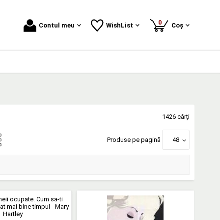
produse
0
Contul meu
WishList
Coș
1426 cărți
Produse pe pagină
48