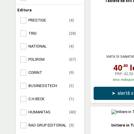
Tablete de stil 
Editura
PRESTIGE
(4)
TREI
(28)
NATIONAL
(4)
VIATA SI SANATA
POLIROM
(67)
40
l
,80
CORINT
(9)
PRP:
42,50 
stoc indispon
BUSINESSTECH
(3)
➤
alertă 
C.H.BECK
(1)
HUMANITAS
(40)
RAO GRUP EDITORIAL
(9)
Initiere in 