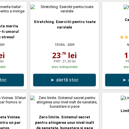
Ca
Stretching. Exercitii pentru toate
ata merita
varstele
e-ti umorul
 stresul
009
TEORA
- 2009
N
ei
23
lei
1
,79
lei
PRP:
31,30 lei
P
ibil
stoc indisponibil
sto
stoc
➤
alertă stoc
➤
Limb
Geta Voinea.
Zero limite. Sistemul secret
ntru un par
pentru atingerea unui nivel inalt
natos
de sanatate, bunastare si pace