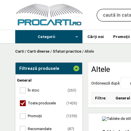
Categorii
Cărți noi
Promoții
Carti
/
Carti diverse
/
Sfaturi practice
/
Altele
-
Altele
Filtrează produsele
General
Ordonează după
În stoc
(263)
Filtre:
General
Toate produsele
(1426)
Promoții
(1259)
Recomandate
(87)