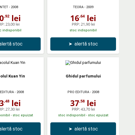
NTET
- 2008
TEORA
- 2009
0
lei
16
lei
,92
,64
RP:
23,00 lei
PRP:
21,90 lei
c indisponibil
stoc indisponibil
alertă stoc
➤
alertă stoc
olul Kuan Yin
Ghidul parfumului
EDITURA
- 2008
PRO EDITURA
- 2008
3
lei
37
lei
,48
,58
RP:
27,30 lei
PRP:
43,70 lei
onibil - stoc epuizat
stoc indisponibil - stoc epuizat
alertă stoc
➤
alertă stoc