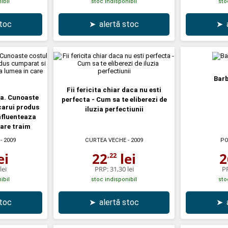
ibil
stoc indisponibil
sto
stoc
➤
alertă stoc
➤
Barb
Fii fericita chiar daca nu esti
ca. Cunoaste
perfecta - Cum sa te eliberezi de
carui produs
iluzia perfectiunii
nfluenteaza
care traim
- 2009
CURTEA VECHE
- 2009
PO
ei
22
lei
2
,22
lei
PRP:
31,30 lei
P
ibil
stoc indisponibil
sto
stoc
➤
alertă stoc
➤