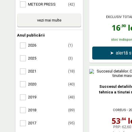
METEOR PRESS
(42)
EXCLUSIV TOTA
vezi mai multe
16
l
,90
Anul publicării
stoc indispon
2026
(1)
➤
alertă 
2025
(3)
2021
(18)
2020
(40)
Succesul detaliil
tehnica a tinutei
2019
(48)
2018
(89)
COREUS
- 2
53
l
,84
2017
(95)
PRP:
62,60 