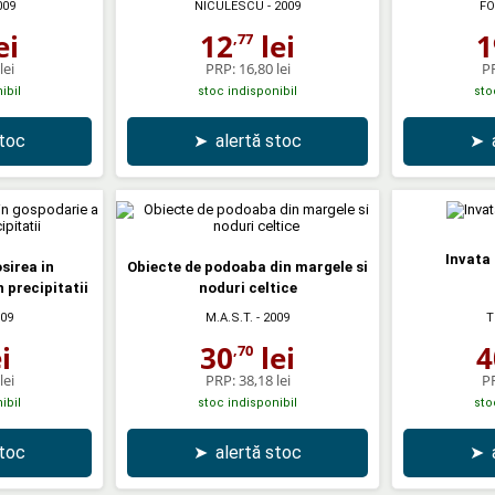
009
NICULESCU
- 2009
FO
ei
12
lei
1
,77
lei
PRP:
16,80 lei
P
ibil
stoc indisponibil
sto
stoc
➤
alertă stoc
➤
Invata 
sirea in
Obiecte de podoaba din margele si
 precipitatii
noduri celtice
009
M.A.S.T.
- 2009
T
i
30
lei
4
,70
lei
PRP:
38,18 lei
P
ibil
stoc indisponibil
sto
stoc
➤
alertă stoc
➤