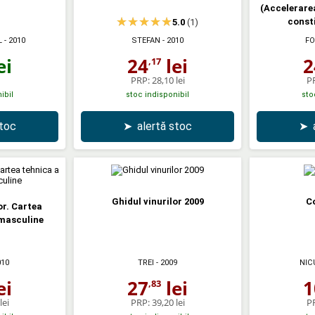
(Accelerarea
consti
5.0
(1)
L
- 2010
STEFAN
- 2010
FO
ei
24
lei
2
,17
PRP:
28,10 lei
P
ibil
stoc indisponibil
sto
stoc
➤
alertă stoc
➤
Ghidul vinurilor 2009
Co
or. Cartea
 masculine
010
TREI
- 2009
NIC
ei
27
lei
1
,83
lei
PRP:
39,20 lei
P