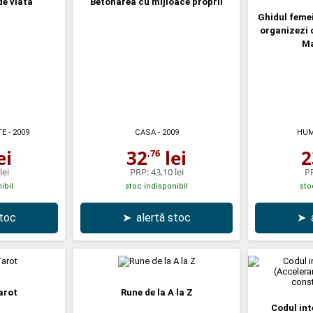
de viata
Betonarea cu mijloace proprii
Ghidul femei
organizezi 
Ma
TE
- 2009
CASA
- 2009
HUM
ei
32
lei
2
,76
lei
PRP:
43,10 lei
P
ibil
stoc indisponibil
sto
stoc
➤
alertă stoc
➤
Tarot
Rune de la A la Z
Codul int