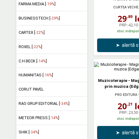
FARMA MEDIA [
-19%
]
CURTEA VECHE
29
l
,89
BUSINESSTECH [
-29%
]
PRP:
42,10 
stoc indispon
CARTEX [
-22%
]
➤
alertă 
ROXEL [
-22%
]
C.H.BECK [
-14%
]
HUMANITAS [
-16%
]
Muzicoterapie - Mag
prin muzica (Edg
CORUT PAVEL
PRO EDITURA
-
20
l
RAO GRUP EDITORIAL [
-34%
]
,21
PRP:
23,50 
METEOR PRESS [
-14%
]
stoc indispon
SHIK [
-34%
]
➤
alertă 