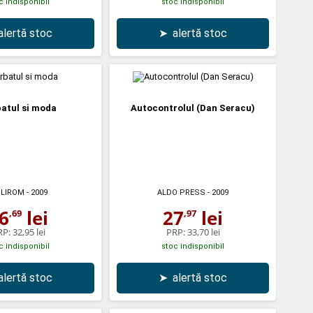
c indisponibil
stoc indisponibil
alertă stoc
➤
alertă stoc
atul si moda
Autocontrolul (Dan Seracu)
LIROM
- 2009
ALDO PRESS
- 2009
6
lei
27
lei
,69
,97
RP:
32,95 lei
PRP:
33,70 lei
c indisponibil
stoc indisponibil
alertă stoc
➤
alertă stoc