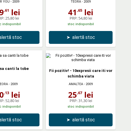
R YOU
- 2009
TEORA
- 2009
9
lei
41
lei
,61
,65
RP:
25,80 lei
PRP:
54,80 lei
c indisponibil
stoc indisponibil
alertă stoc
➤
alertă stoc
sa canti la tobe
Fii pozitiv! - 10expresii care iti vor
schimba viata
EORA
- 2009
AMALTEA
- 2009
0
lei
25
lei
,13
,67
RP:
52,80 lei
PRP:
31,30 lei
c indisponibil
stoc indisponibil
alertă stoc
➤
alertă stoc