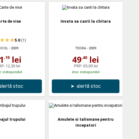
rte de vise
Invata sa canti la chitara
5.0
(1)
ICOL
- 2009
TEORA
- 2009
1
lei
49
lei
,19
,40
RP:
12,30 lei
PRP:
65,00 lei
c indisponibil
stoc indisponibil
alertă stoc
➤
alertă stoc
ajul trupului
Amulete si talismane pentru
incepatori