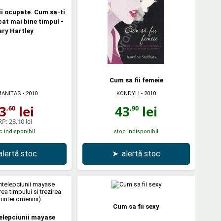
i ocupate. Cum sa-ti
cat mai bine timpul -
ry Hartley
Cum sa fii femeie
KONDYLI
- 2010
ANITAS
- 2010
43
lei
3
lei
,90
,60
RP:
28,10 lei
c indisponibil
stoc indisponibil
alertă stoc
➤
alertă stoc
Cum sa fii sexy
elepciunii mayase