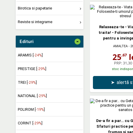
Birotica si papetarie
Reviste si integrame
Relaxeaza-te - Vi
traita! - Folosest
pentru a invinge
-
Edituri
AMALTEA
- 2
25
l
,67
ARAMIS [
-24%
]
PRP:
31,30 
PRESTIGE [
-29%
]
stoc indispon
➤
alertă 
TREI [
-29%
]
NATIONAL [
-29%
]
POLIROM [
-19%
]
De-a fir a par… cu 
CORINT [
-29%
]
Sfaturi practice pe
frumos si sa