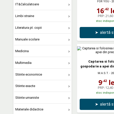
FOR YOU
- 2
IT&Calculatoare
16
l
,42
PRP:
21,60 
Limbi straine
stoc indispon
Literatura pt. copii
➤
alertă 
Manuale scolare
Medicina
Captarea si folo
Multimedia
gospodarie a apei din
M.A.S.T.
- 2
Stiinte economice
9
le
,42
Stiinte exacte
PRP:
12,40 
stoc indispon
Stiinte umaniste
➤
alertă 
Materiale didactice