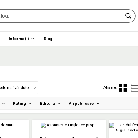
Informații
Blog
Afișare:
cele mai vândute
Rating
Editura
An publicare