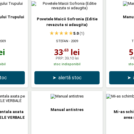
ului Trupului
Manua
Povetele Maicii Sofronia (Editie
revazuta si adaugita)
5.0
(1)
2009
STEFAN
- 2009
T
ei
33
lei
5
,63
PRP:
39,10 lei
P
ibil
stoc indisponibil
sto
stoc
➤
alertă stoc
➤
Manual antistres
ntala axata
Mi-as schi
LE VERBALE
avea 