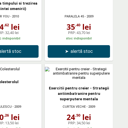
 timpului si trezirea
intei omenirii)
R YOU
- 2010
PARALELA 45
- 2009
4
lei
35
lei
,62
,40
RP:
32,40 lei
PRP:
43,70 lei
c indisponibil
stoc indisponibil
alertă stoc
➤
alertă stoc
lesterolul
Exercitii pentru creier - Strategii
antiimbatranire pentru
superputere mentala
ULESCU
- 2009
CURTEA VECHE
- 2009
0
lei
24
lei
,26
,50
RP:
13,50 lei
PRP:
34,50 lei