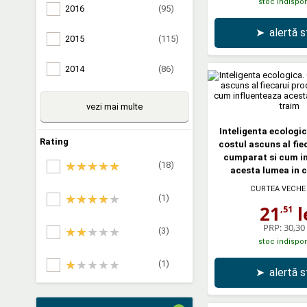
stoc indispon
2016
(95)
➤
alertă 
2015
(115)
2014
(86)
vezi mai multe
Inteligenta ecologi
Rating
costul ascuns al fie
cumparat si cum i
(18)
acesta lumea in 
CURTEA VECHE
(1)
21
l
,51
PRP:
30,30 
(3)
stoc indispon
(1)
➤
alertă 