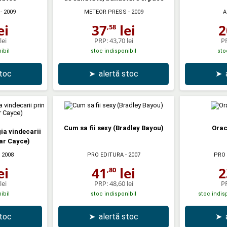
- 2009
METEOR PRESS
- 2009
A
ei
37
lei
2
,58
lei
PRP:
43,70 lei
P
ibil
stoc indisponibil
sto
stoc
➤
alertă stoc
➤
Cum sa fii sexy (Bradley Bayou)
Orac
ia vindecarii
ar Cayce)
 2008
PRO EDITURA
- 2007
PRO 
ei
41
lei
2
,80
lei
PRP:
48,60 lei
P
ibil
stoc indisponibil
stoc indisp
stoc
➤
alertă stoc
➤