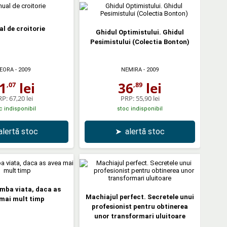
l de croitorie
Ghidul Optimistului. Ghidul
Pesimistului (Colectia Bonton)
EORA
- 2009
NEMIRA
- 2009
1
lei
36
lei
,07
,89
RP:
67,20 lei
PRP:
55,90 lei
c indisponibil
stoc indisponibil
alertă stoc
➤
alertă stoc
mba viata, daca as
Machiajul perfect. Secretele unui
mai mult timp
profesionist pentru obtinerea
unor transformari uluitoare