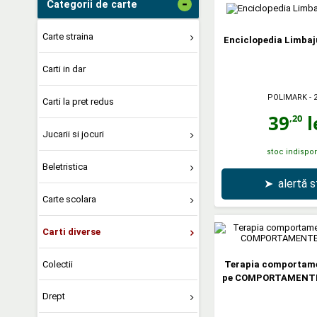
-
Categorii de carte
Carte straina
Enciclopedia Limbaj
Carti in dar
POLIMARK
- 
Carti la pret redus
39
l
,20
Jucarii si jocuri
stoc indispon
Beletristica
➤
alertă 
Carte scolara
Carti diverse
Colectii
Terapia comportame
pe COMPORTAMENTE
Drept