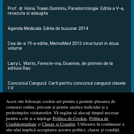
Prof. dr. Horia Traian Dumitriu, Paradontologie. Editia a V-a,
revazuta si adaugita
Agenda Medicala. Editia de buzunar 2014
Cea de-a 19-a editie, MemoMed 2013 structurat in doua
volume
Larry L. Watts, Fereste-ma, Doamne, de prieteni de la
editura Rao
Concursul Cangurul. Carti pentru concursul cangurul clasele
I-V
Acest site folosește cookie-uri pentru a permite plasarea de
...toate știrile
comenzi online, precum și pentru analiza traficului și a
preferințelor vizitatorilor. Vă rugăm să alocați timpul necesar
pentru a citi și a înțelege
Politica de Cookie
,
Politica de
© 2008 - 2026
S.C. M.G. Net Distribution S.R.L.
Confidențialitate
și
Clauze și Condiții
. Utilizarea în continuare a
site-ului implică acceptarea acestor politici, clauze și condiții.
Magazin online
creat de
Vital Soft